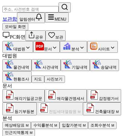
보관함
알림센터
MENU
모바일 화면
PC화면
공유
보관
대법원
문서
분석
사이트
대법원
물건내역
사건내역
기일내역
송달내역
현황조사
지도
사진보기
문서
매각기일공고문
매각물건명세서
감정평가서
등기부등본
전입세대열람원
건축물대장
M
M
분석
예상배당표
수익률분석
입찰가분석
조회수분석
M
M
M
M
인근지역통계
M