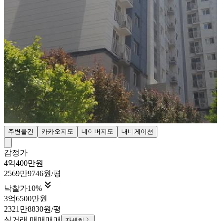
주변물건
카카오지도
네이버지도
내비게이션
감정가
4억400만원
2569만9746원/평

낙찰가
10
%
3억6500만원
2321만8830원/평
실거래 매매
매매
자세히