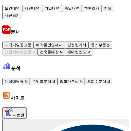
물건내역
사건내역
기일내역
송달내역
현황조사
지도
사진보기
문서
매각기일공고문
매각물건명세서
감정평가서
등기부등본
전입세대열람원
건축물대장
세대평면도
M
M
M
분석
예상배당표
수익률분석
입찰가분석
조회수분석
M
M
M
M
사이트
대법원