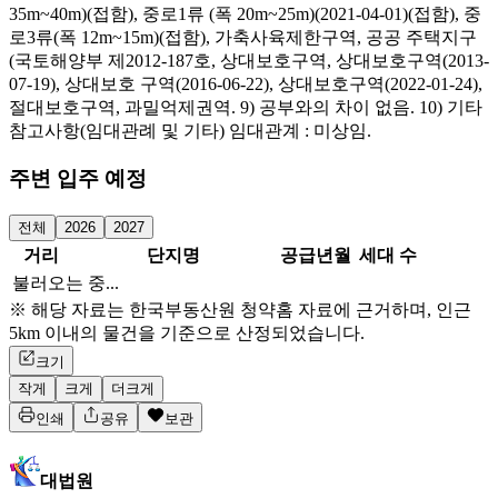
35m~40m)(접함), 중로1류 (폭 20m~25m)(2021-04-01)(접함), 중
로3류(폭 12m~15m)(접함), 가축사육제한구역, 공공 주택지구
(국토해양부 제2012-187호, 상대보호구역, 상대보호구역(2013-
07-19), 상대보호 구역(2016-06-22), 상대보호구역(2022-01-24),
절대보호구역, 과밀억제권역. 9) 공부와의 차이 없음. 10) 기타
참고사항(임대관례 및 기타) 임대관계 : 미상임.
주변 입주 예정
전체
2026
2027
거리
단지명
공급년월
세대 수
불러오는 중...
※ 해당 자료는 한국부동산원 청약홈 자료에 근거하며, 인근
5km 이내의 물건을 기준으로 산정되었습니다.
크기
작게
크게
더크게
인쇄
공유
보관
대법원