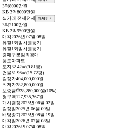
3억8000만원
KB
3억8000만원
실거래 전세
전세
자세히
3억2100만원
KB
2억9500만원
매각
2026년 07월 08일
유찰1회
임차권등기
유찰1회
임차권등기
경매구분
임의경매
용도
아파트
토지
32.42㎡(9.81평)
건물
51.96㎡(15.72평)
감정가
404,000,000원
최저가
282,800,000원
보증금
28,280,000원
(10%)
청구액
127,935,367원
개시결정
2025년 06월 02일
감정일
2025년 06월 09일
배당종기
2025년 08월 19일
매각일
2026년 07월 08일
매각
2026년 07월 08일