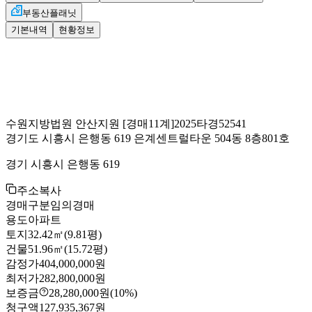
부동산플래닛
기본내역
현황정보
수원지방법원 안산지원
[경매11계]
2025타경52541
경기도 시흥시 은행동 619 은계센트럴타운 504동 8층801호
경기 시흥시 은행동 619
주소복사
경매구분
임의경매
용도
아파트
토지
32.42㎡(9.81평)
건물
51.96㎡(15.72평)
감정가
404,000,000원
최저가
282,800,000원
보증금
28,280,000원
(10%)
청구액
127,935,367원