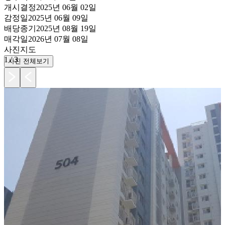
개시결정
2025년 06월 02일
감정일
2025년 06월 09일
배당종기
2025년 08월 19일
매각일
2026년 07월 08일
사진
지도
1
/
3
사진 전체보기