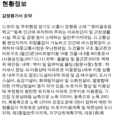
현황정보
감정평가서 요약
1) 위치 및 주위환경 경기도 시흥시 은행동 소재 ""웃터골초등
학교""동측 인근에 위치하며 주위는 아파트단지 및 근린생활
시설, 학교 및 공원 등이 소재하는 일반주거지대임. 2) 교통상
황 본단지까지 차량출입이 가능하고 인근에 버스정류장이 소
재하여 대중교통사정은 무난한편임. 3) 건물의 구조 철근콘크
리트구조 (철근)콘크리트평지붕 19층 건물 내 8층 801호로서
(사용승인일:2017.12.11) 외벽 : 돌붙임 및 철근콘크리트 벽체
위 페인팅. 내벽 : 벽지 및 일부타일 붙임.(탐문사항) 창호 : 하
이새시 창임. 4) 이용상태 아파트로 이용중임.(세부 이용 상황
은 내부구조도 참조) 5) 설비내역 위생 및 급 배수설비, 도시가
스설비, 승강기설비, 화재탐지설비 및 소화전설비, 열병합에
의한 지역난방설비 등이 되어 있음. 6) 토지의 형상 및 이용상
태 부정형의 평탄한 토지로서 아파트 건부지로 이용중임. 7)
인접 도로상태등 남측으로 노폭 35미터, 동측으로 노폭 20미
터, 북동측으로 노폭 12미터 포장도로에 3면이 접하여 제반 차
량출입이 자유로운 상태임. 8) 토지이용계획 및 제한상태 도시
지역, 제3종일반주거지역, 지구단위계획구역, 대로1류(폭