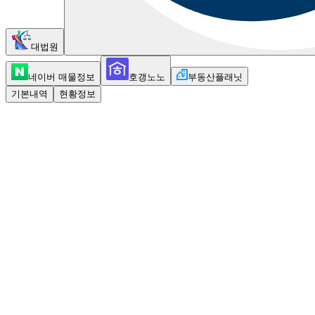
대법원
네이버 매물정보
호갱노노
부동산플래닛
기본내역
현황정보