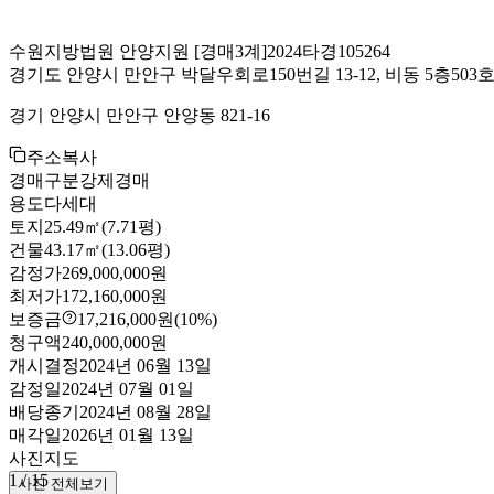
수원지방법원 안양지원
[경매3계]
2024타경105264
경기도 안양시 만안구 박달우회로150번길 13-12, 비동 5층503
경기 안양시 만안구 안양동 821-16
주소복사
경매구분
강제경매
용도
다세대
토지
25.49㎡(7.71평)
건물
43.17㎡(13.06평)
감정가
269,000,000원
최저가
172,160,000원
보증금
17,216,000원
(10%)
청구액
240,000,000원
개시결정
2024년 06월 13일
감정일
2024년 07월 01일
배당종기
2024년 08월 28일
매각일
2026년 01월 13일
사진
지도
1
/
15
사진 전체보기