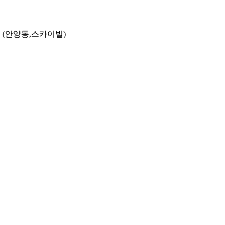
호
(안양동,스카이빌)