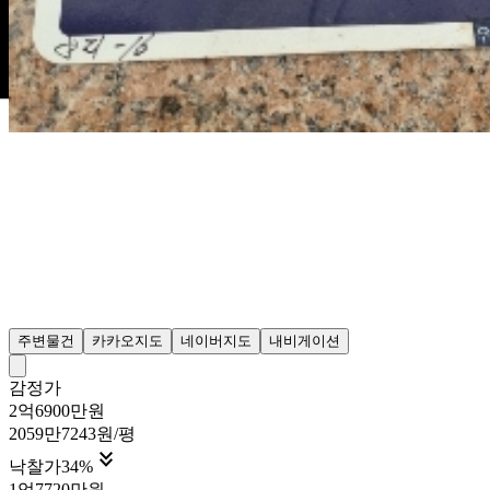
주변물건
카카오지도
네이버지도
내비게이션
감정가
2억6900만원
2059만7243원/평

낙찰가
34
%
1억7720만원