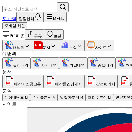
보관함
알림센터
MENU
모바일 화면
PC화면
공유
보관
대법원
문서
분석
사이트
대법원
물건내역
사건내역
기일내역
송달내역
현
문서
매각기일공고문
매각물건명세서
감정평가서
분석
예상배당표
수익률분석
입찰가분석
조회수분석
인근지역
M
M
M
M
사이트