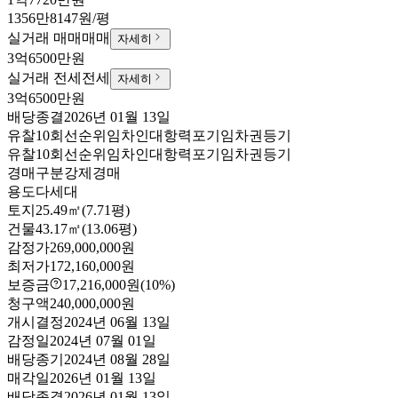
1356만8147원/평
실거래 매매
매매
자세히
3억6500만원
실거래 전세
전세
자세히
3억6500만원
배당종결
2026년 01월 13일
유찰10회
선순위임차인
대항력포기
임차권등기
유찰10회
선순위임차인
대항력포기
임차권등기
경매구분
강제경매
용도
다세대
토지
25.49㎡(7.71평)
건물
43.17㎡(13.06평)
감정가
269,000,000원
최저가
172,160,000원
보증금
17,216,000원
(10%)
청구액
240,000,000원
개시결정
2024년 06월 13일
감정일
2024년 07월 01일
배당종기
2024년 08월 28일
매각일
2026년 01월 13일
배당종결
2026년 01월 13일