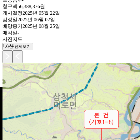
청구액
56,388,376원
개시결정
2025년 05월 22일
감정일
2025년 06월 02일
배당종기
2025년 08월 25일
매각일
-
사진
지도
1
/
24
사진 전체보기