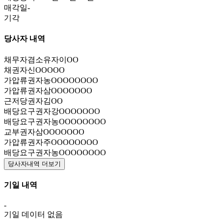
매각일
-
기각
당사자 내역
채무자겸소유자
이OO
채권자
신OOOOO
가압류권자
농OOOOOOOO
가압류권자
삼OOOOOOO
근저당권자
김OO
배당요구권자
강OOOOOOO
배당요구권자
농OOOOOOOO
교부권자
삼OOOOOOO
가압류권자
주OOOOOOOO
배당요구권자
농OOOOOOOO
당사자내역 더보기
기일 내역
-
기일 데이터 없음