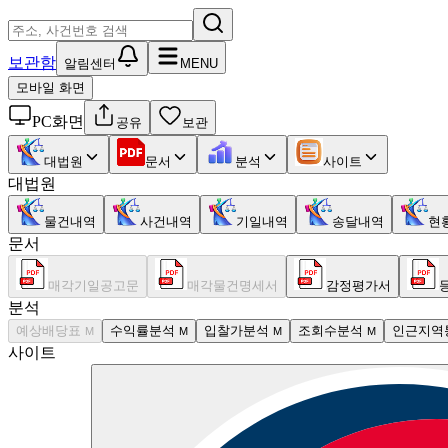
보관함
알림센터
MENU
모바일 화면
PC화면
공유
보관
대법원
문서
분석
사이트
대법원
물건내역
사건내역
기일내역
송달내역
현
문서
매각기일공고문
매각물건명세서
감정평가서
분석
예상배당표
수익률분석
입찰가분석
조회수분석
인근지역
M
M
M
M
사이트