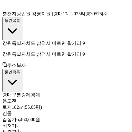
춘천지방법원 강릉지원
[경매1계]
2025타경30575[8]
물건목록
강원특별자치도 삼척시 미로면 활기리 9
강원특별자치도 삼척시 미로면 활기리 9
주소복사
물건목록
경매구분
강제경매
용도
전
토지
182㎡(55.05평)
건물
-
감정가
5,460,000원
최저가
-
보증금
-