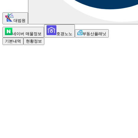
대법원
네이버 매물정보
호갱노노
부동산플래닛
기본내역
현황정보