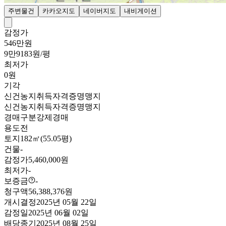
주변물건
카카오지도
네이버지도
내비게이션
감정가
546만원
9만9183원/평
최저가
0원
기각
신건
농지취득자격증명
맹지
신건
농지취득자격증명
맹지
경매구분
강제경매
용도
전
토지
182㎡(55.05평)
건물
-
감정가
5,460,000원
최저가
-
보증금
-
청구액
56,388,376원
개시결정
2025년 05월 22일
감정일
2025년 06월 02일
배당종기
2025년 08월 25일