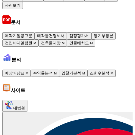
사진보기
문서
매각기일공고문
매각물건명세서
감정평가서
등기부등본
전입세대열람원
건축물대장
건물배치도
M
M
M
분석
예상배당표
수익률분석
입찰가분석
조회수분석
M
M
M
M
사이트
대법원