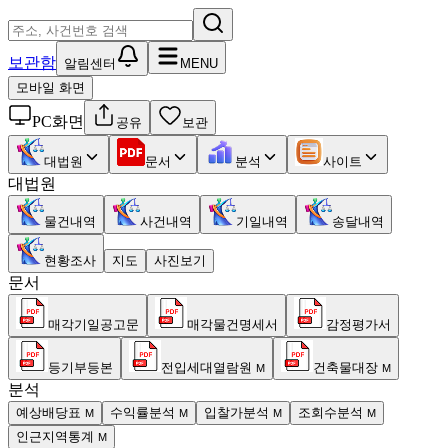
보관함
알림센터
MENU
모바일 화면
PC화면
공유
보관
대법원
문서
분석
사이트
대법원
물건내역
사건내역
기일내역
송달내역
현황조사
지도
사진보기
문서
매각기일공고문
매각물건명세서
감정평가서
등기부등본
전입세대열람원
건축물대장
M
M
분석
예상배당표
수익률분석
입찰가분석
조회수분석
M
M
M
M
인근지역통계
M