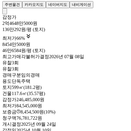
주변물건
카카오지도
네이버지도
내비게이션
감정가
2억4648만5000원
136만292원/평 (토지)

최저가
66
%
8454만5000원
46만6584원/평 (토지)
최고가매각불허가결정
2026년 07월 08일
유찰3회
유찰3회
경매구분
임의경매
용도
단독주택
토지
599㎡(181.2평)
건물
117.6㎡(35.57평)
감정가
246,485,000원
최저가
84,545,000원
보증금
8,454,500원
(10%)
청구액
76,781,722원
개시결정
2025년 09월 24일
감정일
2025년 10월 10일