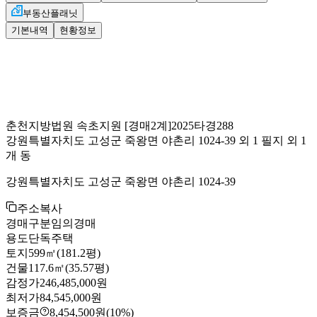
부동산플래닛
기본내역
현황정보
춘천지방법원 속초지원
[경매2계]
2025타경288
강원특별자치도 고성군 죽왕면 야촌리 1024-39 외 1 필지 외 1
개 동
강원특별자치도 고성군 죽왕면 야촌리 1024-39
주소복사
경매구분
임의경매
용도
단독주택
토지
599㎡(181.2평)
건물
117.6㎡(35.57평)
감정가
246,485,000원
최저가
84,545,000원
보증금
8,454,500원
(10%)