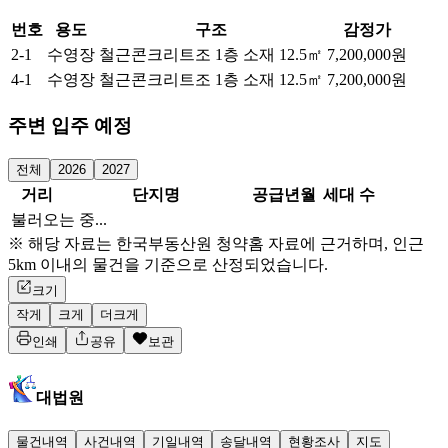
번호
용도
구조
감정가
2-1
수영장
철근콘크리트조 1층 소재
12.5㎡
7,200,000원
4-1
수영장
철근콘크리트조 1층 소재
12.5㎡
7,200,000원
주변 입주 예정
전체
2026
2027
거리
단지명
공급년월
세대 수
불러오는 중...
※ 해당 자료는 한국부동산원 청약홈 자료에 근거하며, 인근
5km 이내의 물건을 기준으로 산정되었습니다.
크기
작게
크게
더크게
인쇄
공유
보관
대법원
물건내역
사건내역
기일내역
송달내역
현황조사
지도