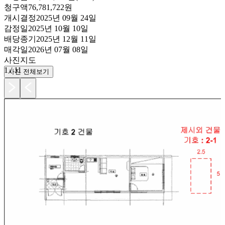
청구액
76,781,722원
개시결정
2025년 09월 24일
감정일
2025년 10월 10일
배당종기
2025년 12월 11일
매각일
2026년 07월 08일
사진
지도
1
/
11
사진 전체보기