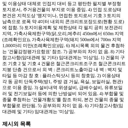
및 이용상태 대체로 인접지 대비 등고 평탄한 필지별 부정형
토지로서, 주거용건물의 부지로 이용 중임. 4) 인접 도로상태
본건은 지적도상 '맹지'이나, 연접한 토지로서 기호 3 토지의
남측으로 로폭 약 4미터 내외의 콘크리트포장도로(현황 도로)
에 접함. 5) 토지이용계획 및 제한상태 각 필지 공히 보전관리
지역, 가축사육제한구역(닭,오리,메추리 450m에서 650m 지역
(조례확인요)), 가축사육제한구역(돼지 500m에서 700m 지역
1,000마리 미만(조례확인요))임. 6) 제시목록 외의 물건 후첨하
는 '건물감정평가요항표' 참조. 7) 공부와의 차이 없 음. 8) 기타
참고사항(임대관례 및 기타) 임대관계는 '미상'임. 1) 건물의 구
조 기호 2 및 기호 4 건물은 철근콘크리트조구조 철근콘크리트
지붕 단층 건으로서 외 벽 : 콘크리트노출마감 내 벽 : 벽지 및
타일 등 마감 창 호 : 플라스틱샷시 등의 창호임. 2) 이용상태
각 동 공히 단독주택(방1, 주방 겸 거실, 욕실, 보일러실, 현관)
으로 이용 중임. 3) 설비내역 위생설비, 급배수설비, 유류보일
러 및 전기보일러 등에 의한 난방설비 되어 있음. 4) 부합물 및
종물 후첨하는 '건물개황도'를 참조 하되, 본건 건물의 종물 및
부합물로 판단됨. 5) 공부와의 차이 없 음. 6) 기타참고사항(임
대관례 및 기타) 임대관계는 '미상'임.
제시외 목록