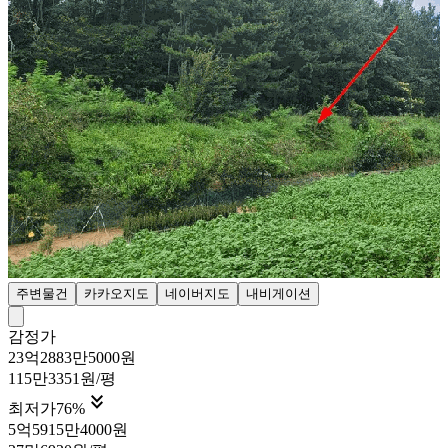
주변물건
카카오지도
네이버지도
내비게이션
감정가
23억2883만5000원
115만3351원/평

최저가
76
%
5억5915만4000원