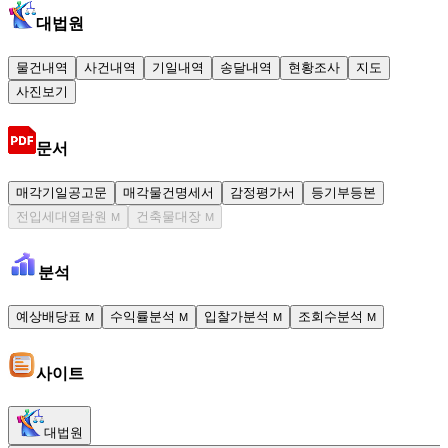
대법원
물건내역
사건내역
기일내역
송달내역
현황조사
지도
사진보기
문서
매각기일공고문
매각물건명세서
감정평가서
등기부등본
전입세대열람원
건축물대장
M
M
분석
예상배당표
수익률분석
입찰가분석
조회수분석
M
M
M
M
사이트
대법원