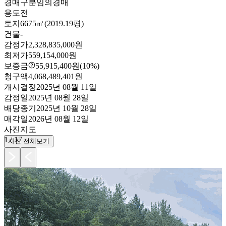
경매구분
임의경매
용도
전
토지
6675㎡(2019.19평)
건물
-
감정가
2,328,835,000원
최저가
559,154,000원
보증금
55,915,400원
(10%)
청구액
4,068,489,401원
개시결정
2025년 08월 11일
감정일
2025년 08월 28일
배당종기
2025년 10월 28일
매각일
2026년 08월 12일
사진
지도
1
/
17
사진 전체보기