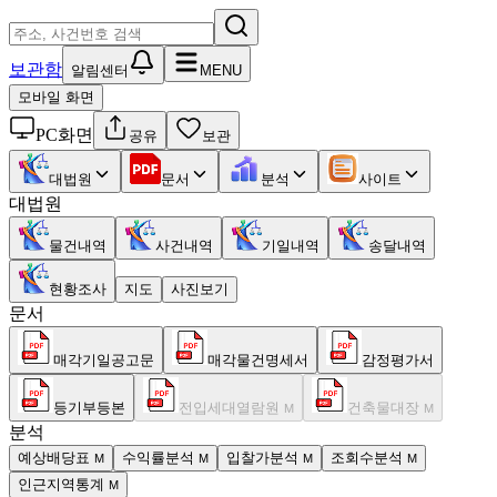
보관함
알림센터
MENU
모바일 화면
PC화면
공유
보관
대법원
문서
분석
사이트
대법원
물건내역
사건내역
기일내역
송달내역
현황조사
지도
사진보기
문서
매각기일공고문
매각물건명세서
감정평가서
등기부등본
전입세대열람원
건축물대장
M
M
분석
예상배당표
수익률분석
입찰가분석
조회수분석
M
M
M
M
인근지역통계
M