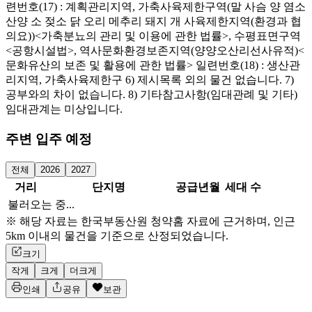
련번호(17) : 계획관리지역, 가축사육제한구역(말 사슴 양 염소
산양 소 젖소 닭 오리 메추리 돼지 개 사육제한지역(환경과 협
의요))<가축분뇨의 관리 및 이용에 관한 법률>, 수평표면구역
<공항시설법>, 역사문화환경보존지역(양양오산리선사유적)<
문화유산의 보존 및 활용에 관한 법률> 일련번호(18) : 생산관
리지역, 가축사육제한구 6) 제시목록 외의 물건 없습니다. 7)
공부와의 차이 없습니다. 8) 기타참고사항(임대관례 및 기타)
임대관계는 미상입니다.
주변 입주 예정
전체
2026
2027
거리
단지명
공급년월
세대 수
불러오는 중...
※ 해당 자료는 한국부동산원 청약홈 자료에 근거하며, 인근
5km 이내의 물건을 기준으로 산정되었습니다.
크기
작게
크게
더크게
인쇄
공유
보관