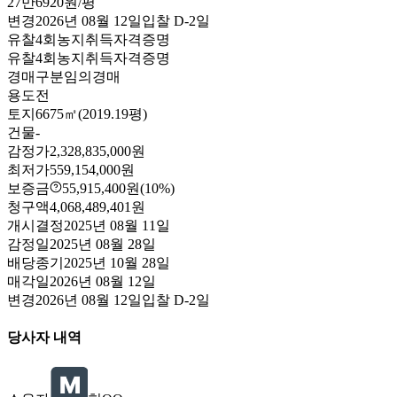
27만6920원/평
변경
2026년 08월 12일
입찰
D-2
일
유찰4회
농지취득자격증명
유찰4회
농지취득자격증명
경매구분
임의경매
용도
전
토지
6675㎡(2019.19평)
건물
-
감정가
2,328,835,000원
최저가
559,154,000원
보증금
55,915,400원
(10%)
청구액
4,068,489,401원
개시결정
2025년 08월 11일
감정일
2025년 08월 28일
배당종기
2025년 10월 28일
매각일
2026년 08월 12일
변경
2026년 08월 12일
입찰
D-2
일
당사자 내역