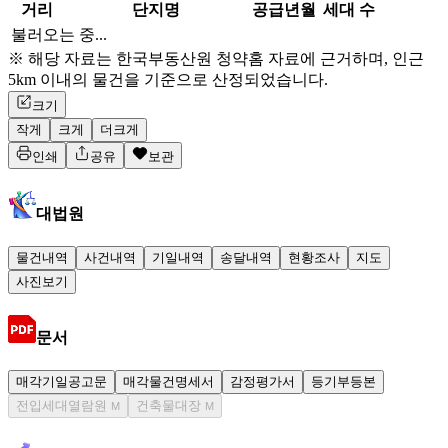
거리
단지명
공급년월
세대 수
불러오는 중...
※ 해당 자료는 한국부동산원 청약홈 자료에 근거하며, 인근
5km 이내의 물건을 기준으로 산정되었습니다.
크기
작게
크게
더크게
인쇄
공유
보관
대법원
물건내역
사건내역
기일내역
송달내역
현황조사
지도
사진보기
문서
매각기일공고문
매각물건명세서
감정평가서
등기부등본
전입세대열람원
건축물대장
M
M