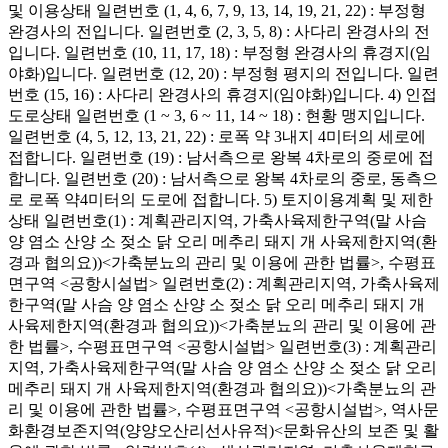
및 이용상태 일련번호 (1, 4, 6, 7, 9, 13, 14, 19, 21, 22) : 부정형
완경사의 전입니다. 일련번호 (2, 3, 5, 8) : 사다리 완경사의 전
입니다. 일련번호 (10, 11, 17, 18) : 부정형 완경사의 휴경지(임
야화)입니다. 일련번호 (12, 20) : 부정형 평지의 전입니다. 일련
번호 (15, 16) : 사다리 완경사의 휴경지(임야화)입니다. 4) 인접
도로상태 일련번호 (1 ~ 3, 6 ~ 11, 14 ~ 18) : 현황 맹지입니다.
일련번호 (4, 5, 12, 13, 21, 22) : 로폭 약 3내지 4미터의 세로에
접합니다. 일련번호 (19) : 남서측으로 왕복 4차로의 중로에 접
합니다. 일련번호 (20) : 남서측으로 왕복 4차로의 중로, 동측으
로 로폭 약4미터의 도로에 접합니다. 5) 토지이용계획 및 제한
상태 일련번호(1) : 계획관리지역, 가축사육제한구역(말 사슴
양 염소 산양 소 젖소 닭 오리 메추리 돼지 개 사육제한지역(환
경과 협의요))<가축분뇨의 관리 및 이용에 관한 법률>, 수평표
면구역 <공항시설법> 일련번호(2) : 계획관리지역, 가축사육제
한구역(말 사슴 양 염소 산양 소 젖소 닭 오리 메추리 돼지 개
사육제한지역(환경과 협의요))<가축분뇨의 관리 및 이용에 관
한 법률>, 수평표면구역 <공항시설법> 일련번호(3) : 계획관리
지역, 가축사육제한구역(말 사슴 양 염소 산양 소 젖소 닭 오리
메추리 돼지 개 사육제한지역(환경과 협의요))<가축분뇨의 관
리 및 이용에 관한 법률>, 수평표면구역 <공항시설법>, 역사문
화환경보존지역(양양오산리선사유적)<문화유산의 보존 및 활