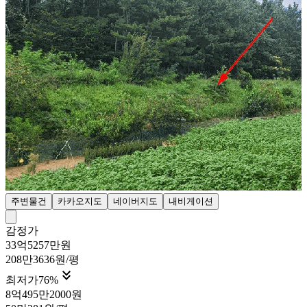
주변물건
카카오지도
네이버지도
내비게이션
감정가
33억5257만원
208만3636원/평

최저가
76
%
8억495만2000원