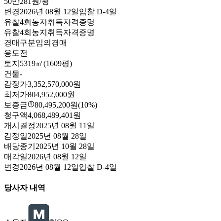
50만281원/평
변경
2026년 08월 12일
입찰
D-4
일
유찰4회
농지취득자격증명
유찰4회
농지취득자격증명
경매구분
임의경매
용도
전
토지
5319㎡(1609평)
건물
-
감정가
3,352,570,000원
최저가
804,952,000원
보증금
80,495,200원
(10%)
청구액
4,068,489,401원
개시결정
2025년 08월 11일
감정일
2025년 08월 28일
배당종기
2025년 10월 28일
매각일
2026년 08월 12일
변경
2026년 08월 12일
입찰
D-4
일
당사자 내역