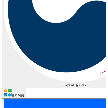
국토부 실거래가
토지이음