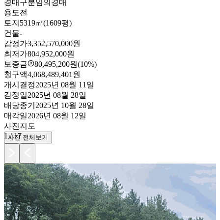
경매구분
임의경매
용도
전
토지
5319㎡(1609평)
건물
-
감정가
3,352,570,000원
최저가
804,952,000원
보증금
80,495,200원
(10%)
청구액
4,068,489,401원
개시결정
2025년 08월 11일
감정일
2025년 08월 28일
배당종기
2025년 10월 28일
매각일
2026년 08월 12일
사진
지도
1
/
17
사진 전체보기