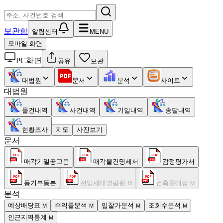
보관함
알림센터
MENU
모바일 화면
PC화면
공유
보관
대법원
문서
분석
사이트
대법원
물건내역
사건내역
기일내역
송달내역
현황조사
지도
사진보기
문서
매각기일공고문
매각물건명세서
감정평가서
등기부등본
전입세대열람원
건축물대장
M
M
분석
예상배당표
수익률분석
입찰가분석
조회수분석
M
M
M
M
인근지역통계
M