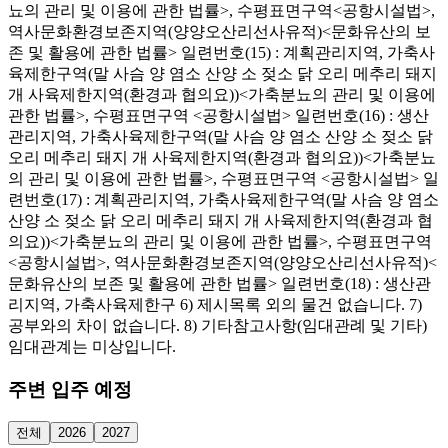
뇨의 관리 및 이용에 관한 법률>, 수평표면구역<공항시설법>,
역사문화환경보존지역(양양오산리선사유적)<문화유산의 보
존 및 활용에 관한 법률> 일련번호(15) : 계획관리지역, 가축사
육제한구역(말 사슴 양 염소 산양 소 젖소 닭 오리 메추리 돼지
개 사육제한지역(환경과 협의요))<가축분뇨의 관리 및 이용에
관한 법률>, 수평표면구역 <공항시설법> 일련번호(16) : 생산
관리지역, 가축사육제한구역(말 사슴 양 염소 산양 소 젖소 닭
오리 메추리 돼지 개 사육제한지역(환경과 협의요))<가축분뇨
의 관리 및 이용에 관한 법률>, 수평표면구역 <공항시설법> 일
련번호(17) : 계획관리지역, 가축사육제한구역(말 사슴 양 염소
산양 소 젖소 닭 오리 메추리 돼지 개 사육제한지역(환경과 협
의요))<가축분뇨의 관리 및 이용에 관한 법률>, 수평표면구역
<공항시설법>, 역사문화환경보존지역(양양오산리선사유적)<
문화유산의 보존 및 활용에 관한 법률> 일련번호(18) : 생산관
리지역, 가축사육제한구 6) 제시목록 외의 물건 없습니다. 7)
공부와의 차이 없습니다. 8) 기타참고사항(임대관례 및 기타)
임대관계는 미상입니다.
주변 입주 예정
전체
2026
2027