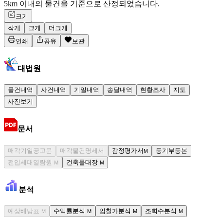
5km 이내의 물건을 기준으로 산정되었습니다.
크기
작게
크게
더크게
인쇄
공유
보관
대법원
물건내역
사건내역
기일내역
송달내역
현황조사
지도
사진보기
문서
매각기일공고문
매각물건명세서
감정평가서
등기부등본
M
전입세대열람원
건축물대장
M
M
분석
예상배당표
수익률분석
입찰가분석
조회수분석
M
M
M
M