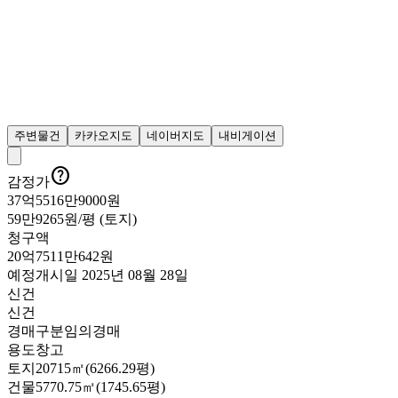
주변물건
카카오지도
네이버지도
내비게이션

감정가
37억5516만9000원
59만9265원/평 (토지)
청구액
20억7511만642원
예정
개시일
2025년 08월 28일
신건
신건
경매구분
임의경매
용도
창고
토지
20715㎡(6266.29평)
건물
5770.75㎡(1745.65평)