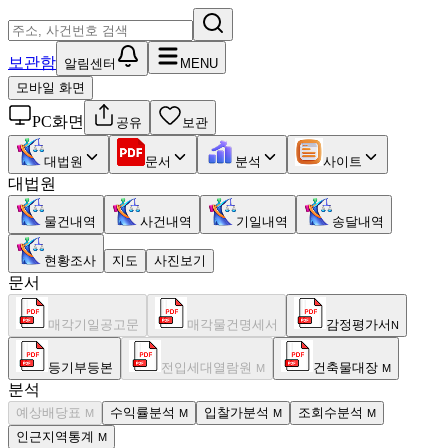
보관함
알림센터
MENU
모바일 화면
PC화면
공유
보관
대법원
문서
분석
사이트
대법원
물건내역
사건내역
기일내역
송달내역
현황조사
지도
사진보기
문서
매각기일공고문
매각물건명세서
감정평가서
N
등기부등본
전입세대열람원
건축물대장
M
M
분석
예상배당표
수익률분석
입찰가분석
조회수분석
M
M
M
M
인근지역통계
M