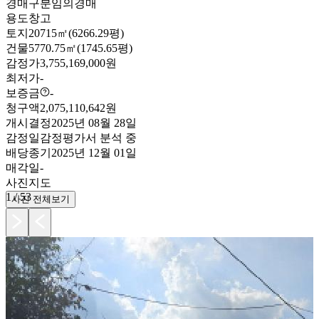
경매구분
임의경매
용도
창고
토지
20715㎡(6266.29평)
건물
5770.75㎡(1745.65평)
감정가
3,755,169,000원
최저가
-
보증금
-
청구액
2,075,110,642원
개시결정
2025년 08월 28일
감정일
감정평가서 분석 중
배당종기
2025년 12월 01일
매각일
-
사진
지도
1
/
53
사진 전체보기