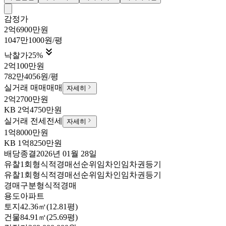
감정가
2억6900만원
1047만1000원/평

낙찰가
25
%
2억100만원
782만4056원/평
실거래 매매
매매
자세히
2억2700만원
KB
2억4750만원
실거래 전세
전세
자세히
1억8000만원
KB
1억8250만원
배당종결
2026년 01월 28일
유찰1회
형식적경매
선순위임차인
임차권등기
유찰1회
형식적경매
선순위임차인
임차권등기
경매구분
형식적경매
용도
아파트
토지
42.36㎡(12.81평)
건물
84.91㎡(25.69평)