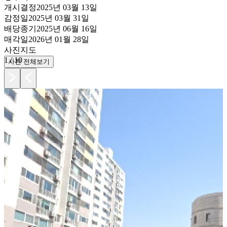
개시결정
2025년 03월 13일
감정일
2025년 03월 31일
배당종기
2025년 06월 16일
매각일
2026년 01월 28일
사진
지도
1
/
10
사진 전체보기