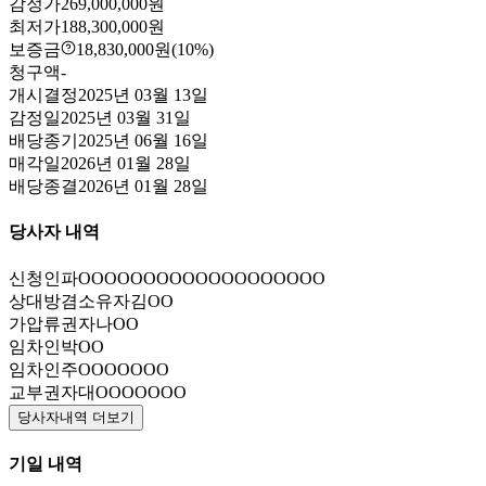
감정가
269,000,000원
최저가
188,300,000원
보증금
18,830,000원
(10%)
청구액
-
개시결정
2025년 03월 13일
감정일
2025년 03월 31일
배당종기
2025년 06월 16일
매각일
2026년 01월 28일
배당종결
2026년 01월 28일
당사자 내역
신청인
파OOOOOOOOOOOOOOOOOOO
상대방겸소유자
김OO
가압류권자
나OO
임차인
박OO
임차인
주OOOOOOO
교부권자
대OOOOOOO
당사자내역 더보기
기일 내역