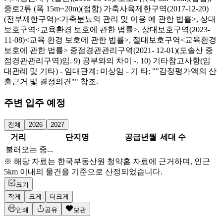
중로2류 (폭 15m~20m)(접합) 가축사육제한구역(2017-12-20)
(전부제한구역)<가축분뇨의 관리 및 이용 에 관한 법률>, 상대
보호구역<교육환경 보호에 관한 법률>, 상대보호구역(2023-
11-08)<교육 환경 보호에 관한 법률>, 절대보호구역<교육환경
보호에 관한 법률> 중점경관관리구역(2021- 12-01)(도솔산 중
점경관관리구역)임. 9) 공부와의 차이 -. 10) 기타참고사항(임
대관례 및 기타) - 임대관계: 미상임 - 기 타: ""감정평가액의 산
출근거 및 결정의견"" 참조.
주변 입주 예정
전체
2026
2027
거리
단지명
공급년월
세대 수
불러오는 중...
※ 해당 자료는 한국부동산원 청약홈 자료에 근거하며, 인근
5km 이내의 물건을 기준으로 산정되었습니다.
크기
작게
크게
더크게
인쇄
공유
보관