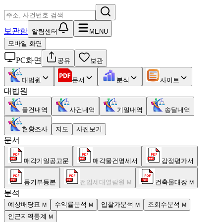
보관함
알림센터
MENU
모바일 화면
PC화면
공유
보관
대법원
문서
분석
사이트
대법원
물건내역
사건내역
기일내역
송달내역
현황조사
지도
사진보기
문서
매각기일공고문
매각물건명세서
감정평가서
등기부등본
전입세대열람원
건축물대장
M
M
분석
예상배당표
수익률분석
입찰가분석
조회수분석
M
M
M
M
인근지역통계
M