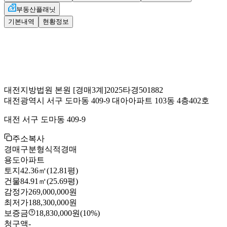
부동산플래닛
기본내역
현황정보
대전지방법원 본원
[경매3계]
2025타경501882
대전광역시 서구 도마동 409-9 대아아파트 103동 4층402호
대전 서구 도마동 409-9
주소복사
경매구분
형식적경매
용도
아파트
토지
42.36㎡(12.81평)
건물
84.91㎡(25.69평)
감정가
269,000,000원
최저가
188,300,000원
보증금
18,830,000원
(10%)
청구액
-