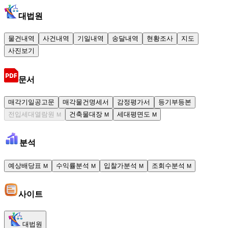
대법원
물건내역
사건내역
기일내역
송달내역
현황조사
지도
사진보기
문서
매각기일공고문
매각물건명세서
감정평가서
등기부등본
전입세대열람원
건축물대장
세대평면도
M
M
M
분석
예상배당표
수익률분석
입찰가분석
조회수분석
M
M
M
M
사이트
대법원