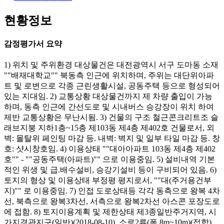
현황정보
감정평가서 요약
1) 위치 및 주위환경 대상물건은 대전광역시 서구 도마동 소재
""배재대학교"" 북동측 인근에 위치하며, 주위는 대단위아파
트 및 로변으로 각종 근린생활시설, 공동주택 등으로 형성되어
있는 지대임. 2) 교통상황 대상물건까지 제 차량 출입이 가능
하며, 동측 인근에 간선도로 및 시내버스 승강장이 위치 하여
제반 교통상황은 무난시됨. 3) 건물의 구조 철근콘크리트조 슬
래브지붕 지하1층~15층 제103동 제4층 제402호 건물로서, 외
벽: 몰탈위 페인팅 마감 등. 내벽: 벽지 및 일부 타일 마감 등. 창
호: 샷시창호임. 4) 이용상태 ""대아아파트 103동 제4층 제402
호"" - ""공동주택(아파트)"" 으로 이용중임. 5) 설비내역 기본
적인 위생 및 급.배수설비, 승강기설비 등이 구비되어 있음. 6)
토지의 형상 및 이용상태 부정평 평지로서, ""대(주거용건부
지)"" 로 이용중임. 7) 인접 도로상태등 각각 동측으로 왕복 4차
선, 북측으로 왕복3차선, 서측으로 왕복2차선 아스콘 포장도로
에 접함. 8) 토지이용계획 및 제한상태 제3종일반주거지역, 시
가지경관지구(일반)(2018-08-10), 소로2류(폭 8m~10m)(접합),