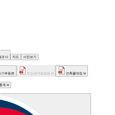
황조사
지도
사진보기
등기부등본
전입세대열람원
건축물대장
M
M
통계
M