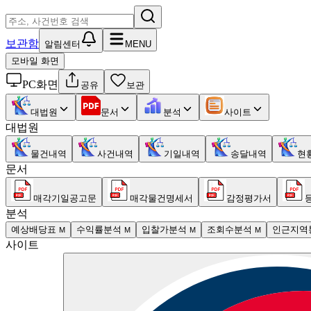
보관함
알림센터
MENU
모바일 화면
PC화면
공유
보관
대법원
문서
분석
사이트
대법원
물건내역
사건내역
기일내역
송달내역
현
문서
매각기일공고문
매각물건명세서
감정평가서
분석
예상배당표
수익률분석
입찰가분석
조회수분석
인근지역
M
M
M
M
사이트