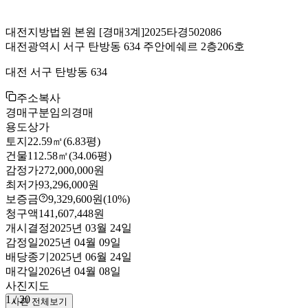
대전지방법원 본원
[경매3계]
2025타경502086
대전광역시 서구 탄방동 634 주안에쉐르 2층206호
대전 서구 탄방동 634
주소복사
경매구분
임의경매
용도
상가
토지
22.59㎡(6.83평)
건물
112.58㎡(34.06평)
감정가
272,000,000원
최저가
93,296,000원
보증금
9,329,600원
(10%)
청구액
141,607,448원
개시결정
2025년 03월 24일
감정일
2025년 04월 09일
배당종기
2025년 06월 24일
매각일
2026년 04월 08일
사진
지도
1
/
20
사진 전체보기