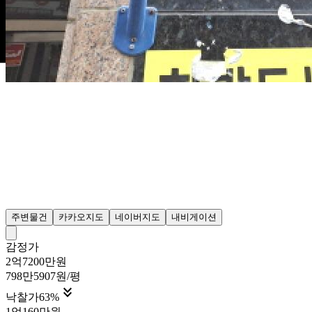
주변물건
카카오지도
네이버지도
내비게이션
감정가
2억7200만원
798만5907원/평

낙찰가
63
%
1억160만원