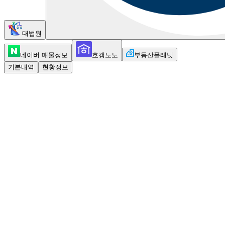
대법원
네이버 매물정보
호갱노노
부동산플래닛
기본내역
현황정보