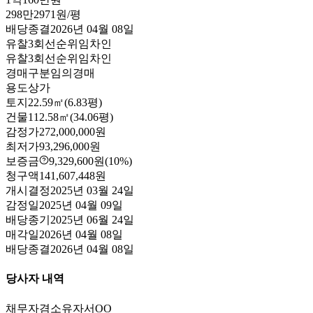
298만2971원/평
배당종결
2026년 04월 08일
유찰3회
선순위임차인
유찰3회
선순위임차인
경매구분
임의경매
용도
상가
토지
22.59㎡(6.83평)
건물
112.58㎡(34.06평)
감정가
272,000,000원
최저가
93,296,000원
보증금
9,329,600원
(10%)
청구액
141,607,448원
개시결정
2025년 03월 24일
감정일
2025년 04월 09일
배당종기
2025년 06월 24일
매각일
2026년 04월 08일
배당종결
2026년 04월 08일
당사자 내역
채무자겸소유자
서OO