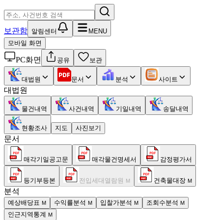
보관함
알림센터
MENU
모바일 화면
PC화면
공유
보관
대법원
문서
분석
사이트
대법원
물건내역
사건내역
기일내역
송달내역
현황조사
지도
사진보기
문서
매각기일공고문
매각물건명세서
감정평가서
등기부등본
전입세대열람원
건축물대장
M
M
분석
예상배당표
수익률분석
입찰가분석
조회수분석
M
M
M
M
인근지역통계
M