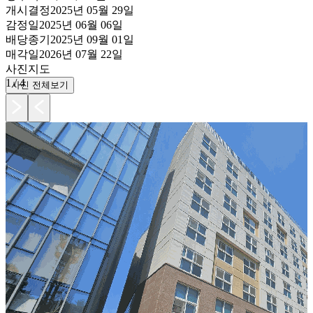
개시결정
2025년 05월 29일
감정일
2025년 06월 06일
배당종기
2025년 09월 01일
매각일
2026년 07월 22일
사진
지도
1
/
4
사진 전체보기