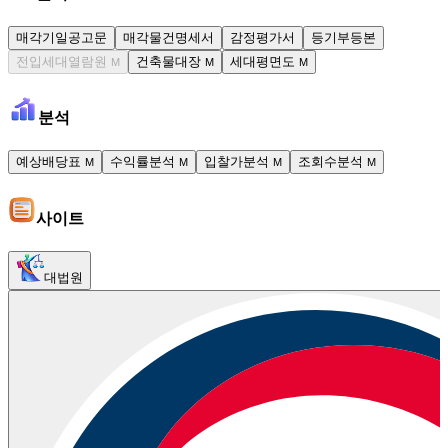
매각기일공고문
매각물건명세서
감정평가서
등기부등본
전입세대열람원
건축물대장
세대평면도
M
M
M
분석
예상배당표
수익률분석
입찰가분석
조회수분석
M
M
M
M
사이트
대법원