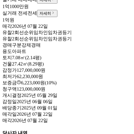
1억1000만원
실거래 전세
전세
자세히
1억원
매각
2026년 07월 22일
유찰2회
선순위임차인
임차권등기
유찰2회
선순위임차인
임차권등기
경매구분
강제경매
용도
아파트
토지
7.08㎡(2.14평)
건물
27.42㎡(8.29평)
감정가
127,000,000원
최저가
62,230,000원
보증금
6,223,000원
(10%)
청구액
123,000,000원
개시결정
2025년 05월 29일
감정일
2025년 06월 06일
배당종기
2025년 09월 01일
매각일
2026년 07월 22일
매각
2026년 07월 22일
당사자 내역