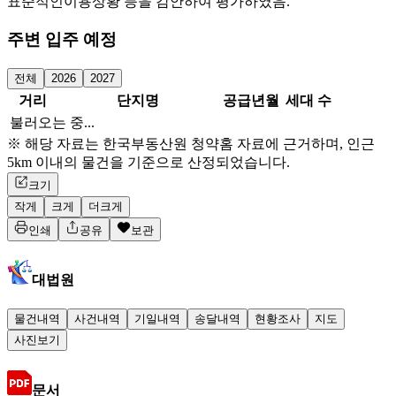
표준적인이용상황 등을 감안하여 평가하였음.
주변 입주 예정
전체
2026
2027
거리
단지명
공급년월
세대 수
불러오는 중...
※ 해당 자료는 한국부동산원 청약홈 자료에 근거하며, 인근
5km 이내의 물건을 기준으로 산정되었습니다.
크기
작게
크게
더크게
인쇄
공유
보관
대법원
물건내역
사건내역
기일내역
송달내역
현황조사
지도
사진보기
문서