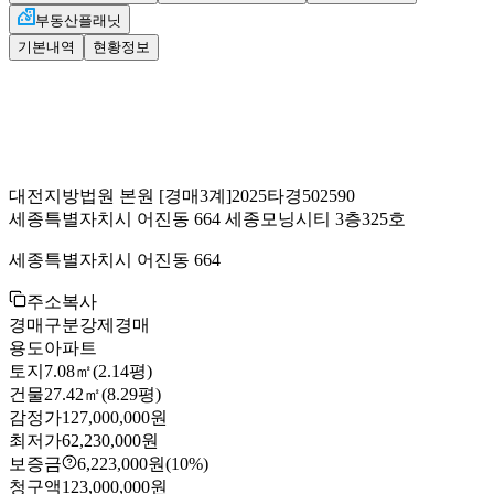
부동산플래닛
기본내역
현황정보
대전지방법원 본원
[경매3계]
2025타경502590
세종특별자치시 어진동 664 세종모닝시티 3층325호
세종특별자치시 어진동 664
주소복사
경매구분
강제경매
용도
아파트
토지
7.08㎡(2.14평)
건물
27.42㎡(8.29평)
감정가
127,000,000원
최저가
62,230,000원
보증금
6,223,000원
(10%)
청구액
123,000,000원