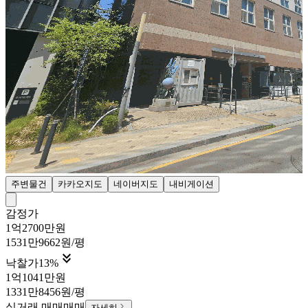
주변물건
카카오지도
네이버지도
내비게이션
감정가
1억2700만원
1531만9662원/평

낙찰가
13
%
1억1041만원
1331만8456원/평
실거래 매매
매매
자세히