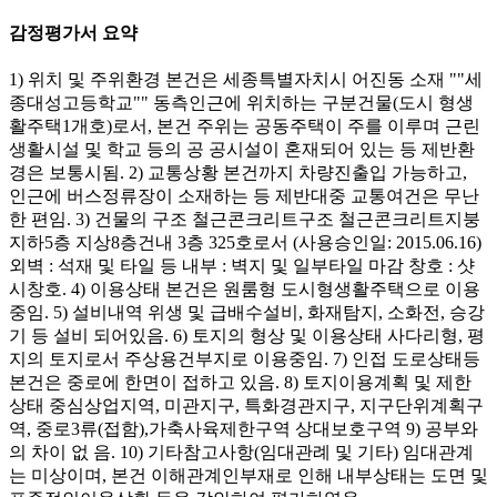
감정평가서 요약
1) 위치 및 주위환경 본건은 세종특별자치시 어진동 소재 ""세
종대성고등학교"" 동측인근에 위치하는 구분건물(도시 형생
활주택1개호)로서, 본건 주위는 공동주택이 주를 이루며 근린
생활시설 및 학교 등의 공 공시설이 혼재되어 있는 등 제반환
경은 보통시됨. 2) 교통상황 본건까지 차량진출입 가능하고,
인근에 버스정류장이 소재하는 등 제반대중 교통여건은 무난
한 편임. 3) 건물의 구조 철근콘크리트구조 철근콘크리트지붕
지하5층 지상8층건내 3층 325호로서 (사용승인일: 2015.06.16)
외벽 : 석재 및 타일 등 내부 : 벽지 및 일부타일 마감 창호 : 샷
시창호. 4) 이용상태 본건은 원룸형 도시형생활주택으로 이용
중임. 5) 설비내역 위생 및 급배수설비, 화재탐지, 소화전, 승강
기 등 설비 되어있음. 6) 토지의 형상 및 이용상태 사다리형, 평
지의 토지로서 주상용건부지로 이용중임. 7) 인접 도로상태등
본건은 중로에 한면이 접하고 있음. 8) 토지이용계획 및 제한
상태 중심상업지역, 미관지구, 특화경관지구, 지구단위계획구
역, 중로3류(접함),가축사육제한구역 상대보호구역 9) 공부와
의 차이 없 음. 10) 기타참고사항(임대관례 및 기타) 임대관계
는 미상이며, 본건 이해관계인부재로 인해 내부상태는 도면 및