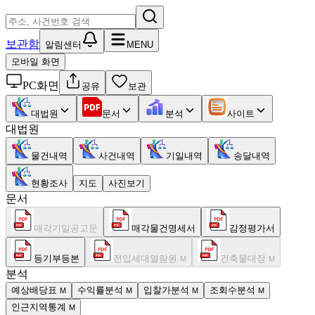
보관함
알림센터
MENU
모바일 화면
PC화면
공유
보관
대법원
문서
분석
사이트
대법원
물건내역
사건내역
기일내역
송달내역
현황조사
지도
사진보기
문서
매각기일공고문
매각물건명세서
감정평가서
등기부등본
전입세대열람원
건축물대장
M
M
분석
예상배당표
수익률분석
입찰가분석
조회수분석
M
M
M
M
인근지역통계
M