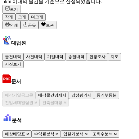
5km 이내의 물건을 기준으로 산정되었습니다.
크기
작게
크게
더크게
인쇄
공유
보관
대법원
물건내역
사건내역
기일내역
송달내역
현황조사
지도
사진보기
문서
매각기일공고문
매각물건명세서
감정평가서
등기부등본
전입세대열람원
건축물대장
M
M
분석
예상배당표
수익률분석
입찰가분석
조회수분석
M
M
M
M