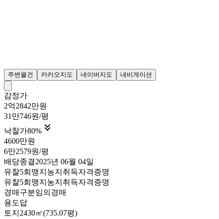
주변물건
카카오지도
네이버지도
내비게이션
감정가
2억2842만원
31만746원/평

낙찰가
80
%
4600만원
6만2579원/평
배당종결
2025년 06월 04일
유찰5회
맹지
농지취득자격증명
유찰5회
맹지
농지취득자격증명
경매구분
임의경매
용도
답
토지
2430㎡(735.07평)