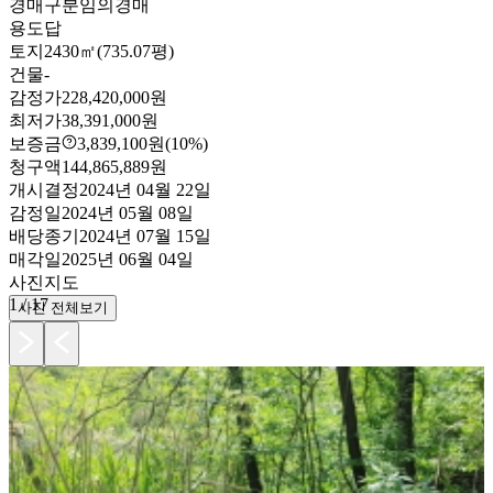
경매구분
임의경매
용도
답
토지
2430㎡(735.07평)
건물
-
감정가
228,420,000원
최저가
38,391,000원
보증금
3,839,100원
(10%)
청구액
144,865,889원
개시결정
2024년 04월 22일
감정일
2024년 05월 08일
배당종기
2024년 07월 15일
매각일
2025년 06월 04일
사진
지도
1
/
17
사진 전체보기