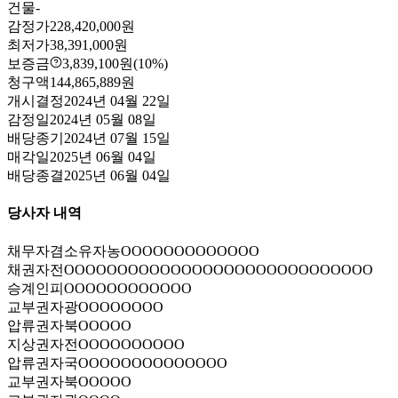
건물
-
감정가
228,420,000원
최저가
38,391,000원
보증금
3,839,100원
(10%)
청구액
144,865,889원
개시결정
2024년 04월 22일
감정일
2024년 05월 08일
배당종기
2024년 07월 15일
매각일
2025년 06월 04일
배당종결
2025년 06월 04일
당사자 내역
채무자겸소유자
농OOOOOOOOOOOOO
채권자
전OOOOOOOOOOOOOOOOOOOOOOOOOOOOO
승계인
피OOOOOOOOOOOO
교부권자
광OOOOOOOO
압류권자
북OOOOO
지상권자
전OOOOOOOOOO
압류권자
국OOOOOOOOOOOOOO
교부권자
북OOOOO