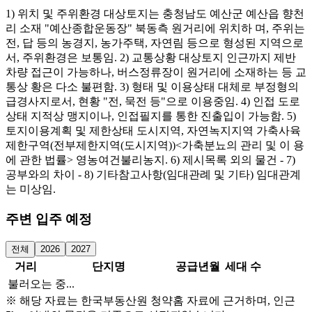
1) 위치 및 주위환경 대상토지는 충청남도 예산군 예산읍 향천
리 소재 "예산종합운동장" 북동측 원거리에 위치하 며, 주위는
전, 답 등의 농경지, 농가주택, 자연림 등으로 형성된 지역으로
서, 주위환경은 보통임. 2) 교통상황 대상토지 인근까지 제반
차량 접근이 가능하나, 버스정류장이 원거리에 소재하는 등 교
통상 황은 다소 불편함. 3) 형태 및 이용상태 대체로 부정형의
급경사지로서, 현황 "전, 묵전 등"으로 이용중임. 4) 인접 도로
상태 지적상 맹지이나, 인접필지를 통한 진출입이 가능함. 5)
토지이용계획 및 제한상태 도시지역, 자연녹지지역 가축사육
제한구역(전부제한지역(도시지역))<가축분뇨의 관리 및 이 용
에 관한 법률> 영농여건불리농지. 6) 제시목록 외의 물건 - 7)
공부와의 차이 - 8) 기타참고사항(임대관례 및 기타) 임대관계
는 미상임.
주변 입주 예정
전체
2026
2027
거리
단지명
공급년월
세대 수
불러오는 중...
※ 해당 자료는 한국부동산원 청약홈 자료에 근거하며, 인근