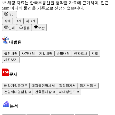
※ 해당 자료는 한국부동산원 청약홈 자료에 근거하며, 인근
5km 이내의 물건을 기준으로 산정되었습니다.
크기
작게
크게
더크게
인쇄
공유
보관
대법원
물건내역
사건내역
기일내역
송달내역
현황조사
지도
사진보기
문서
매각기일공고문
매각물건명세서
감정평가서
등기부등본
전입세대열람원
건축물대장
세대평면도
M
M
M
분석