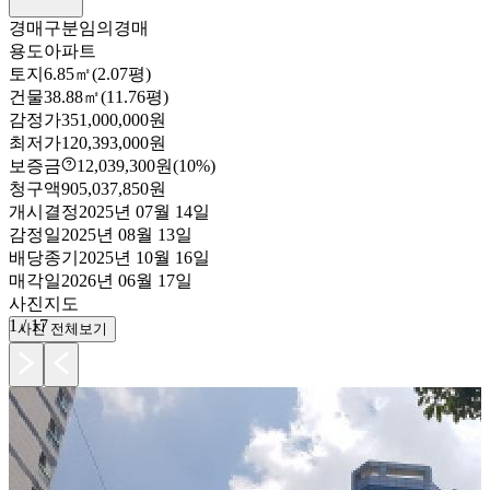
경매구분
임의경매
용도
아파트
토지
6.85㎡(2.07평)
건물
38.88㎡(11.76평)
감정가
351,000,000원
최저가
120,393,000원
보증금
12,039,300원
(10%)
청구액
905,037,850원
개시결정
2025년 07월 14일
감정일
2025년 08월 13일
배당종기
2025년 10월 16일
매각일
2026년 06월 17일
사진
지도
1
/
17
사진 전체보기