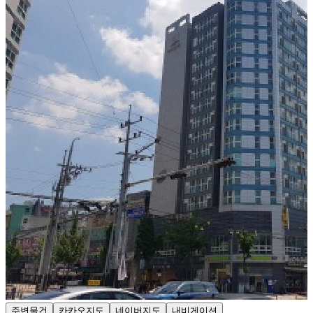
주변물건
카카오지도
네이버지도
내비게이션