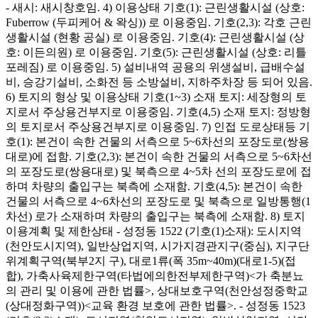
- 새시: 새시창호임. 4) 이용상태 기호(1): 근린생활시설 (상호:
Fuberrow (두피케어 & 왁싱)) 로 이용중임. 기호(2,3): 각호 근린
생활시설 (현황 공실) 로 이용중임. 기호(4): 근린생활시설 (상
호: 이든의원) 로 이용중임. 기호(5): 근린생활시설 (상호: 리틀
포레짐) 로 이용중임. 5) 설비내역 공용의 위생설비, 급배수설
비, 승강기설비, 소화전 등 소방설비, 지하주차장 등 되어 있음.
6) 토지의 형상 및 이용상태 기호(1~3) 소재 토지: 세장형의 토
지로서 주상용건부지로 이용중임. 기호(4,5) 소재 토지: 정방형
의 토지로서 주상용건부지로 이용중임. 7) 인접 도로상태등 기
호(1): 본건이 속한 건물의 서측으로 5~6차선의 포장도로(쌍용
대로)에 접함. 기호(2,3): 본건이 속한 건물의 서측으로 5~6차선
의 포장도로(쌍용대로) 및 북측으로 4~5차 선의 포장도로에 접
하며 차량의 출입구는 북측에 소재함. 기호(4,5): 본건이 속한
건물의 서측으로 4~6차선의 포장도로 및 북측으로 일방통행(1
차선) 로가 소재하며 차량의 출입구는 북측에 소재함. 8) 토지
이용계획 및 제한상태 - 성정동 1522 (기호(1)소재): 도시지역
(천안도시지역), 일반상업지역, 시가지경관지구(중심), 지구단
위계획구역(북부2지 구), 대로1류(폭 35m~40m)(대로1-5)(접
합), 가축사육제한구역(타법에의한전부제한구역)<가 축분뇨
의 관리 및 이용에 관한 법률>, 상대보호구역(천안성정중학교
(상대정화구역))<교육 환경 보호에 관한 법률>. - 성정동 1523