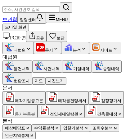
보관함
알림센터
MENU
모바일 화면
PC화면
공유
보관
대법원
문서
분석
사이트
대법원
물건내역
사건내역
기일내역
송달내역
현황조사
지도
사진보기
문서
매각기일공고문
매각물건명세서
감정평가서
등기부등본
전입세대열람원
건축물대장
M
M
분석
예상배당표
수익률분석
입찰가분석
조회수분석
M
M
M
M
인근지역통계
M