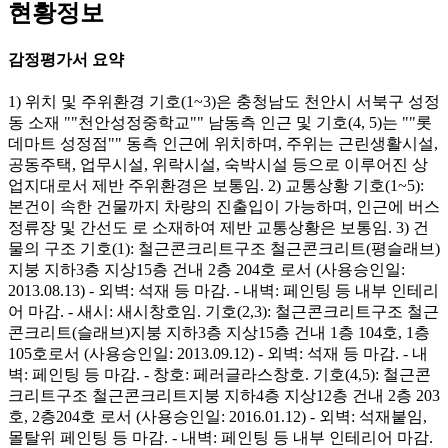
현황정보
감정평가서 요약
1) 위치 및 주위환경 기호(1~3)은 충청남도 천안시 서북구 성정
동 소재 ""천안성정중학교"" 남동측 인근 및 기호(4, 5)는 ""롯
데마트 성정점"" 동측 인근에 위치하며, 주위는 근린생활시설,
공동주택, 업무시설, 위락시설, 숙박시설 등으로 이루어진 상
업지대로서 제반 주위환경은 보통임. 2) 교통상황 기호(1~5):
본건이 속한 건물까지 차량의 진출입이 가능하며, 인근에 버스
정류장 및 간선도 로 소재하여 제반 교통상황은 보통임. 3) 건
물의 구조 기호(1): 철근콘크리트구조 철근콘크리트(평슬래브)
지붕 지하3층 지상15층 건내 2층 204호 로서 (사용승인일:
2013.08.13) - 외벽: 석재 등 마감. - 내벽: 페인팅 등 내부 인테리
어 마감. - 새시: 새시창호임. 기호(2,3): 철근콘크리트구조 철근
콘크리트(슬래브)지붕 지하3층 지상15층 건내 1층 104호, 1층
105호로서 (사용승인일: 2013.09.12) - 외벽: 석재 등 마감. - 내
벽: 페인팅 등 마감. - 창호: 페러글라스창호. 기호(4,5): 철근콘
크리트구조 철근콘크리트지붕 지하4층 지상12층 건내 2층 203
호, 2층204호 로서 (사용승인일: 2016.01.12) - 외벽: 석재붙임,
몰탈위 페인팅 등 마감. - 내벽: 페인팅 등 내부 인테리어 마감.