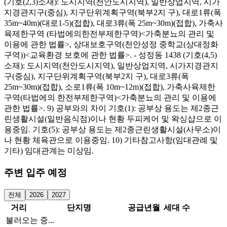
(기호(2,3)소재): 도시지역(천안도시지역), 일반상업지역, 시가
지경관지구(중심), 지구단위계획구역(북부2지 구), 대로1류(폭
35m~40m)(대로1-5)(접합), 대로3류(폭 25m~30m)(접합), 가축사
육제한구역 (타법에의한전부제한구역)<가축분뇨의 관리 및
이용에 관한 법률>, 상대보호구역(천안성정 중학교(상대정화
구역))<교육환경 보호에 관한 법률>. - 성정동 1438 (기호(4,5)
소재): 도시지역(천안도시지역), 일반상업지역, 시가지경관지
구(중심), 지구단위계획구역(북부2지 구), 대로3류(폭
25m~30m)(접합), 소로1류(폭 10m~12m)(접합), 가축사육제한
구역(타법에의 한전부제한구역)<가축분뇨의 관리 및 이용에
관한 법률>. 9) 공부와의 차이 기호(1): 공부상 용도는 제2종근
린생활시설(일반음식점)이나 현황 두피케어 및 왁싱샵으로 이
용중임. 기호(5): 공부상 용도는 제2종근린생활시설(사무소)이
나 현황 체육관으로 이용중임. 10) 기타참고사항(임대관례 및
기타) 임대관계는 미상임.
주변 입주 예정
전체
2026
2027
거리
단지명
공급년월
세대 수
불러오는 중...