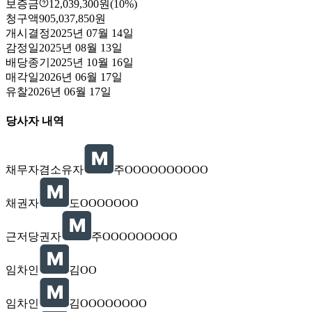
보증금
12,039,300원
(10%)
청구액
905,037,850원
개시결정
2025년 07월 14일
감정일
2025년 08월 13일
배당종기
2025년 10월 16일
매각일
2026년 06월 17일
유찰
2026년 06월 17일
당사자 내역
채무자겸소유자
주OOOOOOOOOO
채권자
도OOOOOOO
근저당권자
주OOOOOOOOO
임차인
김OO
임차인
김OOOOOOOO