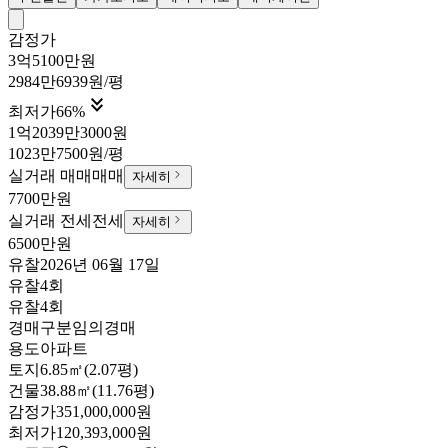
감정가
3억5100만원
2984만6939원/평

최저가
66
%
1억2039만3000원
1023만7500원/평
실거래 매매
매매
자세히
7700만원
실거래 전세
전세
자세히
6500만원
유찰
2026년 06월 17일
유찰4회
유찰4회
경매구분
임의경매
용도
아파트
토지
6.85㎡(2.07평)
건물
38.88㎡(11.76평)
감정가
351,000,000원
최저가
120,393,000원