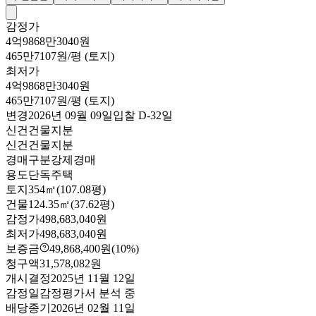
감정가
4억9868만3040원
465만7107원/평 (토지)
최저가
4억9868만3040원
465만7107원/평 (토지)
변경
2026년 09월 09일
입찰
D-32
일
신건
건물지분
신건
건물지분
경매구분
강제경매
용도
단독주택
토지
354㎡(107.08평)
건물
124.35㎡(37.62평)
감정가
498,683,040원
최저가
498,683,040원
보증금
49,868,400원
(10%)
청구액
31,578,082원
개시결정
2025년 11월 12일
감정일
감정평가서 분석 중
배당종기
2026년 02월 11일