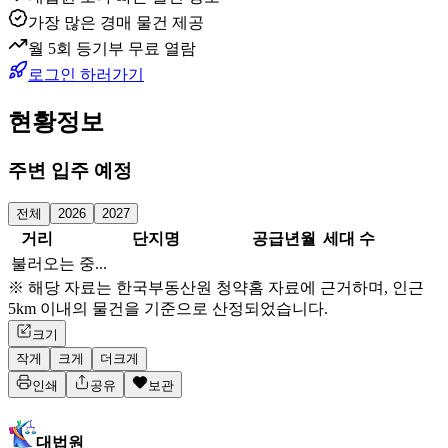
가장 많은 경매 물건 제공
월 5회 등기부 무료 열람
로그인 하러가기
현황정보
주변 입주 예정
전체
2026
2027
거리
단지명
공급년월
세대 수
불러오는 중...
※ 해당 자료는 한국부동산원 청약홈 자료에 근거하며, 인근
5km 이내의 물건을 기준으로 산정되었습니다.
크기
작게
크게
더크게
인쇄
공유
보관
대법원