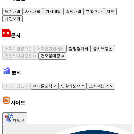
물건내역
사건내역
기일내역
송달내역
현황조사
지도
사진보기
문서
매각기일공고문
매각물건명세서
감정평가서
등기부등본
전입세대열람원
건축물대장
M
M
분석
예상배당표
수익률분석
입찰가분석
조회수분석
M
M
M
M
사이트
대법원