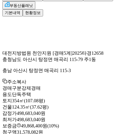
부동산플래닛
기본내역
현황정보
대전지방법원 천안지원
[경매5계]
2025타경12658
충청남도 아산시 탕정면 매곡리 115-79 주1동
충남 아산시 탕정면 매곡리 115-3
주소복사
경매구분
강제경매
용도
단독주택
토지
354㎡(107.08평)
건물
124.35㎡(37.62평)
감정가
498,683,040원
최저가
498,683,040원
보증금
49,868,400원
(10%)
청구액
31,578,082원