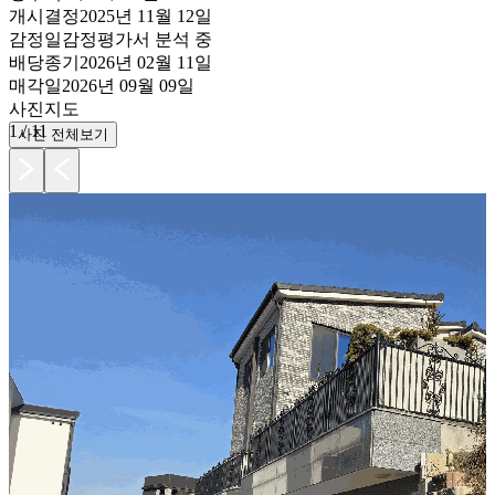
개시결정
2025년 11월 12일
감정일
감정평가서 분석 중
배당종기
2026년 02월 11일
매각일
2026년 09월 09일
사진
지도
1
/
11
사진 전체보기