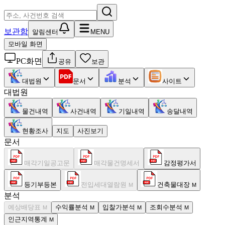
보관함
알림센터
MENU
모바일 화면
PC화면
공유
보관
대법원
문서
분석
사이트
대법원
물건내역
사건내역
기일내역
송달내역
현황조사
지도
사진보기
문서
매각기일공고문
매각물건명세서
감정평가서
등기부등본
전입세대열람원
건축물대장
M
M
분석
예상배당표
수익률분석
입찰가분석
조회수분석
M
M
M
M
인근지역통계
M