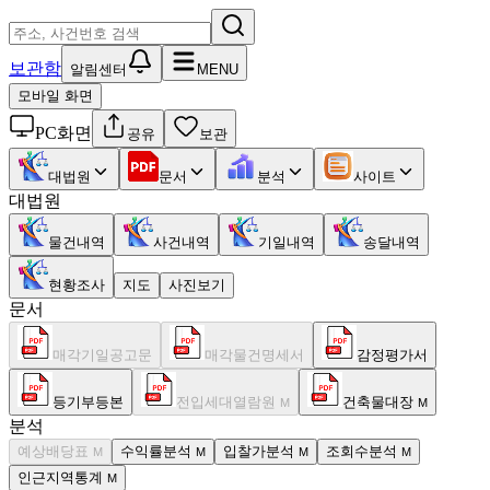
보관함
알림센터
MENU
모바일 화면
PC화면
공유
보관
대법원
문서
분석
사이트
대법원
물건내역
사건내역
기일내역
송달내역
현황조사
지도
사진보기
문서
매각기일공고문
매각물건명세서
감정평가서
등기부등본
전입세대열람원
건축물대장
M
M
분석
예상배당표
수익률분석
입찰가분석
조회수분석
M
M
M
M
인근지역통계
M