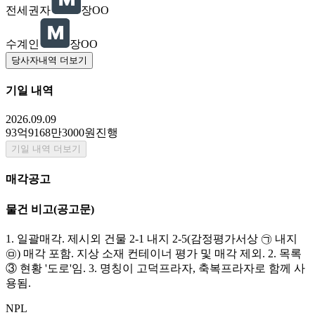
전세권자
장OO
수계인
장OO
당사자내역 더보기
기일 내역
2026.09.09
93억9168만3000원
진행
기일 내역 더보기
매각공고
물건 비고
(공고문)
1. 일괄매각. 제시외 건물 2-1 내지 2-5(감정평가서상 ㉠ 내지
㉤) 매각 포함. 지상 소재 컨테이너 평가 및 매각 제외. 2. 목록
③ 현황 '도로'임. 3. 명칭이 고덕프라자, 축복프라자로 함께 사
용됨.
NPL