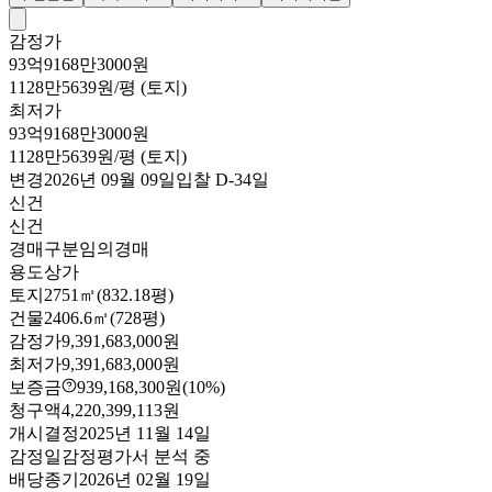
감정가
93억9168만3000원
1128만5639원/평 (토지)
최저가
93억9168만3000원
1128만5639원/평 (토지)
변경
2026년 09월 09일
입찰
D-34
일
신건
신건
경매구분
임의경매
용도
상가
토지
2751㎡(832.18평)
건물
2406.6㎡(728평)
감정가
9,391,683,000원
최저가
9,391,683,000원
보증금
939,168,300원
(10%)
청구액
4,220,399,113원
개시결정
2025년 11월 14일
감정일
감정평가서 분석 중
배당종기
2026년 02월 19일