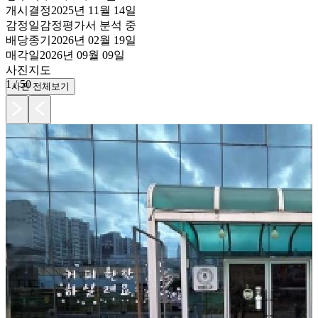
개시결정
2025년 11월 14일
감정일
감정평가서 분석 중
배당종기
2026년 02월 19일
매각일
2026년 09월 09일
사진
지도
1
/
50
사진 전체보기