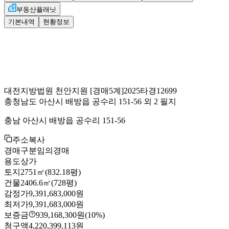
부동산플래닛
기본내역
현황정보
대전지방법원 천안지원
[경매5계]
2025타경12699
충청남도 아산시 배방읍 공수리 151-56 외 2 필지
충남 아산시 배방읍 공수리 151-56
주소복사
경매구분
임의경매
용도
상가
토지
2751㎡(832.18평)
건물
2406.6㎡(728평)
감정가
9,391,683,000원
최저가
9,391,683,000원
보증금
939,168,300원
(10%)
청구액
4,220,399,113원