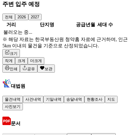
주변 입주 예정
전체
2026
2027
거리
단지명
공급년월
세대 수
불러오는 중...
※ 해당 자료는 한국부동산원 청약홈 자료에 근거하며, 인근
5km 이내의 물건을 기준으로 산정되었습니다.
크기
작게
크게
더크게
인쇄
공유
보관
대법원
물건내역
사건내역
기일내역
송달내역
현황조사
지도
사진보기
문서