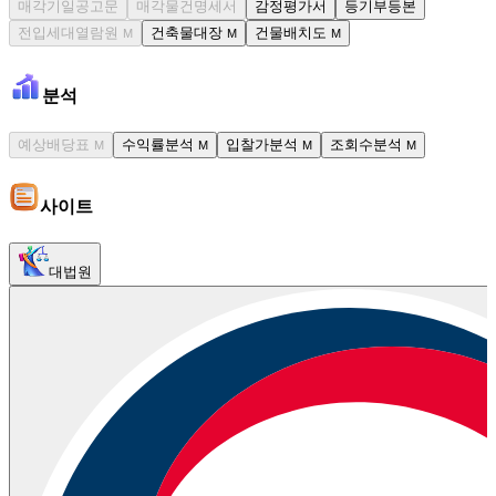
매각기일공고문
매각물건명세서
감정평가서
등기부등본
전입세대열람원
건축물대장
건물배치도
M
M
M
분석
예상배당표
수익률분석
입찰가분석
조회수분석
M
M
M
M
사이트
대법원