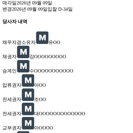
매각일
2026년 09월 09일
변경
2026년 09월 09일
입찰
D-34
일
당사자 내역
채무자겸소유자
유OO
채권자
강OOOOOOOOO
승계인
수OOOOOOOOOOO
압류권자
아OO
전세권자
조OO
전세권자
대OOOOOOOOOOOOO
교부권자
아OOOO