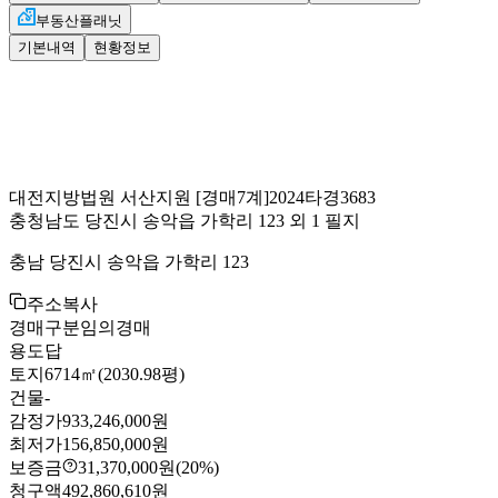
부동산플래닛
기본내역
현황정보
대전지방법원 서산지원
[경매7계]
2024타경3683
충청남도 당진시 송악읍 가학리 123 외 1 필지
충남 당진시 송악읍 가학리 123
주소복사
경매구분
임의경매
용도
답
토지
6714㎡(2030.98평)
건물
-
감정가
933,246,000원
최저가
156,850,000원
보증금
31,370,000원
(20%)
청구액
492,860,610원