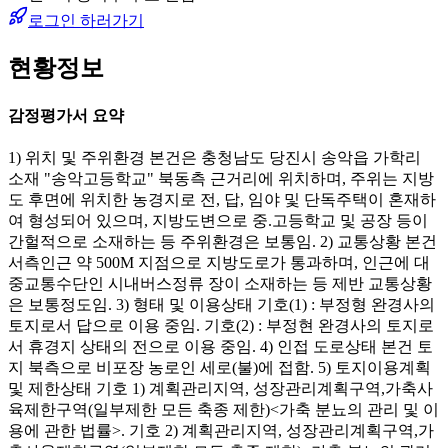
로그인 하러가기
현황정보
감정평가서 요약
1) 위치 및 주위환경 본건은 충청남도 당진시 송악읍 가학리
소재 "송악고등학교" 북동측 근거리에 위치하며, 주위는 지방
도 후면에 위치한 농경지로 전, 답, 임야 및 단독주택이 혼재하
여 형성되어 있으며, 지방도변으로 중.고등학교 및 공장 등이
간헐적으로 소재하는 등 주위환경은 보통임. 2) 교통상황 본건
서측인근 약 500M 지점으로 지방도로가 통과하며, 인근에 대
중교통수단인 시내버스정류 장이 소재하는 등 제반 교통상황
은 보통정도임. 3) 형태 및 이용상태 기호(1) : 부정형 완경사의
토지로서 답으로 이용 중임. 기호(2) : 부정현 완경사의 토지로
서 휴경지 상태의 전으로 이용 중임. 4) 인접 도로상태 본건 토
지 북측으로 비포장 농로인 세로(불)에 접함. 5) 토지이용계획
및 제한상태 기호 1) 계획관리지역, 성장관리계획구역,가축사
육제한구역(일부제한 모든 축종 제한)<가축 분뇨의 관리 및 이
용에 관한 법률>. 기호 2) 계획관리지역, 성장관리계획구역,가