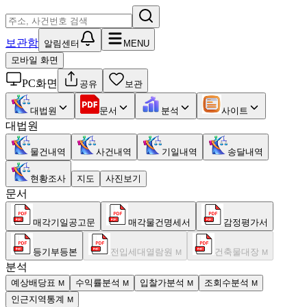
보관함
알림센터
MENU
모바일 화면
PC화면
공유
보관
대법원
문서
분석
사이트
대법원
물건내역
사건내역
기일내역
송달내역
현황조사
지도
사진보기
문서
매각기일공고문
매각물건명세서
감정평가서
등기부등본
전입세대열람원
건축물대장
M
M
분석
예상배당표
수익률분석
입찰가분석
조회수분석
M
M
M
M
인근지역통계
M