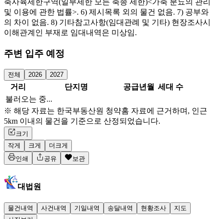
축사육제한구역(일부제한 모든 축종 제한)<가축 분뇨의 관리
및 이용에 관한 법률>. 6) 제시목록 외의 물건 없음. 7) 공부와
의 차이 없음. 8) 기타참고사항(임대관례 및 기타) 현장조사시
이해관계인 부재로 임대내역은 미상임.
주변 입주 예정
전체
2026
2027
거리
단지명
공급년월
세대 수
불러오는 중...
※ 해당 자료는 한국부동산원 청약홈 자료에 근거하며, 인근
5km 이내의 물건을 기준으로 산정되었습니다.
크기
작게
크게
더크게
인쇄
공유
보관
대법원
물건내역
사건내역
기일내역
송달내역
현황조사
지도