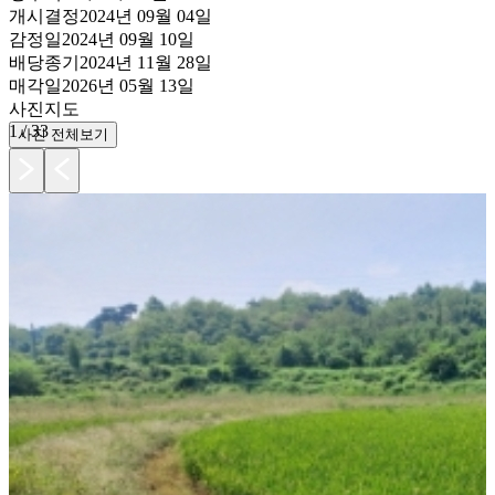
개시결정
2024년 09월 04일
감정일
2024년 09월 10일
배당종기
2024년 11월 28일
매각일
2026년 05월 13일
사진
지도
1
/
33
사진 전체보기