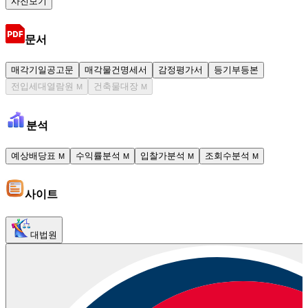
사진보기
문서
매각기일공고문
매각물건명세서
감정평가서
등기부등본
전입세대열람원
건축물대장
M
M
분석
예상배당표
수익률분석
입찰가분석
조회수분석
M
M
M
M
사이트
대법원