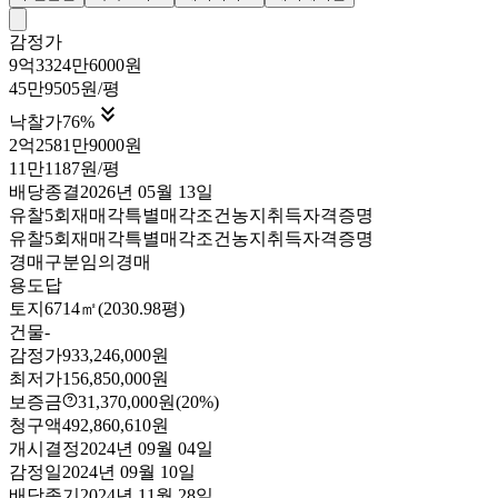
감정가
9억3324만6000원
45만9505원/평

낙찰가
76
%
2억2581만9000원
11만1187원/평
배당종결
2026년 05월 13일
유찰5회
재매각
특별매각조건
농지취득자격증명
유찰5회
재매각
특별매각조건
농지취득자격증명
경매구분
임의경매
용도
답
토지
6714㎡(2030.98평)
건물
-
감정가
933,246,000원
최저가
156,850,000원
보증금
31,370,000원
(20%)
청구액
492,860,610원
개시결정
2024년 09월 04일
감정일
2024년 09월 10일
배당종기
2024년 11월 28일