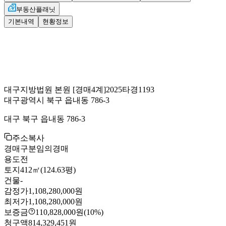
부동산플래닛
기본내역
현황정보
대구지방법원 본원
[경매4계]
2025타경1193
대구광역시 북구 읍내동 786-3
대구 북구 읍내동 786-3
주소복사
경매구분
임의경매
용도
전
토지
412㎡(124.63평)
건물
-
감정가
1,108,280,000원
최저가
1,108,280,000원
보증금
110,828,000원
(10%)
청구액
814,329,451원