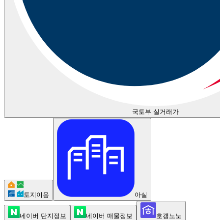
국토부 실거래가
토지이음
아실
네이버 단지정보
네이버 매물정보
호갱노노