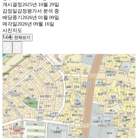
개시결정
2025년 10월 29일
감정일
감정평가서 분석 중
배당종기
2026년 01월 09일
매각일
2026년 09월 16일
사진
지도
1
/
4
사진 전체보기