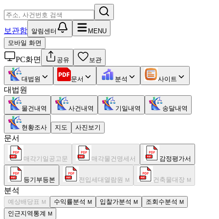
보관함
알림센터
MENU
모바일 화면
PC화면
공유
보관
대법원
문서
분석
사이트
대법원
물건내역
사건내역
기일내역
송달내역
현황조사
지도
사진보기
문서
매각기일공고문
매각물건명세서
감정평가서
등기부등본
전입세대열람원
건축물대장
M
M
분석
예상배당표
수익률분석
입찰가분석
조회수분석
M
M
M
M
인근지역통계
M