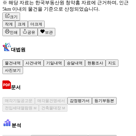
※ 해당 자료는 한국부동산원 청약홈 자료에 근거하며, 인근
5km 이내의 물건을 기준으로 산정되었습니다.
크기
작게
크게
더크게
인쇄
공유
보관
대법원
물건내역
사건내역
기일내역
송달내역
현황조사
지도
사진보기
문서
매각기일공고문
매각물건명세서
감정평가서
등기부등본
전입세대열람원
건축물대장
M
M
분석