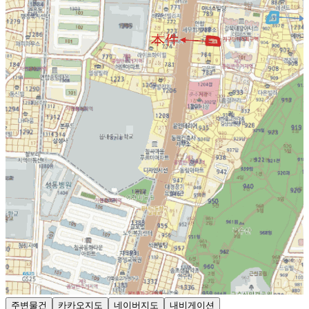
주변물건
카카오지도
네이버지도
내비게이션