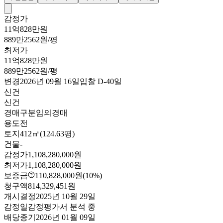
감정가
11억828만원
889만2562원/평
최저가
11억828만원
889만2562원/평
변경
2026년 09월 16일
입찰
D-40
일
신건
신건
경매구분
임의경매
용도
전
토지
412㎡(124.63평)
건물
-
감정가
1,108,280,000원
최저가
1,108,280,000원
보증금
110,828,000원
(10%)
청구액
814,329,451원
개시결정
2025년 10월 29일
감정일
감정평가서 분석 중
배당종기
2026년 01월 09일