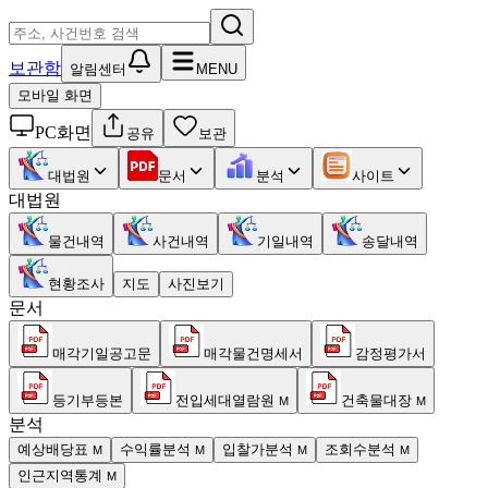
보관함
알림센터
MENU
모바일 화면
PC화면
공유
보관
대법원
문서
분석
사이트
대법원
물건내역
사건내역
기일내역
송달내역
현황조사
지도
사진보기
문서
매각기일공고문
매각물건명세서
감정평가서
등기부등본
전입세대열람원
건축물대장
M
M
분석
예상배당표
수익률분석
입찰가분석
조회수분석
M
M
M
M
인근지역통계
M