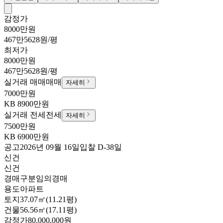
감정가
8000만원
467만5628원/평
최저가
8000만원
467만5628원/평
실거래 매매
매매
자세히
7000만원
KB
8900만원
실거래 전세
전세
자세히
7500만원
KB
6900만원
공고
2026년 09월 16일
입찰
D-38
일
신건
신건
경매구분
임의경매
용도
아파트
토지
37.07㎡(11.21평)
건물
56.56㎡(17.11평)
감정가
80,000,000원