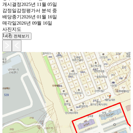
개시결정
2025년 11월 05일
감정일
감정평가서 분석 중
배당종기
2026년 01월 16일
매각일
2026년 09월 16일
사진
지도
1
/
7
사진 전체보기