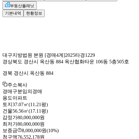
부동산플래닛
기본내역
현황정보
대구지방법원 본원
[경매4계]
2025타경1229
경상북도 경산시 옥산동 884 옥산협화타운 106동 5층505호
경북 경산시 옥산동 884
주소복사
경매구분
임의경매
용도
아파트
토지
37.07㎡(11.21평)
건물
56.56㎡(17.11평)
감정가
80,000,000원
최저가
80,000,000원
보증금
8,000,000원
(10%)
청구액
76,552,178원