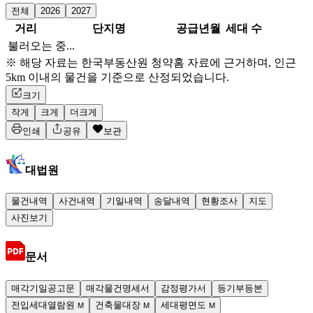
전체
2026
2027
거리
단지명
공급년월
세대 수
불러오는 중...
※ 해당 자료는 한국부동산원 청약홈 자료에 근거하며, 인근
5km 이내의 물건을 기준으로 산정되었습니다.
크기
작게
크게
더크게
인쇄
공유
보관
대법원
물건내역
사건내역
기일내역
송달내역
현황조사
지도
사진보기
문서
매각기일공고문
매각물건명세서
감정평가서
등기부등본
전입세대열람원
건축물대장
세대평면도
M
M
M