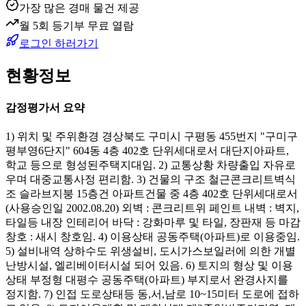
가장 많은 경매 물건 제공
월 5회 등기부 무료 열람
로그인 하러가기
현황정보
감정평가서 요약
1) 위치 및 주위환경 경상북도 구미시 구평동 455번지 "구미구
평부영6단지" 604동 4층 402호 단위세대로서 대단지아파트,
학교 등으로 형성된주택지대임. 2) 교통상황 차량출입 자유로
우며 대중교통사정 편리함. 3) 건물의 구조 철근콘크리트벽식
조 슬라브지붕 15층건 아파트건물 중 4층 402호 단위세대로서
(사용승인일 2002.08.20) 외벽 : 콘크리트위 페인트 내벽 : 벽지,
타일등 내장 인테리어 바닥 : 강화마루 및 타일, 장판재 등 마감
창호 : 새시 창호임. 4) 이용상태 공동주택(아파트)로 이용중임.
5) 설비내역 상하수도 위생설비, 도시가스보일러에 의한 개별
난방시설, 엘리베이터시설 되어 있음. 6) 토지의 형상 및 이용
상태 부정형 대평수 공동주택(아파트) 부지로서 완경사지를
정지함. 7) 인접 도로상태등 동,서,남로 10~15미터 도로에 접하