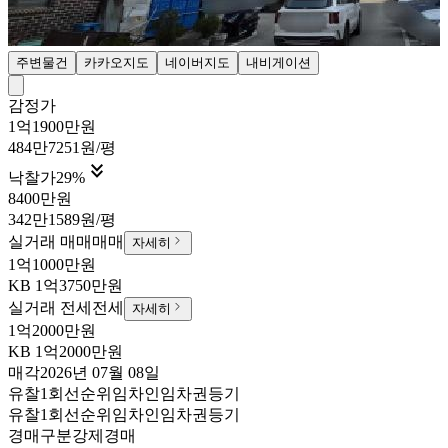
주변물건
카카오지도
네이버지도
내비게이션
감정가
1억1900만원
484만7251원/평

낙찰가
29
%
8400만원
342만1589원/평
실거래 매매
매매
자세히
1억1000만원
KB
1억3750만원
실거래 전세
전세
자세히
1억2000만원
KB
1억2000만원
매각
2026년 07월 08일
유찰1회
선순위임차인
임차권등기
유찰1회
선순위임차인
임차권등기
경매구분
강제경매