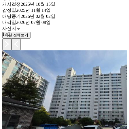
개시결정
2025년 10월 15일
감정일
2025년 11월 14일
배당종기
2026년 02월 02일
매각일
2026년 07월 08일
사진
지도
1
/
3
사진 전체보기