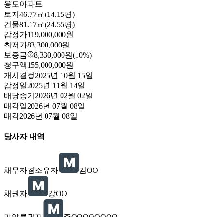
용도
아파트
토지
46.77㎡(14.15평)
건물
81.17㎡(24.55평)
감정가
119,000,000원
최저가
83,300,000원
보증금
8,330,000원
(10%)
청구액
155,000,000원
개시결정
2025년 10월 15일
감정일
2025년 11월 14일
배당종기
2026년 02월 02일
매각일
2026년 07월 08일
매각
2026년 07월 08일
당사자 내역
채무자겸소유자
김OO
채권자
강OO
가압류권자
주OOOOOOOO