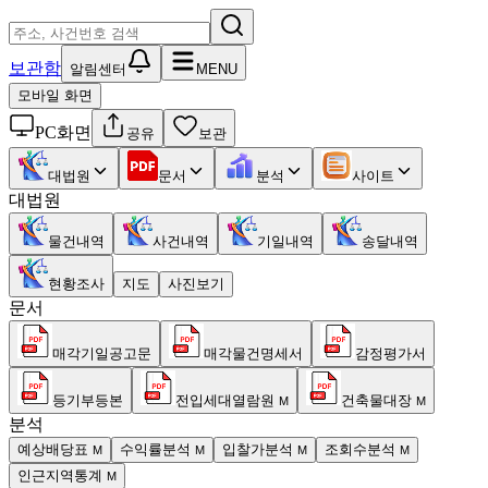
보관함
알림센터
MENU
모바일 화면
PC화면
공유
보관
대법원
문서
분석
사이트
대법원
물건내역
사건내역
기일내역
송달내역
현황조사
지도
사진보기
문서
매각기일공고문
매각물건명세서
감정평가서
등기부등본
전입세대열람원
건축물대장
M
M
분석
예상배당표
수익률분석
입찰가분석
조회수분석
M
M
M
M
인근지역통계
M