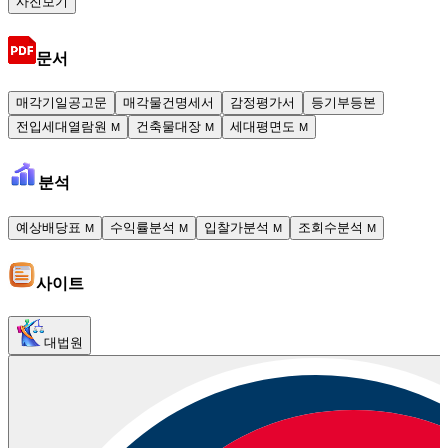
사진보기
문서
매각기일공고문
매각물건명세서
감정평가서
등기부등본
전입세대열람원
건축물대장
세대평면도
M
M
M
분석
예상배당표
수익률분석
입찰가분석
조회수분석
M
M
M
M
사이트
대법원