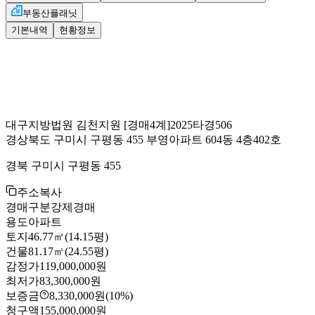
부동산플래닛
기본내역
현황정보
대구지방법원 김천지원
[경매4계]
2025타경506
경상북도 구미시 구평동 455 부영아파트 604동 4층402호
경북 구미시 구평동 455
주소복사
경매구분
강제경매
용도
아파트
토지
46.77㎡(14.15평)
건물
81.17㎡(24.55평)
감정가
119,000,000원
최저가
83,300,000원
보증금
8,330,000원
(10%)
청구액
155,000,000원