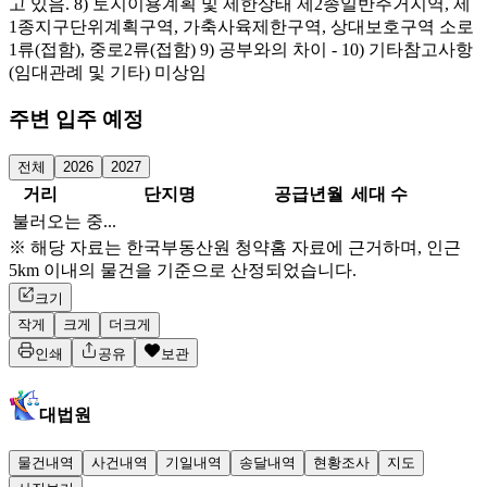
고 있음. 8) 토지이용계획 및 제한상태 제2종일반주거지역, 제
1종지구단위계획구역, 가축사육제한구역, 상대보호구역 소로
1류(접함), 중로2류(접함) 9) 공부와의 차이 - 10) 기타참고사항
(임대관례 및 기타) 미상임
주변 입주 예정
전체
2026
2027
거리
단지명
공급년월
세대 수
불러오는 중...
※ 해당 자료는 한국부동산원 청약홈 자료에 근거하며, 인근
5km 이내의 물건을 기준으로 산정되었습니다.
크기
작게
크게
더크게
인쇄
공유
보관
대법원
물건내역
사건내역
기일내역
송달내역
현황조사
지도