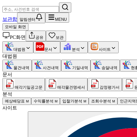
보관함
알림센터
MENU
모바일 화면
PC화면
공유
보관
대법원
문서
분석
사이트
대법원
물건내역
사건내역
기일내역
송달내역
현
문서
매각기일공고문
매각물건명세서
감정평가서
분석
예상배당표
수익률분석
입찰가분석
조회수분석
인근지역
M
M
M
M
사이트