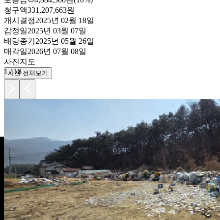
청구액
331,207,663원
개시결정
2025년 02월 18일
감정일
2025년 03월 07일
배당종기
2025년 05월 26일
매각일
2026년 07월 08일
사진
지도
1
/
18
사진 전체보기