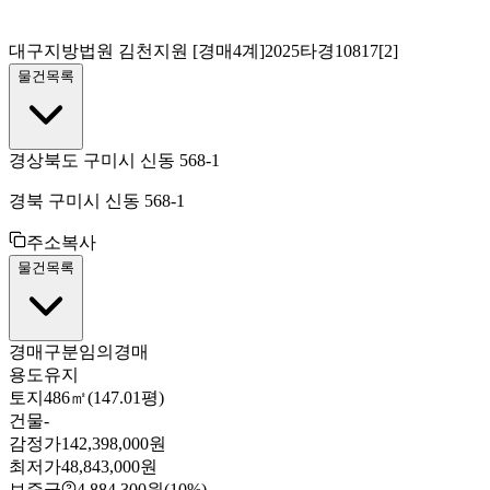
대구지방법원 김천지원
[경매4계]
2025타경10817[2]
물건목록
경상북도 구미시 신동 568-1
경북 구미시 신동 568-1
주소복사
물건목록
경매구분
임의경매
용도
유지
토지
486㎡(147.01평)
건물
-
감정가
142,398,000원
최저가
48,843,000원
보증금
4,884,300원
(10%)