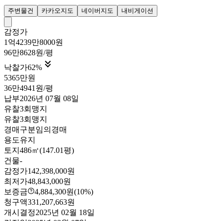
주변물건
카카오지도
네이버지도
내비게이션
감정가
1억4239만8000원
96만8628원/평

낙찰가
62
%
5365만원
36만4941원/평
납부
2026년 07월 08일
유찰3회
맹지
유찰3회
맹지
경매구분
임의경매
용도
유지
토지
486㎡(147.01평)
건물
-
감정가
142,398,000원
최저가
48,843,000원
보증금
4,884,300원
(10%)
청구액
331,207,663원
개시결정
2025년 02월 18일