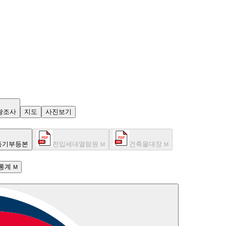
황조사
지도
사진보기
등기부등본
전입세대열람원
건축물대장
M
M
통계
M