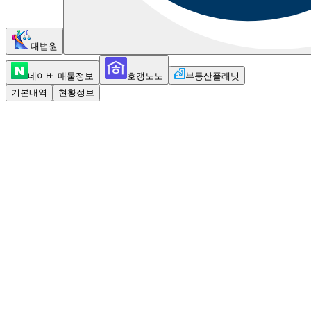
대법원
네이버 매물정보
호갱노노
부동산플래닛
기본내역
현황정보