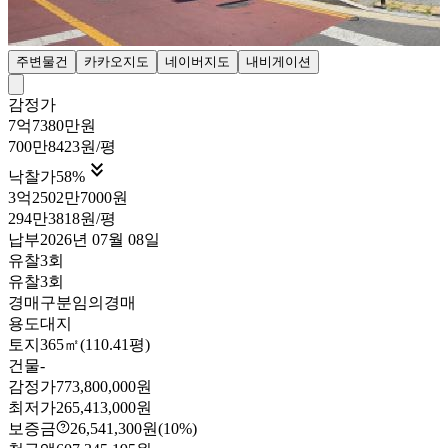
주변물건
카카오지도
네이버지도
내비게이션
감정가
7억7380만원
700만8423원/평

낙찰가
58
%
3억2502만7000원
294만3818원/평
납부
2026년 07월 08일
유찰3회
유찰3회
경매구분
임의경매
용도
대지
토지
365㎡(110.41평)
건물
-
감정가
773,800,000원
최저가
265,413,000원
보증금
26,541,300원
(10%)