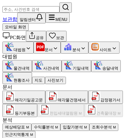
보관함
알림센터
MENU
모바일 화면
PC화면
공유
보관
대법원
문서
분석
사이트
대법원
물건내역
사건내역
기일내역
송달내역
현황조사
지도
사진보기
문서
매각기일공고문
매각물건명세서
감정평가서
등기부등본
전입세대열람원
건축물대장
M
M
분석
예상배당표
수익률분석
입찰가분석
조회수분석
M
M
M
M
인근지역통계
M