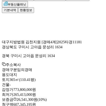
부동산플래닛
기본내역
현황정보
대구지방법원 김천지원
[경매4계]
2025타경11181
경상북도 구미시 고아읍 문성리 1634
경북 구미시 고아읍 문성리 1634
주소복사
경매구분
임의경매
용도
대지
토지
365㎡(110.41평)
건물
-
감정가
773,800,000원
최저가
265,413,000원
보증금
26,541,300원
(10%)
청구액
607,345,195원