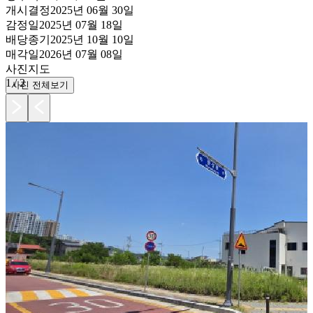
개시결정
2025년 06월 30일
감정일
2025년 07월 18일
배당종기
2025년 10월 10일
매각일
2026년 07월 08일
사진
지도
1
/
2
사진 전체보기