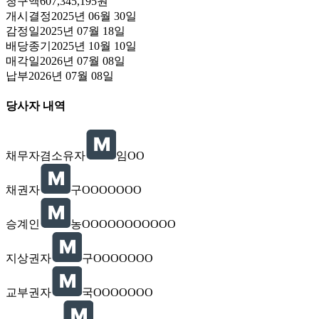
청구액
607,345,195원
개시결정
2025년 06월 30일
감정일
2025년 07월 18일
배당종기
2025년 10월 10일
매각일
2026년 07월 08일
납부
2026년 07월 08일
당사자 내역
채무자겸소유자
임OO
채권자
구OOOOOOO
승계인
농OOOOOOOOOOO
지상권자
구OOOOOOO
교부권자
국OOOOOOO