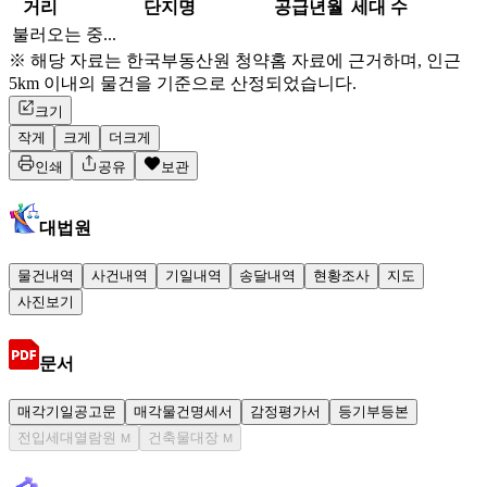
거리
단지명
공급년월
세대 수
불러오는 중...
※ 해당 자료는 한국부동산원 청약홈 자료에 근거하며, 인근
5km 이내의 물건을 기준으로 산정되었습니다.
크기
작게
크게
더크게
인쇄
공유
보관
대법원
물건내역
사건내역
기일내역
송달내역
현황조사
지도
사진보기
문서
매각기일공고문
매각물건명세서
감정평가서
등기부등본
전입세대열람원
건축물대장
M
M