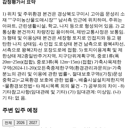
감정평가서 요약
1) 위치 및 주위환경 본건은 경상북도구미시 고아읍 문성리 소
재 ""구미농산물도매시장"" 남서측 인근에 위치하며, 주위는
아파트, 근린생활시설, 학교, 나지 등으로 형성되어 있음. 2) 교
통상황 본건까지 차량진입 용이하며, 제반교통사정은 보통임.
3) 형태 및 이용상태 본건은 세장형 토지로 인접지와 등고 평
탄한 나지 상태임. 4) 인접 도로상태 본건 남측으로 왕복4차선,
서측으로 왕복2차선 포장도로에 접함. 5) 토지이용계획 및 제
한상태 제2종일반주거지역, 지구단위계획구역, 중로1류(폭
20m~25m)(접합), 중로3류(폭 12m~15m) (접합) 가축사육제한
구역(2024-11-20)(모든축종제한구역(환경관리과문의))<가축
분뇨의 관리 및 이용에 관한 법률>, 절대보호구역((가칭)문성
중학교)<교육환경 보호에 관한 법률>, 배출시설설치제한지역
<물환경보전법> 6) 제시목록 외의 물건 - 7) 공부와의 차이 - 8)
기타참고사항(임대관례 및 기타) (가) 임대관계: 미상임. (나)
기 타: 없 음.
주변 입주 예정
전체
2026
2027