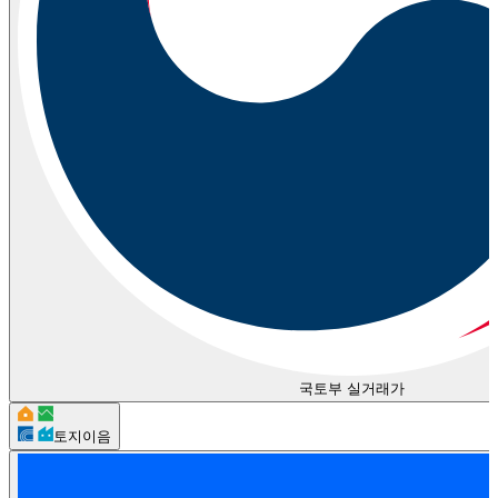
국토부 실거래가
토지이음