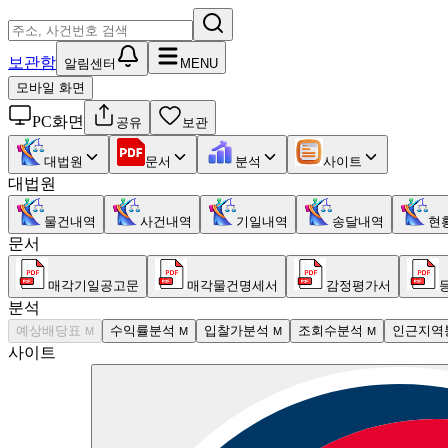
보관함
알림센터
MENU
모바일 화면
PC화면
공유
보관
대법원
문서
분석
사이트
대법원
물건내역
사건내역
기일내역
송달내역
현
문서
매각기일공고문
매각물건명세서
감정평가서
분석
예상배당표
수익률분석
입찰가분석
조회수분석
인근지역
M
M
M
M
사이트