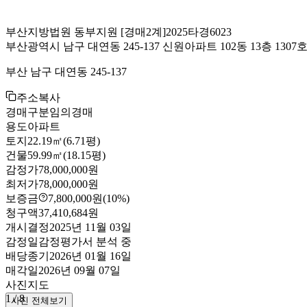
부산지방법원 동부지원
[경매2계]
2025타경6023
부산광역시 남구 대연동 245-137 신원아파트 102동 13층 1307
부산 남구 대연동 245-137
주소복사
경매구분
임의경매
용도
아파트
토지
22.19㎡(6.71평)
건물
59.99㎡(18.15평)
감정가
78,000,000원
최저가
78,000,000원
보증금
7,800,000원
(10%)
청구액
37,410,684원
개시결정
2025년 11월 03일
감정일
감정평가서 분석 중
배당종기
2026년 01월 16일
매각일
2026년 09월 07일
사진
지도
1
/
8
사진 전체보기