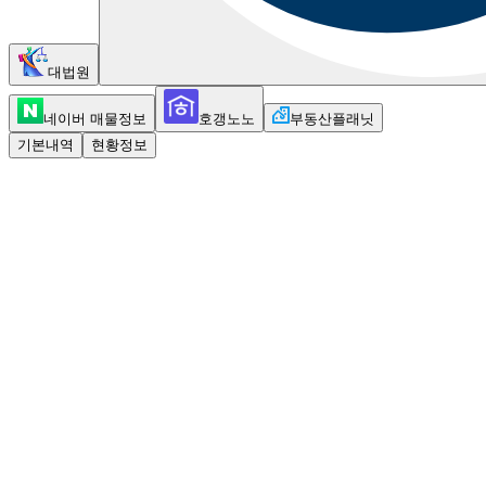
대법원
네이버 매물정보
호갱노노
부동산플래닛
기본내역
현황정보