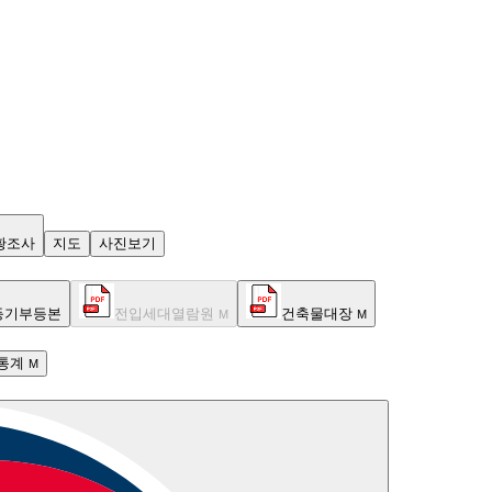
황조사
지도
사진보기
등기부등본
전입세대열람원
건축물대장
M
M
통계
M