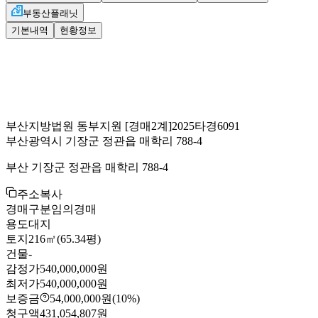
부동산플래닛
기본내역
현황정보
부산지방법원 동부지원
[경매2계]
2025타경6091
부산광역시 기장군 정관읍 매학리 788-4
부산 기장군 정관읍 매학리 788-4
주소복사
경매구분
임의경매
용도
대지
토지
216㎡(65.34평)
건물
-
감정가
540,000,000원
최저가
540,000,000원
보증금
54,000,000원
(10%)
청구액
431,054,807원