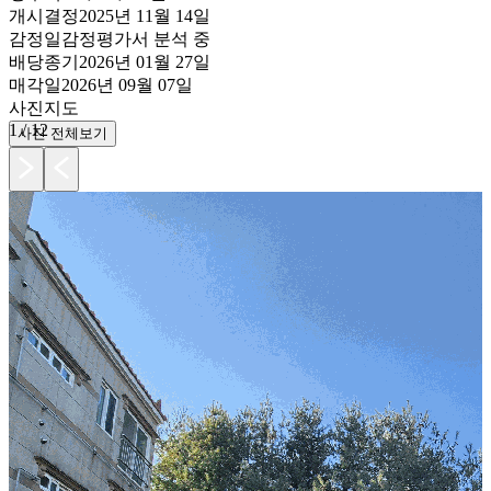
개시결정
2025년 11월 14일
감정일
감정평가서 분석 중
배당종기
2026년 01월 27일
매각일
2026년 09월 07일
사진
지도
1
/
12
사진 전체보기