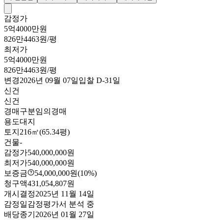
감정가
5억4000만원
826만4463원/평
최저가
5억4000만원
826만4463원/평
변경
2026년 09월 07일
입찰
D-31
일
신건
신건
경매구분
임의경매
용도
대지
토지
216㎡(65.34평)
건물
-
감정가
540,000,000원
최저가
540,000,000원
보증금
54,000,000원
(10%)
청구액
431,054,807원
개시결정
2025년 11월 14일
감정일
감정평가서 분석 중
배당종기
2026년 01월 27일