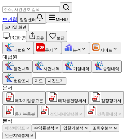
보관함
알림센터
MENU
모바일 화면
PC화면
공유
보관
대법원
문서
분석
사이트
대법원
물건내역
사건내역
기일내역
송달내역
현황조사
지도
사진보기
문서
매각기일공고문
매각물건명세서
감정평가서
등기부등본
전입세대열람원
건축물대장
M
M
분석
예상배당표
수익률분석
입찰가분석
조회수분석
M
M
M
M
인근지역통계
M