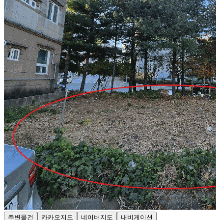
주변물건
카카오지도
네이버지도
내비게이션