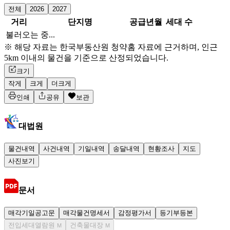
전체
2026
2027
거리
단지명
공급년월
세대 수
불러오는 중...
※ 해당 자료는 한국부동산원 청약홈 자료에 근거하며, 인근
5km 이내의 물건을 기준으로 산정되었습니다.
크기
작게
크게
더크게
인쇄
공유
보관
대법원
물건내역
사건내역
기일내역
송달내역
현황조사
지도
사진보기
문서
매각기일공고문
매각물건명세서
감정평가서
등기부등본
전입세대열람원
건축물대장
M
M