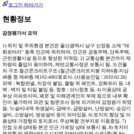
로그인 하러가기
현황정보
감정평가서 요약
1) 위치 및 주위환경 본건은 울산광역시 남구 신정동 소재 "태
화로터리" 동측 인근에 위치하며, 인근은 공동주택, 단독주택,
근린생활시설 등으로 형성된 지역임. 2) 교통상황 본건까지 제
차량의 출입이 용이하며, 제반교통사정은 보통시 됨. 3) 건물
의 구조 철근콘크리트구조 (철근)콘크리트지붕 지하6층/지상
48층 중 제40층 제102-4002호로서. (사용승인일 : 2010.02.26)
외벽 : 복합판넬, 치장석 붙임, 몰탈 위 페인트, 강화유리 등. 내
벽 : 벽지 및 타일 붙임 등. 창호 : 샷시창호 등. 4) 이용상태 공
부상 아파트이며, 폐문 및 이해관계인의 부재 등으로 내부 확
인이 불가하여 외관 및 탐문조사 등에 의거하여 감정평가 하였
음. 5) 설비내역 위생설비, 급배수, 급탕설비, 난방설비, 승강기
설비, 소방설비, 방송설비 등이 되어있음. 6) 토지의 형상 및 이
용상태 가장형의 토지로서, 주상복합 건부지로 이용중임. 7)
인접 도로상태등 본건 인근 가로망 상태 보통시 됨. 8) 토지이
용계획 및 제한상태 도시지역,일반상업지역,소로2류(폭 8m-