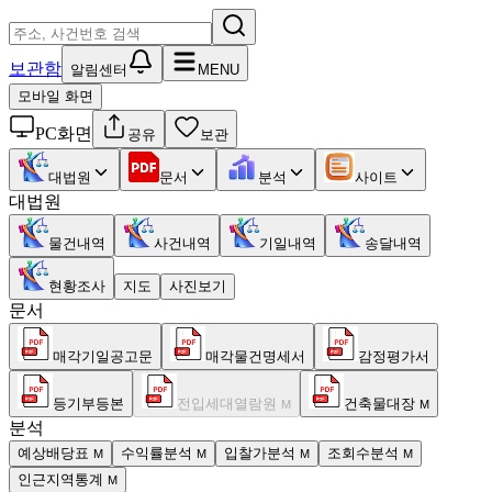
보관함
알림센터
MENU
모바일 화면
PC화면
공유
보관
대법원
문서
분석
사이트
대법원
물건내역
사건내역
기일내역
송달내역
현황조사
지도
사진보기
문서
매각기일공고문
매각물건명세서
감정평가서
등기부등본
전입세대열람원
건축물대장
M
M
분석
예상배당표
수익률분석
입찰가분석
조회수분석
M
M
M
M
인근지역통계
M