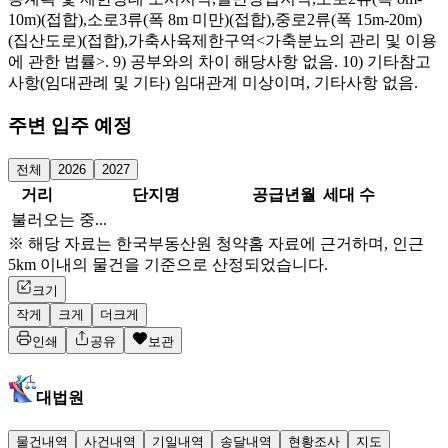
10m)(접합),소로3류(폭 8m 미만)(접합),중로2류(폭 15m-20m)
(집산도로)(접합),가축사육제한구역<가축분뇨의 관리 및 이용
에 관한 법률>. 9) 공부와의 차이 해당사항 없음. 10) 기타참고
사항(임대관례 및 기타) 임대관계 미상이며, 기타사항 없음.
주변 입주 예정
전체
2026
2027
거리
단지명
공급년월
세대 수
불러오는 중...
※ 해당 자료는 한국부동산원 청약홈 자료에 근거하며, 인근
5km 이내의 물건을 기준으로 산정되었습니다.
크기
작게
크게
더크게
인쇄
공유
보관
대법원
물건내역
사건내역
기일내역
송달내역
현황조사
지도