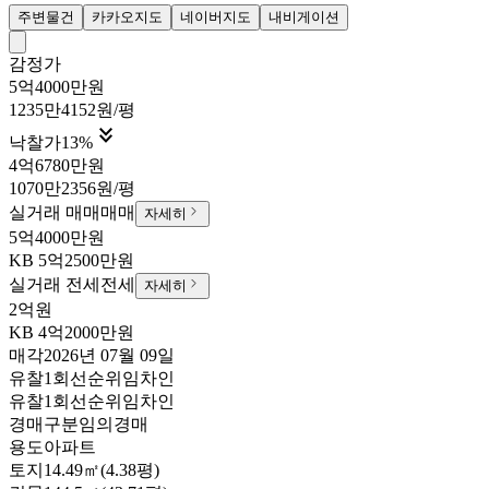
주변물건
카카오지도
네이버지도
내비게이션
감정가
5억4000만원
1235만4152원/평

낙찰가
13
%
4억6780만원
1070만2356원/평
실거래 매매
매매
자세히
5억4000만원
KB
5억2500만원
실거래 전세
전세
자세히
2억원
KB
4억2000만원
매각
2026년 07월 09일
유찰1회
선순위임차인
유찰1회
선순위임차인
경매구분
임의경매
용도
아파트
토지
14.49㎡(4.38평)