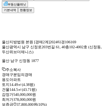
부동산플래닛
기본내역
현황정보
울산지방법원 본원
[경매2계]
2024타경106169
울산광역시 남구 신정로203번길 61, 40층102-4002호
(신정동,
두산위브더제니스)
울산 남구 신정동 1877
주소복사
경매구분
임의경매
용도
아파트
토지
14.49㎡(4.38평)
건물
144.5㎡(43.71평)
감정가
540,000,000원
최저가
378,000,000원
보증금
37,800,000원
(10%)