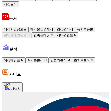
사진보기
문서
매각기일공고문
매각물건명세서
감정평가서
등기부등본
전입세대열람원
건축물대장
세대평면도
M
M
M
분석
예상배당표
수익률분석
입찰가분석
조회수분석
M
M
M
M
사이트
대법원