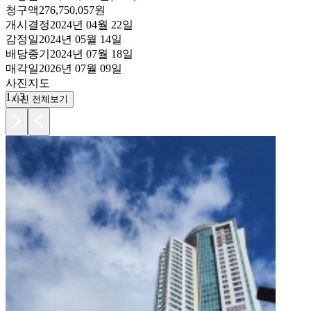
청구액
276,750,057원
개시결정
2024년 04월 22일
감정일
2024년 05월 14일
배당종기
2024년 07월 18일
매각일
2026년 07월 09일
사진
지도
1
/
3
사진 전체보기