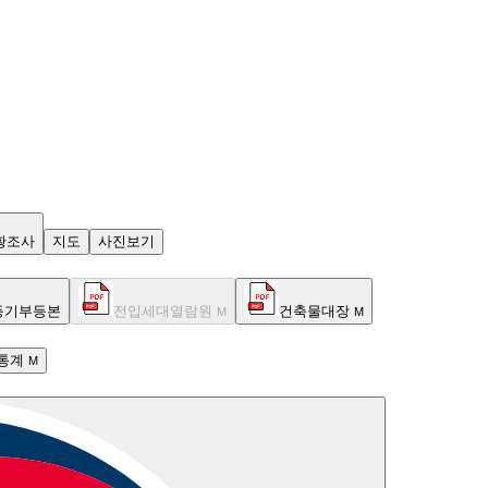
황조사
지도
사진보기
등기부등본
전입세대열람원
건축물대장
M
M
통계
M