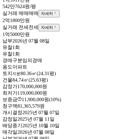
542만7624원/평
실거래 매매
매매
자세히
2억1800만원
실거래 전세
전세
자세히
1억5000만원
납부
2026년 07월 08일
유찰1회
유찰1회
경매구분
임의경매
용도
아파트
토지
80.36㎡(24.31평)
지분
건물
84.74㎡(25.63평)
감정가
170,000,000원
최저가
119,000,000원
보증금
11,900,000원
(10%)
청구액
81,365,579원
개시결정
2025년 07월 07일
감정일
2025년 07월 11일
배당종기
2025년 10월 10일
매각일
2026년 07월 08일
납부
2026년 07월 08일