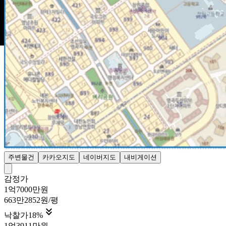
주변물건
카카오지도
네이버지도
내비게이션
감정가
1억7000만원
663만2852원/평

낙찰가
18
%
1억3911만원