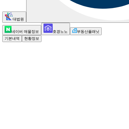
대법원
네이버 매물정보
호갱노노
부동산플래닛
기본내역
현황정보