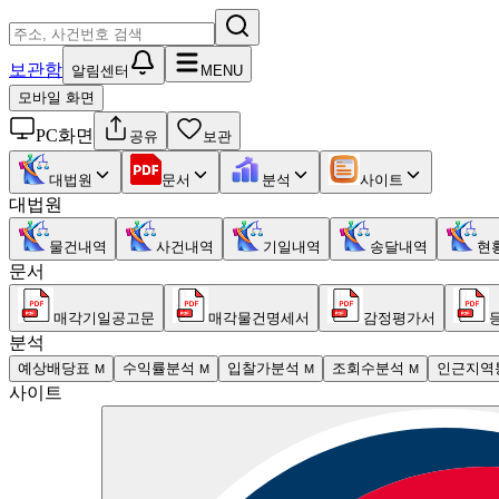
보관함
알림센터
MENU
모바일 화면
PC화면
공유
보관
대법원
문서
분석
사이트
대법원
물건내역
사건내역
기일내역
송달내역
현
문서
매각기일공고문
매각물건명세서
감정평가서
분석
예상배당표
수익률분석
입찰가분석
조회수분석
인근지역
M
M
M
M
사이트