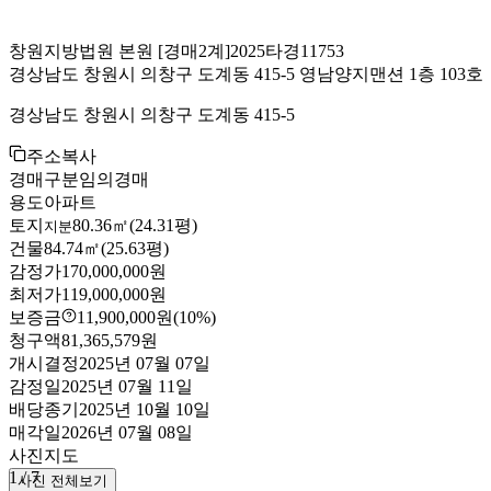
창원지방법원 본원
[경매2계]
2025타경11753
경상남도 창원시 의창구 도계동 415-5 영남양지맨션 1층 103호
경상남도 창원시 의창구 도계동 415-5
주소복사
경매구분
임의경매
용도
아파트
토지
80.36㎡(24.31평)
지분
건물
84.74㎡(25.63평)
감정가
170,000,000원
최저가
119,000,000원
보증금
11,900,000원
(10%)
청구액
81,365,579원
개시결정
2025년 07월 07일
감정일
2025년 07월 11일
배당종기
2025년 10월 10일
매각일
2026년 07월 08일
사진
지도
1
/
7
사진 전체보기