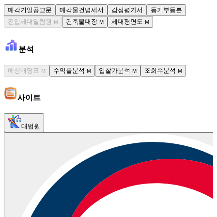
매각기일공고문
매각물건명세서
감정평가서
등기부등본
전입세대열람원
건축물대장
세대평면도
M
M
M
분석
예상배당표
수익률분석
입찰가분석
조회수분석
M
M
M
M
사이트
대법원