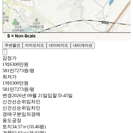
주변물건
카카오지도
네이버지도
내비게이션
감정가
1억6300만원
581만7273원/평
최저가
1억6300만원
581만7273원/평
변경
2026년 09월 21일
입찰
D-45
일
신건
선순위임차인
신건
선순위임차인
경매구분
임의경매
용도
공장
토지
34.57㎡(10.46평)
건물
92.63㎡(28.02평)