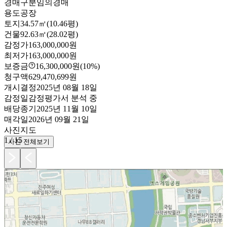
경매구분
임의경매
용도
공장
토지
34.57㎡(10.46평)
건물
92.63㎡(28.02평)
감정가
163,000,000원
최저가
163,000,000원
보증금
16,300,000원
(10%)
청구액
629,470,699원
개시결정
2025년 08월 18일
감정일
감정평가서 분석 중
배당종기
2025년 11월 10일
매각일
2026년 09월 21일
사진
지도
1
/
15
사진 전체보기