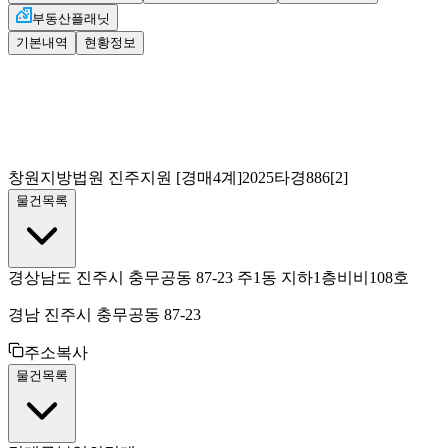
부동산플래닛
기본내역
현황정보
창원지방법원 진주지원
[경매4계]
2025타경886[2]
물건목록
경상남도 진주시 충무공동 87-23 주1동 지하1층비비108호
경남 진주시 충무공동 87-23
주소복사
물건목록