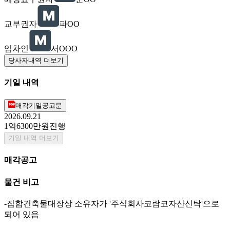
교부권자
파OO
임차인
서OOO
당사자내역 더보기
기일 내역
매각기일공고문
2026.09.21
1억6300만원
진행
기일 내역 더보기
매각공고
물건 비고
-집합건축물대장상 소유자가 '주식회사코람코자산신탁'으로
되어 있음