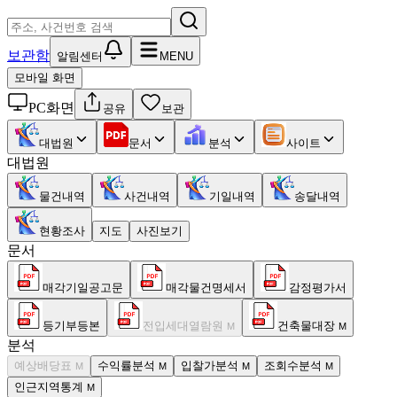
보관함
알림센터
MENU
모바일 화면
PC화면
공유
보관
대법원
문서
분석
사이트
대법원
물건내역
사건내역
기일내역
송달내역
현황조사
지도
사진보기
문서
매각기일공고문
매각물건명세서
감정평가서
등기부등본
전입세대열람원
건축물대장
M
M
분석
예상배당표
수익률분석
입찰가분석
조회수분석
M
M
M
M
인근지역통계
M