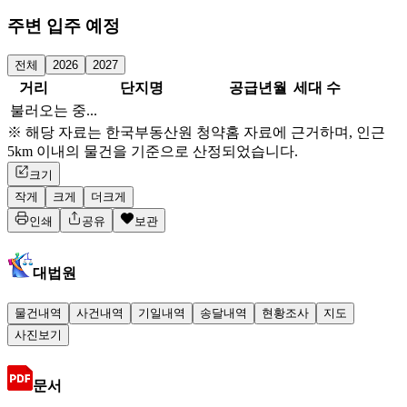
주변 입주 예정
전체
2026
2027
거리
단지명
공급년월
세대 수
불러오는 중...
※ 해당 자료는 한국부동산원 청약홈 자료에 근거하며, 인근
5km 이내의 물건을 기준으로 산정되었습니다.
크기
작게
크게
더크게
인쇄
공유
보관
대법원
물건내역
사건내역
기일내역
송달내역
현황조사
지도
사진보기
문서