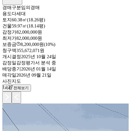
경매구분
임의경매
용도
다세대
토지
60.38㎡(18.26평)
건물
59.97㎡(18.14평)
감정가
82,000,000원
최저가
82,000,000원
보증금
8,200,000원
(10%)
청구액
355,672,071원
개시결정
2025년 10월 24일
감정일
감정평가서 분석 중
배당종기
2026년 01월 14일
매각일
2026년 09월 21일
사진
지도
1
/
27
사진 전체보기