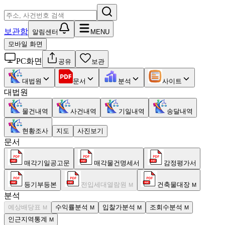
보관함
알림센터
MENU
모바일 화면
PC화면
공유
보관
대법원
문서
분석
사이트
대법원
물건내역
사건내역
기일내역
송달내역
현황조사
지도
사진보기
문서
매각기일공고문
매각물건명세서
감정평가서
등기부등본
전입세대열람원
건축물대장
M
M
분석
예상배당표
수익률분석
입찰가분석
조회수분석
M
M
M
M
인근지역통계
M