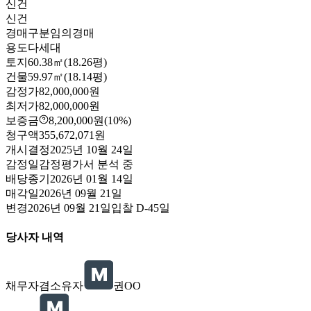
신건
신건
경매구분
임의경매
용도
다세대
토지
60.38㎡(18.26평)
건물
59.97㎡(18.14평)
감정가
82,000,000원
최저가
82,000,000원
보증금
8,200,000원
(10%)
청구액
355,672,071원
개시결정
2025년 10월 24일
감정일
감정평가서 분석 중
배당종기
2026년 01월 14일
매각일
2026년 09월 21일
변경
2026년 09월 21일
입찰
D-45
일
당사자 내역
채무자겸소유자
권OO