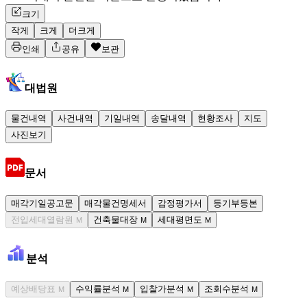
크기
작게
크게
더크게
인쇄
공유
보관
대법원
물건내역
사건내역
기일내역
송달내역
현황조사
지도
사진보기
문서
매각기일공고문
매각물건명세서
감정평가서
등기부등본
전입세대열람원
건축물대장
세대평면도
M
M
M
분석
예상배당표
수익률분석
입찰가분석
조회수분석
M
M
M
M