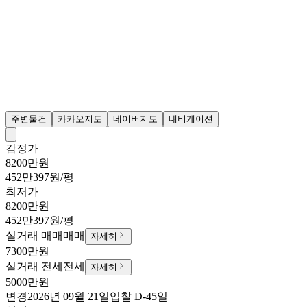
주변물건
카카오지도
네이버지도
내비게이션
감정가
8200만원
452만397원/평
최저가
8200만원
452만397원/평
실거래 매매
매매
자세히
7300만원
실거래 전세
전세
자세히
5000만원
변경
2026년 09월 21일
입찰
D-45
일