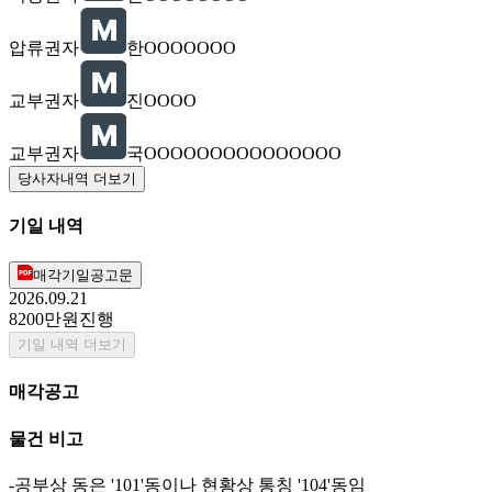
압류권자
한OOOOOOO
교부권자
진OOOO
교부권자
국OOOOOOOOOOOOOOO
당사자내역 더보기
기일 내역
매각기일공고문
2026.09.21
8200만원
진행
기일 내역 더보기
매각공고
물건 비고
-공부상 동은 '101'동이나 현황상 통칭 '104'동임