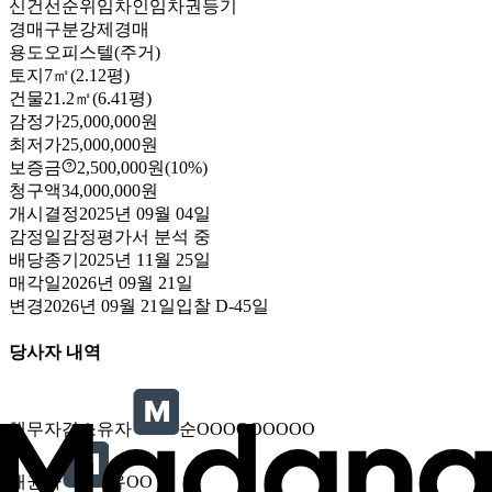
신건
선순위임차인
임차권등기
경매구분
강제경매
용도
오피스텔(주거)
토지
7㎡(2.12평)
건물
21.2㎡(6.41평)
감정가
25,000,000원
최저가
25,000,000원
보증금
2,500,000원
(10%)
청구액
34,000,000원
개시결정
2025년 09월 04일
감정일
감정평가서 분석 중
배당종기
2025년 11월 25일
매각일
2026년 09월 21일
변경
2026년 09월 21일
입찰
D-45
일
당사자 내역
채무자겸소유자
순OOOOOOOOO
채권자
유OO