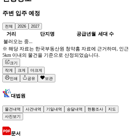
주변 입주 예정
전체
2026
2027
거리
단지명
공급년월
세대 수
불러오는 중...
※ 해당 자료는 한국부동산원 청약홈 자료에 근거하며, 인근
5km 이내의 물건을 기준으로 산정되었습니다.
크기
작게
크게
더크게
인쇄
공유
보관
대법원
물건내역
사건내역
기일내역
송달내역
현황조사
지도
사진보기
문서