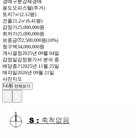
경매구분
강제경매
용도
오피스텔(주거)
토지
7㎡(2.12평)
건물
21.2㎡(6.41평)
감정가
25,000,000원
최저가
25,000,000원
보증금
2,500,000원
(10%)
청구액
34,000,000원
개시결정
2025년 09월 04일
감정일
감정평가서 분석 중
배당종기
2025년 11월 25일
매각일
2026년 09월 21일
사진
지도
1
/
11
사진 전체보기