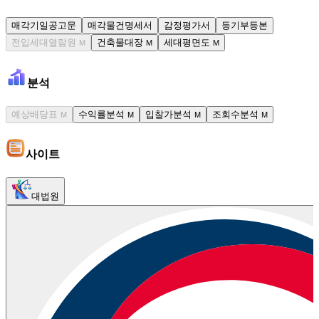
매각기일공고문
매각물건명세서
감정평가서
등기부등본
전입세대열람원
건축물대장
세대평면도
M
M
M
분석
예상배당표
수익률분석
입찰가분석
조회수분석
M
M
M
M
사이트
대법원