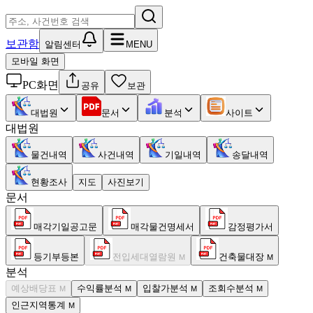
보관함
알림센터
MENU
모바일 화면
PC화면
공유
보관
대법원
문서
분석
사이트
대법원
물건내역
사건내역
기일내역
송달내역
현황조사
지도
사진보기
문서
매각기일공고문
매각물건명세서
감정평가서
등기부등본
전입세대열람원
건축물대장
M
M
분석
예상배당표
수익률분석
입찰가분석
조회수분석
M
M
M
M
인근지역통계
M