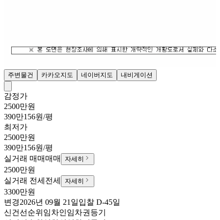
주변물건
카카오지도
네이버지도
내비게이션
감정가
2500만원
390만156원/평
최저가
2500만원
390만156원/평
실거래 매매
매매
자세히
2500만원
실거래 전세
전세
자세히
3300만원
변경
2026년 09월 21일
입찰
D-45
일
신건
선순위임차인
임차권등기