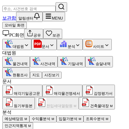
보관함
알림센터
MENU
모바일 화면
PC화면
공유
보관
대법원
문서
분석
사이트
대법원
물건내역
사건내역
기일내역
송달내역
현황조사
지도
사진보기
문서
매각기일공고문
매각물건명세서
감정평가서
등기부등본
전입세대열람원
건축물대장
M
M
분석
예상배당표
수익률분석
입찰가분석
조회수분석
M
M
M
M
인근지역통계
M