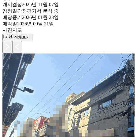
개시결정
2025년 11월 07일
감정일
감정평가서 분석 중
배당종기
2026년 01월 28일
매각일
2026년 09월 21일
사진
지도
1
/
16
사진 전체보기