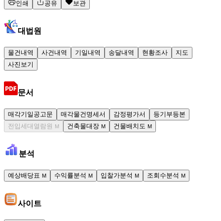
인쇄
공유
보관
대법원
물건내역
사건내역
기일내역
송달내역
현황조사
지도
사진보기
문서
매각기일공고문
매각물건명세서
감정평가서
등기부등본
전입세대열람원
건축물대장
건물배치도
M
M
M
분석
예상배당표
수익률분석
입찰가분석
조회수분석
M
M
M
M
사이트