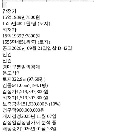
감정가
15억1939만7800원
1555만4851원/평 (토지)
최저가
15억1939만7800원
1555만4851원/평 (토지)
공고
2026년 09월 21일
입찰
D-42
일
신건
신건
경매구분
임의경매
용도
상가
토지
322.9㎡(97.68평)
건물
641.65㎡(194.1평)
감정가
1,519,397,800원
최저가
1,519,397,800원
보증금
151,939,800원
(10%)
청구액
960,000,000원
개시결정
2025년 11월 07일
감정일
감정평가서 분석 중
배당종기
2026년 01월 28일