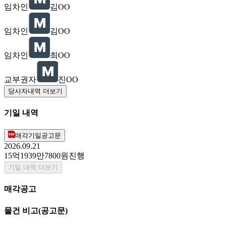
임차인
김OO
임차인
김OO
임차인
최OO
교부권자
진OO
당사자내역 더보기
기일 내역
매각기일공고문
2026.09.21
15억1939만7800원
진행
기일 내역 더보기
매각공고
물건 비고
(공고문)