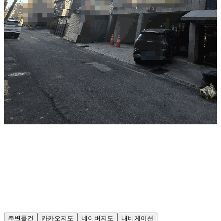
주변물건
카카오지도
네이버지도
내비게이션