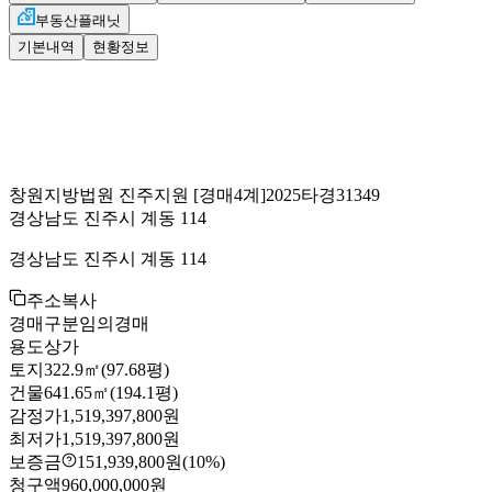
부동산플래닛
기본내역
현황정보
창원지방법원 진주지원
[경매4계]
2025타경31349
경상남도 진주시 계동 114
경상남도 진주시 계동 114
주소복사
경매구분
임의경매
용도
상가
토지
322.9㎡(97.68평)
건물
641.65㎡(194.1평)
감정가
1,519,397,800원
최저가
1,519,397,800원
보증금
151,939,800원
(10%)
청구액
960,000,000원