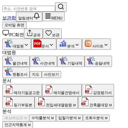
보관함
알림센터
MENU
모바일 화면
PC화면
공유
보관
대법원
문서
분석
사이트
대법원
물건내역
사건내역
기일내역
송달내역
현황조사
지도
사진보기
문서
매각기일공고문
매각물건명세서
감정평가서
등기부등본
전입세대열람원
건축물대장
M
M
분석
예상배당표
수익률분석
입찰가분석
조회수분석
M
M
M
M
인근지역통계
M