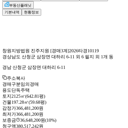
부동산플래닛
기본내역
현황정보
창원지방법원 진주지원
[경매3계]
2026타경10119
경상남도 산청군 삼장면 대하리 6-11 외 6 필지 외 1개 동
경남 산청군 삼장면 대하리 6-11
주소복사
경매구분
임의경매
용도
단독주택
토지
2125㎡(642.81평)
건물
197.28㎡(59.68평)
감정가
366,481,200원
최저가
366,481,200원
보증금
36,648,200원
(10%)
청구액
380,517,242원