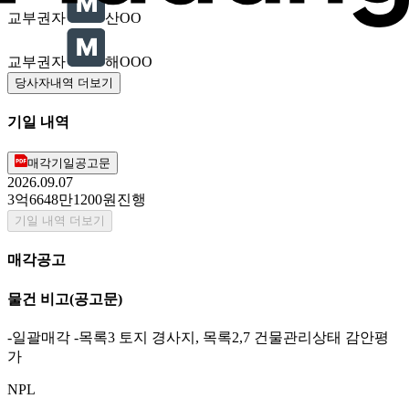
교부권자
산OO
교부권자
해OOO
당사자내역 더보기
기일 내역
매각기일공고문
2026.09.07
3억6648만1200원
진행
기일 내역 더보기
매각공고
물건 비고
(공고문)
-일괄매각 -목록3 토지 경사지, 목록2,7 건물관리상태 감안평
가
NPL