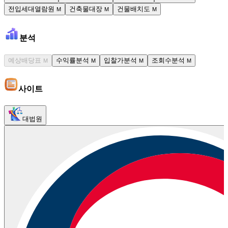
전입세대열람원
건축물대장
건물배치도
M
M
M
분석
예상배당표
수익률분석
입찰가분석
조회수분석
M
M
M
M
사이트
대법원