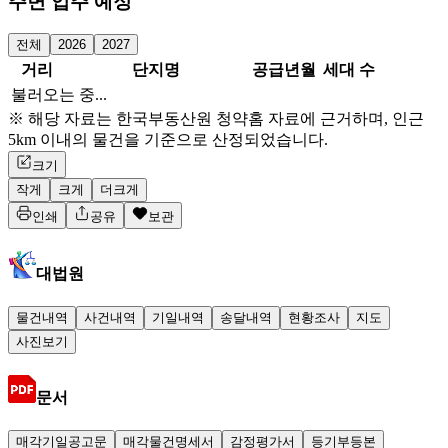
주변 입주 예정
전체
2026
2027
거리
단지명
공급년월
세대 수
불러오는 중...
※ 해당 자료는 한국부동산원 청약홈 자료에 근거하며, 인근
5km 이내의 물건을 기준으로 산정되었습니다.
크기
작게
크게
더크게
인쇄
공유
보관
대법원
물건내역
사건내역
기일내역
송달내역
현황조사
지도
사진보기
문서
매각기일공고문
매각물건명세서
감정평가서
등기부등본