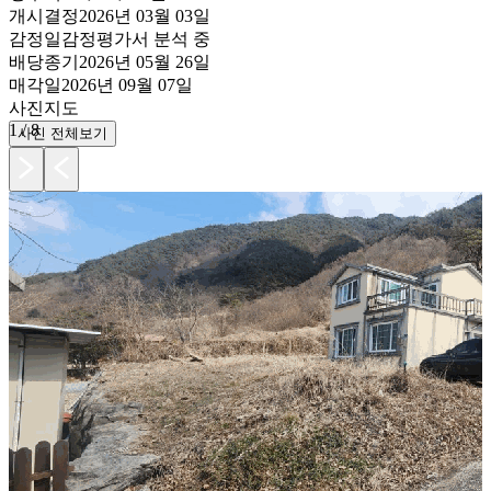
개시결정
2026년 03월 03일
감정일
감정평가서 분석 중
배당종기
2026년 05월 26일
매각일
2026년 09월 07일
사진
지도
1
/
8
사진 전체보기