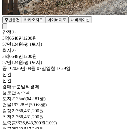
주변물건
카카오지도
네이버지도
내비게이션
감정가
3억6648만1200원
57만124원/평 (토지)
최저가
3억6648만1200원
57만124원/평 (토지)
공고
2026년 09월 07일
입찰
D-29
일
신건
신건
경매구분
임의경매
용도
단독주택
토지
2125㎡(642.81평)
건물
197.28㎡(59.68평)
감정가
366,481,200원
최저가
366,481,200원
보증금
36,648,200원
(10%)
청구액
380,517,242원