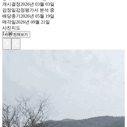
개시결정
2026년 03월 03일
감정일
감정평가서 분석 중
배당종기
2026년 05월 19일
매각일
2026년 09월 21일
사진
지도
1
/
10
사진 전체보기