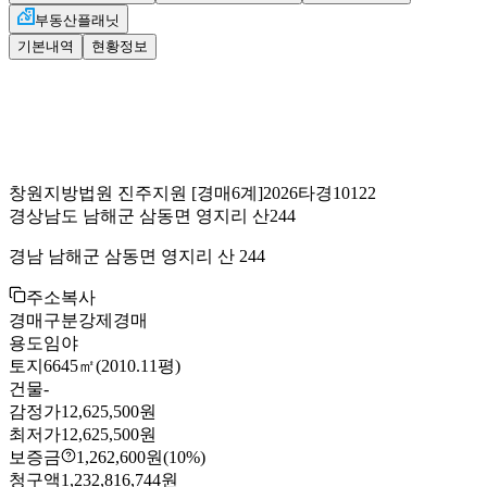
부동산플래닛
기본내역
현황정보
창원지방법원 진주지원
[경매6계]
2026타경10122
경상남도 남해군 삼동면 영지리 산244
경남 남해군 삼동면 영지리 산 244
주소복사
경매구분
강제경매
용도
임야
토지
6645㎡(2010.11평)
건물
-
감정가
12,625,500원
최저가
12,625,500원
보증금
1,262,600원
(10%)
청구액
1,232,816,744원