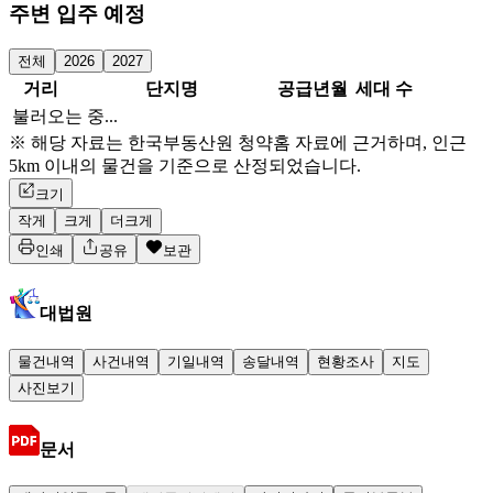
주변 입주 예정
전체
2026
2027
거리
단지명
공급년월
세대 수
불러오는 중...
※ 해당 자료는 한국부동산원 청약홈 자료에 근거하며, 인근
5km 이내의 물건을 기준으로 산정되었습니다.
크기
작게
크게
더크게
인쇄
공유
보관
대법원
물건내역
사건내역
기일내역
송달내역
현황조사
지도
사진보기
문서