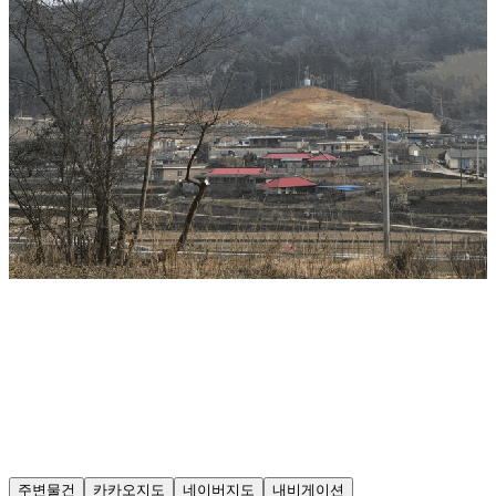
주변물건
카카오지도
네이버지도
내비게이션