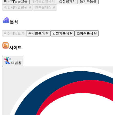
매각기일공고문
매각물건명세서
감정평가서
등기부등본
전입세대열람원
건축물대장
M
M
분석
예상배당표
수익률분석
입찰가분석
조회수분석
M
M
M
M
사이트
대법원