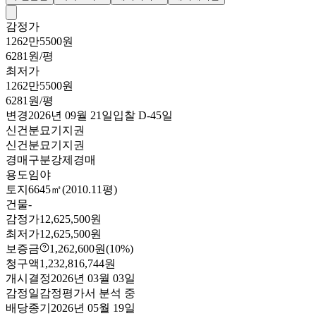
감정가
1262만5500원
6281원/평
최저가
1262만5500원
6281원/평
변경
2026년 09월 21일
입찰
D-45
일
신건
분묘기지권
신건
분묘기지권
경매구분
강제경매
용도
임야
토지
6645㎡(2010.11평)
건물
-
감정가
12,625,500원
최저가
12,625,500원
보증금
1,262,600원
(10%)
청구액
1,232,816,744원
개시결정
2026년 03월 03일
감정일
감정평가서 분석 중
배당종기
2026년 05월 19일