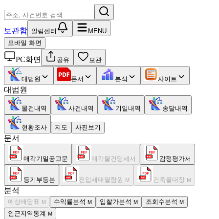
보관함
알림센터
MENU
모바일 화면
PC화면
공유
보관
대법원
문서
분석
사이트
대법원
물건내역
사건내역
기일내역
송달내역
현황조사
지도
사진보기
문서
매각기일공고문
매각물건명세서
감정평가서
등기부등본
전입세대열람원
건축물대장
M
M
분석
예상배당표
수익률분석
입찰가분석
조회수분석
M
M
M
M
인근지역통계
M