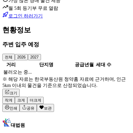
가장 많은 경매 물건 제공
월 5회 등기부 무료 열람
로그인 하러가기
현황정보
주변 입주 예정
전체
2026
2027
거리
단지명
공급년월
세대 수
불러오는 중...
※ 해당 자료는 한국부동산원 청약홈 자료에 근거하며, 인근
5km 이내의 물건을 기준으로 산정되었습니다.
크기
작게
크게
더크게
인쇄
공유
보관
대법원