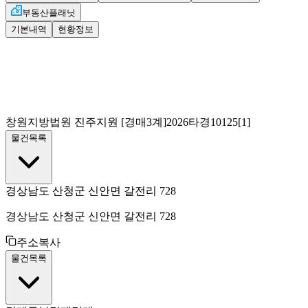
부동산플래닛
기본내역
현황정보
창원지방법원 진주지원
[경매3계]
2026타경10125[1]
물건목록
경상남도 산청군 신안면 갈전리 728
경상남도 산청군 신안면 갈전리 728
주소복사
물건목록