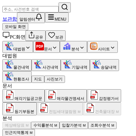
보관함
알림센터
MENU
모바일 화면
PC화면
공유
보관
대법원
문서
분석
사이트
대법원
물건내역
사건내역
기일내역
송달내역
현황조사
지도
사진보기
문서
매각기일공고문
매각물건명세서
감정평가서
등기부등본
전입세대열람원
건축물대장
M
M
분석
예상배당표
수익률분석
입찰가분석
조회수분석
M
M
M
M
인근지역통계
M