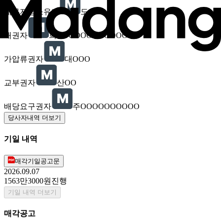
채무자겸소유자
도OO
채권자
희OOOOOOOOOOOOO
가압류권자
대OOO
교부권자
산OO
배당요구권자
주OOOOOOOOOO
당사자내역 더보기
기일 내역
매각기일공고문
2026.09.07
1563만3000원
진행
기일 내역 더보기
매각공고