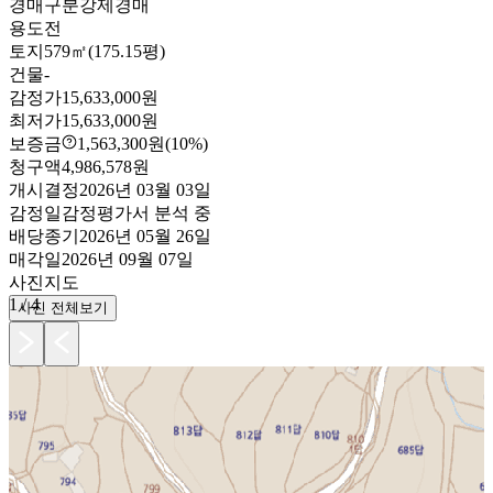
경매구분
강제경매
용도
전
토지
579㎡(175.15평)
건물
-
감정가
15,633,000원
최저가
15,633,000원
보증금
1,563,300원
(10%)
청구액
4,986,578원
개시결정
2026년 03월 03일
감정일
감정평가서 분석 중
배당종기
2026년 05월 26일
매각일
2026년 09월 07일
사진
지도
1
/
4
사진 전체보기