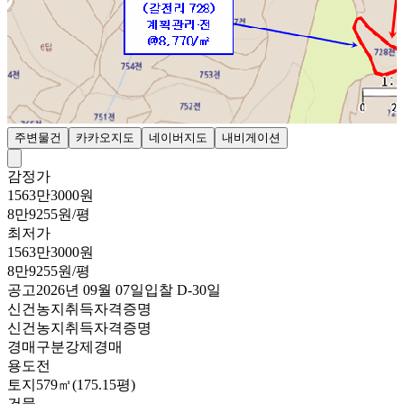
주변물건
카카오지도
네이버지도
내비게이션
감정가
1563만3000원
8만9255원/평
최저가
1563만3000원
8만9255원/평
공고
2026년 09월 07일
입찰
D-30
일
신건
농지취득자격증명
신건
농지취득자격증명
경매구분
강제경매
용도
전
토지
579㎡(175.15평)
건물
-