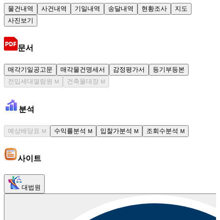
물건내역
사건내역
기일내역
송달내역
현황조사
지도
사진보기
문서
매각기일공고문
매각물건명세서
감정평가서
등기부등본
전입세대열람원
건축물대장
M
M
분석
예상배당표
수익률분석
입찰가분석
조회수분석
M
M
M
M
사이트
대법원