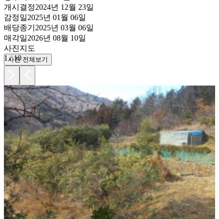
개시결정
2024년 12월 23일
감정일
2025년 01월 06일
배당종기
2025년 03월 06일
매각일
2026년 08월 10일
사진
지도
1
/
10
사진 전체보기