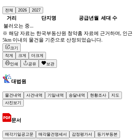
전체
2026
2027
거리
단지명
공급년월
세대 수
불러오는 중...
※ 해당 자료는 한국부동산원 청약홈 자료에 근거하며, 인근
5km 이내의 물건을 기준으로 산정되었습니다.
크기
작게
크게
더크게
인쇄
공유
보관
대법원
물건내역
사건내역
기일내역
송달내역
현황조사
지도
사진보기
문서
매각기일공고문
매각물건명세서
감정평가서
등기부등본