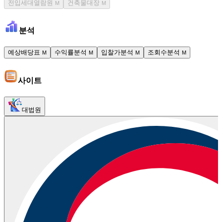
전입세대열람원
건축물대장
M
M
분석
예상배당표
수익률분석
입찰가분석
조회수분석
M
M
M
M
사이트
대법원