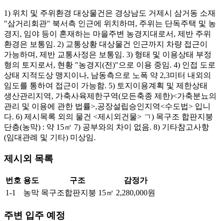
1) 위치 및 주위환경 대상물건은 경상남도 거제시 삼거동 소재
"삼거리회관" 북서측 인근에 위치하며, 주위는 단독주택 및 농
경지, 임야 등이 혼재하는 마을주변 농경지대로서, 제반 주위
환경은 보통임. 2) 교통상황 대상물건 인근까지 차량 접근이
가능하며, 제반 교통사정은 보통임. 3) 형태 및 이용상태 부정
형의 토지로서, 현황 "농경지(전)"으로 이용 중임. 4) 인접 도로
상태 지적도상 맹지이나, 남동측으로 노폭 약 2,3미터 내외의
임도를 통하여 접근이 가능함. 5) 토지이용계획 및 제한상태
생산관리지역, 가축사육제한구역(모든축종 제한)<가축분뇨의
관리 및 이용에 관한 법률>,공장설립승인지역<수도법> 입니
다. 6) 제시목록 외의 물건 <제시외건물> ㄱ) 목구조 합판지붕
단층(농막) : 약 15㎡ 7) 공부와의 차이 없음. 8) 기타참고사항
(임대관례 및 기타) 미상임.
제시외 목록
번호
용도
구조
감정가
1-1
농막
목구조합판지붕
15㎡
2,280,000원
주변 입주 예정