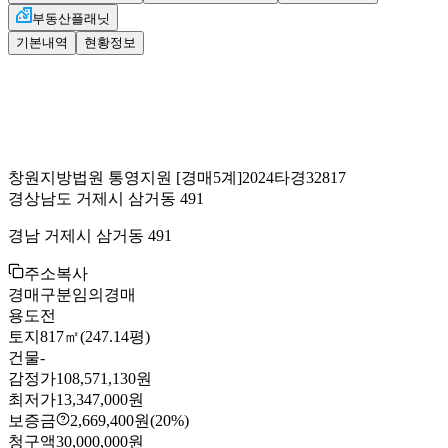
부동산플래닛
기본내역
현황정보
창원지방법원 통영지원
[경매5계]
2024타경32817
경상남도 거제시 삼거동 491
경남 거제시 삼거동 491
주소복사
경매구분
임의경매
용도
전
토지
817㎡(247.14평)
건물
-
감정가
108,571,130원
최저가
13,347,000원
보증금
2,669,400원
(20%)
청구액
30,000,000원