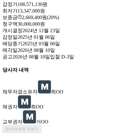
감정가
108,571,130원
최저가
13,347,000원
보증금
2,669,400원
(20%)
청구액
30,000,000원
개시결정
2024년 12월 23일
감정일
2025년 01월 06일
배당종기
2025년 03월 06일
매각일
2026년 08월 10일
공고
2026년 08월 10일
입찰
D-3
일
당사자 내역
채무자겸소유자
최OO
채권자
최OO
교부권자
거OO
당사자내역 더보기