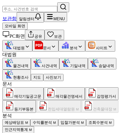
보관함
알림센터
MENU
모바일 화면
PC화면
공유
보관
대법원
문서
분석
사이트
대법원
물건내역
사건내역
기일내역
송달내역
현황조사
지도
사진보기
문서
매각기일공고문
매각물건명세서
감정평가서
등기부등본
전입세대열람원
건축물대장
M
M
분석
예상배당표
수익률분석
입찰가분석
조회수분석
M
M
M
M
인근지역통계
M