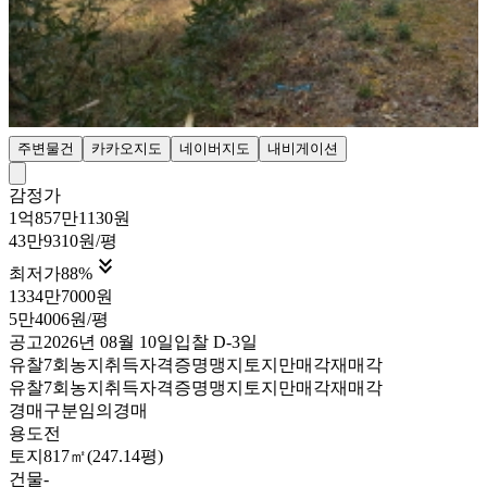
주변물건
카카오지도
네이버지도
내비게이션
감정가
1억857만1130원
43만9310원/평

최저가
88
%
1334만7000원
5만4006원/평
공고
2026년 08월 10일
입찰
D-3
일
유찰7회
농지취득자격증명
맹지
토지만매각
재매각
유찰7회
농지취득자격증명
맹지
토지만매각
재매각
경매구분
임의경매
용도
전
토지
817㎡(247.14평)
건물
-