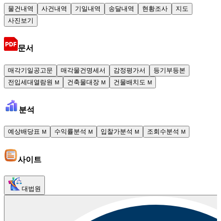
물건내역
사건내역
기일내역
송달내역
현황조사
지도
사진보기
문서
매각기일공고문
매각물건명세서
감정평가서
등기부등본
전입세대열람원
건축물대장
건물배치도
M
M
M
분석
예상배당표
수익률분석
입찰가분석
조회수분석
M
M
M
M
사이트
대법원