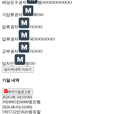
배당요구권자
엠OOOOOOOOOO
가압류권자
최OO
압류권자
거OOO
압류권자
국OOOOOOO
교부권자
거OOO
임차인
정OO
당사자내역 더보기
기일 내역
매각기일공고문
2026.08.10(10:00)
3억9005만6000원
진행
2026.06.01(10:00)
5억5722만3020원
유찰