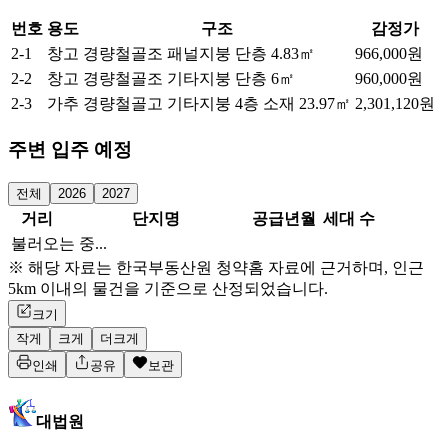
번호
용도
구조
감정가
2-1
창고
경량철골조 패널지붕 단층
4.83㎡
966,000원
2-2
창고
경량철골조 기타지붕 단층
6㎡
960,000원
2-3
가추
경량철골고 기타지붕 4층 소재
23.97㎡
2,301,120원
주변 입주 예정
전체
2026
2027
거리
단지명
공급년월
세대 수
불러오는 중...
※ 해당 자료는 한국부동산원 청약홈 자료에 근거하며, 인근
5km 이내의 물건을 기준으로 산정되었습니다.
크기
작게
크게
더크게
인쇄
공유
보관
대법원