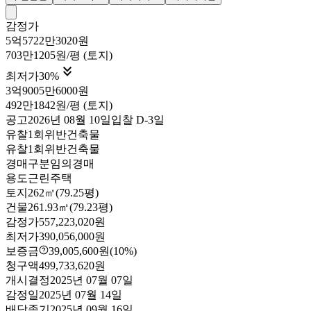
감정가
5억5722만3020원
703만1205원/평 (토지)

최저가
30
%
3억9005만6000원
492만1842원/평 (토지)
공고
2026년 08월 10일
입찰
D-3
일
유찰1회
위반건축물
유찰1회
위반건축물
경매구분
임의경매
용도
근린주택
토지
262㎡(79.25평)
건물
261.93㎡(79.23평)
감정가
557,223,020원
최저가
390,056,000원
보증금
39,005,600원
(10%)
청구액
499,733,620원
개시결정
2025년 07월 07일
감정일
2025년 07월 14일
배당종기
2025년 09월 16일