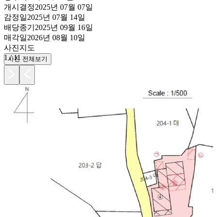
개시결정
2025년 07월 07일
감정일
2025년 07월 14일
배당종기
2025년 09월 16일
매각일
2026년 08월 10일
사진
지도
1
/
11
사진 전체보기