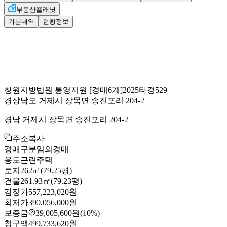
부동산플래닛
기본내역
현황정보
창원지방법원 통영지원
[경매6계]
2025타경529
경상남도 거제시 장목면 송진포리 204-2
경남 거제시 장목면 송진포리 204-2
주소복사
경매구분
임의경매
용도
근린주택
토지
262㎡(79.25평)
건물
261.93㎡(79.23평)
감정가
557,223,020원
최저가
390,056,000원
보증금
39,005,600원
(10%)
청구액
499,733,620원