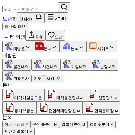
보관함
알림센터
MENU
모바일 화면
PC화면
공유
보관
대법원
문서
분석
사이트
대법원
물건내역
사건내역
기일내역
송달내역
현황조사
지도
사진보기
문서
매각기일공고문
매각물건명세서
감정평가서
등기부등본
전입세대열람원
건축물대장
M
M
분석
예상배당표
수익률분석
입찰가분석
조회수분석
M
M
M
M
인근지역통계
M