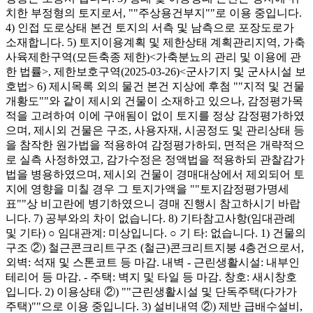
치한 부정형의 토지로서, ""주상용건부지""로 이용 중입니다.
4) 인접 도로상태 본건 토지의 서측 및 남측으로 포장도로가
소재합니다. 5) 토지이용계획 및 제한상태 계획관리지역, 가축
사육제한구역(모든축종 제한)<가축분뇨의 관리 및 이용에 관
한 법률>, 제한보호구역(2025-03-26)<군사기지 및 군사시설 보
호법> 6) 제시목록 외의 물건 본건 지상에 후첨 ""지적 및 건물
개황도""와 같이 제시외 건물이 소재하고 있으나, 감정평가목
적을 고려하여 이에 구애됨이 없이 토지를 정상 감정평가하였
으며, 제시외 건물은 구조, 사용자재, 시공정도 및 관리상태 등
을 참작한 원가법을 적용하여 감정평가하되, 면적은 개략적으
로 실측 사정하였고, 감가수정은 정액법을 적용하되 관찰감가
법을 병용하였으며, 제시외 건물이 경매대상에서 제외되어 토
지에 영향을 미칠 경우 그 토지가액을 ""토지감정평가명세
표""상 비고란에 병기하였으니 경매 진행시 참고하시기 바랍
니다. 7) 공부와의 차이 없습니다. 8) 기타참고사항(임대관례
및 기타) ○ 임대관계: 미상입니다. ○ 기 타: 없습니다. 1) 건물의
구조 ②) 철근콘크리트구조 (철근)콘크리트지붕 4층건으로서,
외벽: 석재 및 스톤코트 등 마감. 내벽 - 근린생활시설: 내부인
테리어 등 마감. - 주택: 벽지 및 타일 등 마감. 창호: 새시창호
입니다. 2) 이용상태 ②) ""근린생활시설 및 단독주택(다가가
주택)""으로 이용 중입니다. 3) 설비내역 ②) 제반 급배수설비,