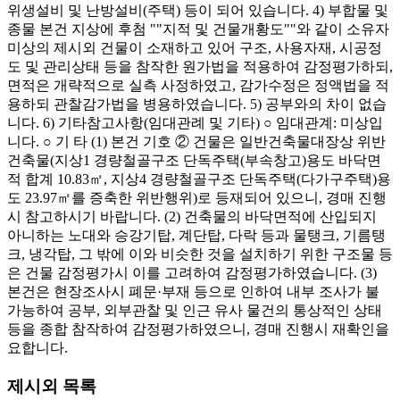
위생설비 및 난방설비(주택) 등이 되어 있습니다. 4) 부합물 및
종물 본건 지상에 후첨 ""지적 및 건물개황도""와 같이 소유자
미상의 제시외 건물이 소재하고 있어 구조, 사용자재, 시공정
도 및 관리상태 등을 참작한 원가법을 적용하여 감정평가하되,
면적은 개략적으로 실측 사정하였고, 감가수정은 정액법을 적
용하되 관찰감가법을 병용하였습니다. 5) 공부와의 차이 없습
니다. 6) 기타참고사항(임대관례 및 기타) ○ 임대관계: 미상입
니다. ○ 기 타 (1) 본건 기호 ② 건물은 일반건축물대장상 위반
건축물(지상1 경량철골구조 단독주택(부속창고)용도 바닥면
적 합계 10.83㎡, 지상4 경량철골구조 단독주택(다가구주택)용
도 23.97㎡를 증축한 위반행위)로 등재되어 있으니, 경매 진행
시 참고하시기 바랍니다. (2) 건축물의 바닥면적에 산입되지
아니하는 노대와 승강기탑, 계단탑, 다락 등과 물탱크, 기름탱
크, 냉각탑, 그 밖에 이와 비슷한 것을 설치하기 위한 구조물 등
은 건물 감정평가시 이를 고려하여 감정평가하였습니다. (3)
본건은 현장조사시 폐문·부재 등으로 인하여 내부 조사가 불
가능하여 공부, 외부관찰 및 인근 유사 물건의 통상적인 상태
등을 종합 참작하여 감정평가하였으니, 경매 진행시 재확인을
요합니다.
제시외 목록