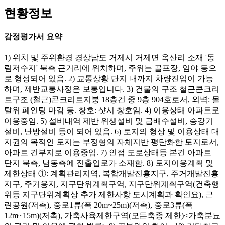
현황정보
감정평가서 요약
1) 위치 및 주위환경 경상남도 거제시 거제면 옥산리 소재 '동
림저수지' 북측 근거리에 위치하며, 주위는 골프장, 임야 등으
로 형성되어 있음. 2) 교통상황 단지 내까지 차량진입이 가능
하며, 제반교통사정은 보통입니다. 3) 건물의 구조 철근콘크리
트구조 (철근)콘크리트지붕 18층건 중 9층 904호로서, 외벽: 몰
탈위 페인팅 마감 등. 창호: 샷시 창호임. 4) 이용상태 아파트로
이용중임. 5) 설비내역 제반 위생설비 및 급배수설비, 승강기
설비, 난방설비 등이 되어 있음. 6) 토지의 형상 및 이용상태 대
지권의 목적인 토지는 부정형의 자체지반 평탄화한 토지로서,
아파트 건부지로 이용중임. 7) 인접 도로상태등 본건 아파트
단지 북측, 남동측에 진출입로가 소재함. 8) 토지이용계획 및
제한상태 ①: 계획관리지역, 복합개발진흥지구, 주거개발진흥
지구, 주거용지, 지구단위계획구역, 지구단위계획구역(건축행
위등 지구단위계획상 추가 제한사항 도시계획과 확인요), 근
린공원(저촉), 중로1류(폭 20m~25m)(저촉), 중로3류(폭
12m~15m)(저촉), 가축사육제한구역(모든축종 제한)<가축분뇨