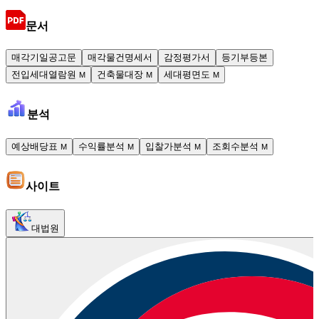
문서
매각기일공고문
매각물건명세서
감정평가서
등기부등본
전입세대열람원
건축물대장
세대평면도
M
M
M
분석
예상배당표
수익률분석
입찰가분석
조회수분석
M
M
M
M
사이트
대법원