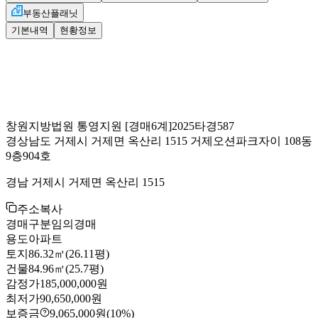
부동산플래닛
기본내역
현황정보
창원지방법원 통영지원
[경매6계]
2025타경587
경상남도 거제시 거제면 옥산리 1515 거제오션파크자이 108동
9층904호
경남 거제시 거제면 옥산리 1515
주소복사
경매구분
임의경매
용도
아파트
토지
86.32㎡(26.11평)
건물
84.96㎡(25.7평)
감정가
185,000,000원
최저가
90,650,000원
보증금
9,065,000원
(10%)