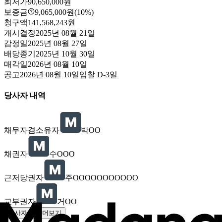
최저가
90,650,000원
보증금
9,065,000원
(10%)
청구액
141,568,243원
개시결정
2025년 08월 21일
감정일
2025년 08월 27일
배당종기
2025년 10월 30일
매각일
2026년 08월 10일
공고
2026년 08월 10일
입찰
D-3
일
당사자 내역
채무자겸소유자
박OO
채권자
수OOO
근저당권자
주OOOOOOOOOOO
교부권자
거OO
당사자내역 더보기