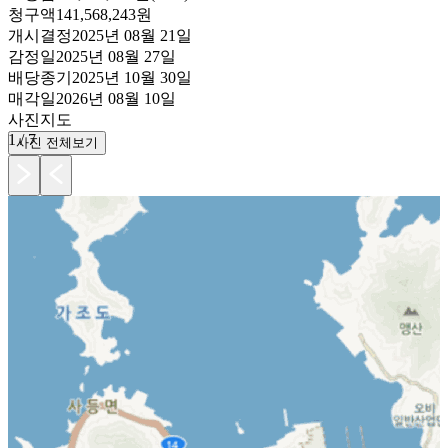
청구액
141,568,243원
개시결정
2025년 08월 21일
감정일
2025년 08월 27일
배당종기
2025년 10월 30일
매각일
2026년 08월 10일
사진
지도
1
/
7
사진 전체보기