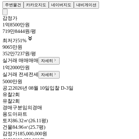
주변물건
카카오지도
네이버지도
내비게이션
감정가
1억8500만원
719만8444원/평

최저가
51
%
9065만원
352만7237원/평
실거래 매매
매매
자세히
1억2000만원
실거래 전세
전세
자세히
5000만원
공고
2026년 08월 10일
입찰
D-3
일
유찰2회
유찰2회
경매구분
임의경매
용도
아파트
토지
86.32㎡(26.11평)
건물
84.96㎡(25.7평)
감정가
185,000,000원