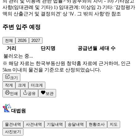
의 관리 및 이용에 관한 법률> 9) 공부와의 차이 - 10) 기타참고
사항(임대관례 및 기타) 1) 임대관계: 미상임 2) 기타: '감정평가
액의 산출근거 및 결정의견' 상 'Ⅳ. 그 밖의 사항'란 참조
주변 입주 예정
전체
2026
2027
거리
단지명
공급년월
세대 수
불러오는 중...
※ 해당 자료는 한국부동산원 청약홈 자료에 근거하며, 인근
5km 이내의 물건을 기준으로 산정되었습니다.
크기
작게
크게
더크게
인쇄
공유
보관
대법원
물건내역
사건내역
기일내역
송달내역
현황조사
지도
사진보기