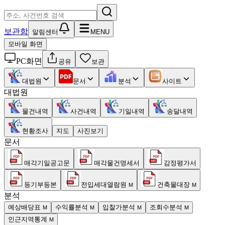
보관함
알림센터
MENU
모바일 화면
PC화면
공유
보관
대법원
문서
분석
사이트
대법원
물건내역
사건내역
기일내역
송달내역
현황조사
지도
사진보기
문서
매각기일공고문
매각물건명세서
감정평가서
등기부등본
전입세대열람원
건축물대장
M
M
분석
예상배당표
수익률분석
입찰가분석
조회수분석
M
M
M
M
인근지역통계
M