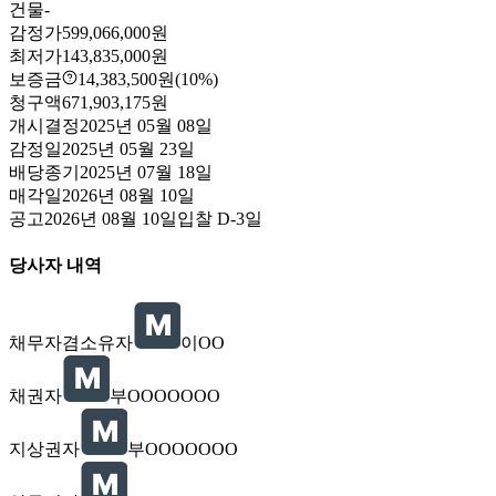
건물
-
감정가
599,066,000원
최저가
143,835,000원
보증금
14,383,500원
(10%)
청구액
671,903,175원
개시결정
2025년 05월 08일
감정일
2025년 05월 23일
배당종기
2025년 07월 18일
매각일
2026년 08월 10일
공고
2026년 08월 10일
입찰
D-3
일
당사자 내역
채무자겸소유자
이OO
채권자
부OOOOOOO
지상권자
부OOOOOOO