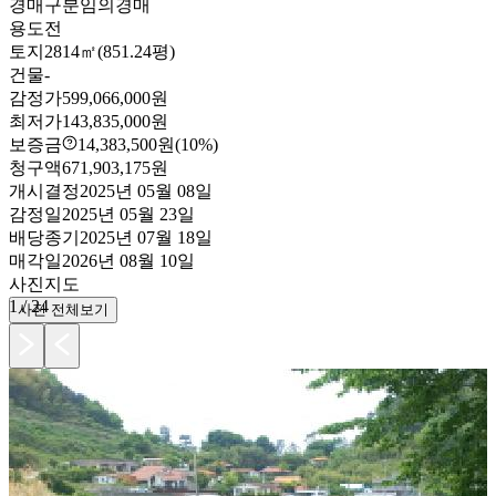
경매구분
임의경매
용도
전
토지
2814㎡(851.24평)
건물
-
감정가
599,066,000원
최저가
143,835,000원
보증금
14,383,500원
(10%)
청구액
671,903,175원
개시결정
2025년 05월 08일
감정일
2025년 05월 23일
배당종기
2025년 07월 18일
매각일
2026년 08월 10일
사진
지도
1
/
24
사진 전체보기