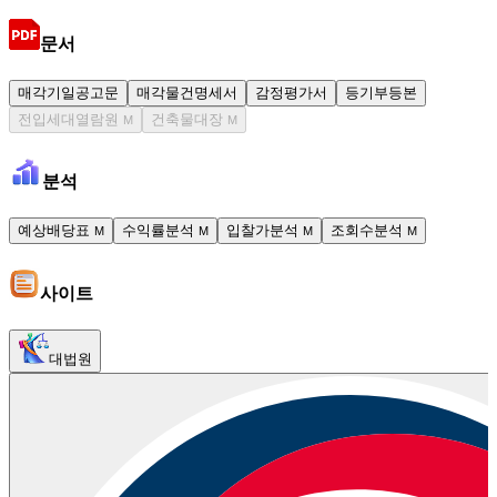
문서
매각기일공고문
매각물건명세서
감정평가서
등기부등본
전입세대열람원
건축물대장
M
M
분석
예상배당표
수익률분석
입찰가분석
조회수분석
M
M
M
M
사이트
대법원