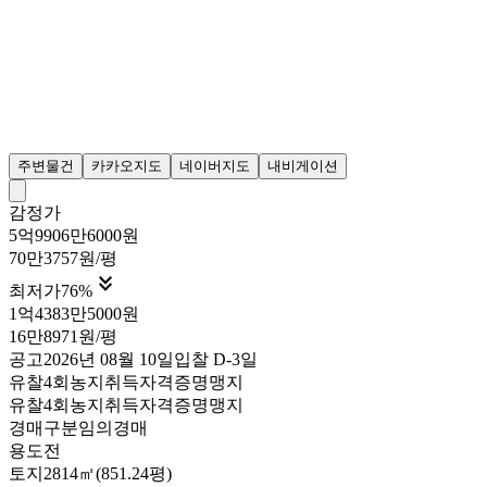
주변물건
카카오지도
네이버지도
내비게이션
감정가
5억9906만6000원
70만3757원/평

최저가
76
%
1억4383만5000원
16만8971원/평
공고
2026년 08월 10일
입찰
D-3
일
유찰4회
농지취득자격증명
맹지
유찰4회
농지취득자격증명
맹지
경매구분
임의경매
용도
전
토지
2814㎡(851.24평)