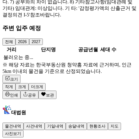
다. 7) 공부와의 차이 없습니다. 8) 기타참고사항(임대관례 및
기타) 임대관계: 미상입니다. 기 타: '감정평가액의 산출근거 및
결정의견 I-5'참조바랍니다.
주변 입주 예정
전체
2026
2027
거리
단지명
공급년월
세대 수
불러오는 중...
※ 해당 자료는 한국부동산원 청약홈 자료에 근거하며, 인근
5km 이내의 물건을 기준으로 산정되었습니다.
크기
작게
크게
더크게
인쇄
공유
보관
대법원
물건내역
사건내역
기일내역
송달내역
현황조사
지도
사진보기