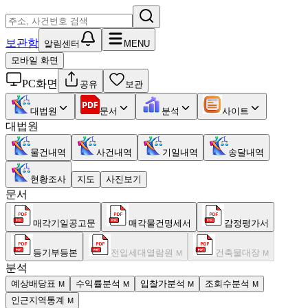
보관함
알림센터
MENU
모바일 화면
PC화면
공유
보관
대법원
문서
분석
사이트
대법원
물건내역
사건내역
기일내역
송달내역
현황조사
지도
사진보기
문서
매각기일공고문
매각물건명세서
감정평가서
등기부등본
전입세대열람원
건축물대장
M
M
분석
예상배당표
수익률분석
입찰가분석
조회수분석
M
M
M
M
인근지역통계
M