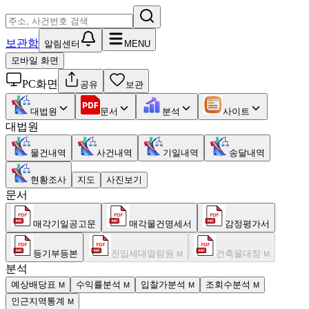
보관함
알림센터
MENU
모바일 화면
PC화면
공유
보관
대법원
문서
분석
사이트
대법원
물건내역
사건내역
기일내역
송달내역
현황조사
지도
사진보기
문서
매각기일공고문
매각물건명세서
감정평가서
등기부등본
전입세대열람원
건축물대장
M
M
분석
예상배당표
수익률분석
입찰가분석
조회수분석
M
M
M
M
인근지역통계
M