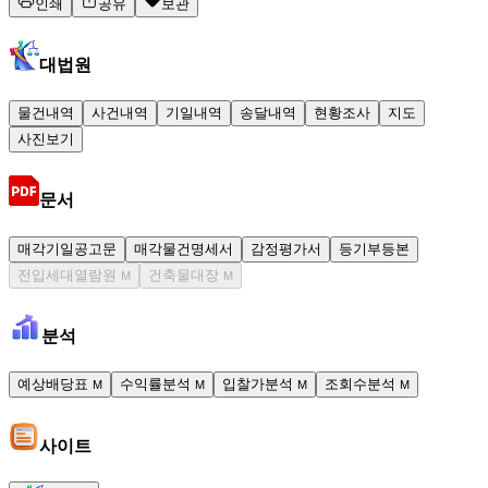
인쇄
공유
보관
대법원
물건내역
사건내역
기일내역
송달내역
현황조사
지도
사진보기
문서
매각기일공고문
매각물건명세서
감정평가서
등기부등본
전입세대열람원
건축물대장
M
M
분석
예상배당표
수익률분석
입찰가분석
조회수분석
M
M
M
M
사이트