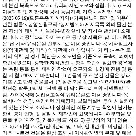
태 본건 북측으로 약 3m내,외의 세멘도로와 접합니다. 5) 토지
이용계획 및 제한상태 공히 농림지역, 가축사육제한구역
(2025-05-19)(모든축종 제한지역)<가축분뇨의 관리 및 이용에
관한 법률>, 농업진흥구역<농지법>. 6) 제시목록 외의 물건 본
건 지상에 제시외 시설물(수변전설비 및 지하수 관정)이 소재
합니다. 7) 공부와의 차이 본건은 공부상 지목은 '답' 이나 현황
은 '답 기타(유리온실 건부지)'로 이용 중입니다. 8) 기타참고사
항(임대관례 및 기타) 임대관계 : 미상입니다. 기 타 : - 본건 토
지의 위치 및 경계 확인은 지적도면을 기준으로 목측에 의하여
확인하였으며, 정확한 지적관련 사항의 확인이 필요한 경우에
는 측량 등을 통한 재확인 작업이 요구되오니, 경매 진행 및 응
찰 시 참고하시기 바랍니다. 1) 건물의 구조 본건 건물은 강파
이프구조 단층 건물로서, (가설건축물 신고일 : 2022.10.05.(관
할관청 탐문)) 벽 체 : 판넬 등 바 닥 : 콘크리트위 세멘몰탈 마
감, 2) 이용상태 농업용고정식 유리온실로 이용 중입니다. 3)
설비내역 천장, 측면커텐 개폐장치, 보일러설비 등이 시설되어
져 있는 것으로 조사되나 정상적인 작동여부는 확인이 불가능
한바 경매 진행 및 응찰 시 재확인이 요망됩니다. 4) 부합물 및
종물 후첨 '지적 및 건물개황도' 참조. 5) 공부와의 차이 없습니
다. 6) 기타참고사항(임대관례 및 기타) 임대관계 : 미상입니다.
기 타 : - 본건 건물은 현장 조사 시 이해관계인의 부재 및 폐문