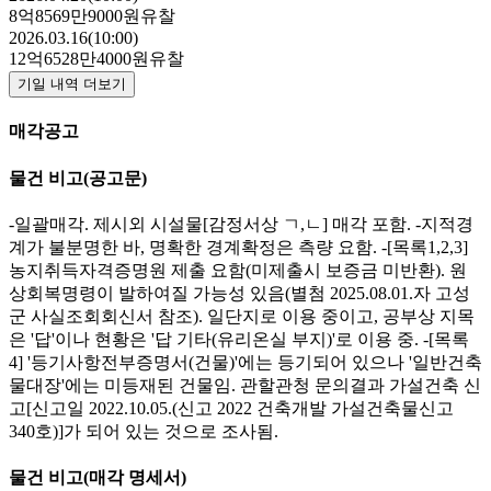
8억8569만9000원
유찰
2026.03.16(10:00)
12억6528만4000원
유찰
기일 내역 더보기
매각공고
물건 비고
(공고문)
-일괄매각. 제시외 시설물[감정서상 ㄱ,ㄴ] 매각 포함. -지적경
계가 불분명한 바, 명확한 경계확정은 측량 요함. -[목록1,2,3]
농지취득자격증명원 제출 요함(미제출시 보증금 미반환). 원
상회복명령이 발하여질 가능성 있음(별첨 2025.08.01.자 고성
군 사실조회회신서 참조). 일단지로 이용 중이고, 공부상 지목
은 '답'이나 현황은 '답 기타(유리온실 부지)'로 이용 중. -[목록
4] '등기사항전부증명서(건물)'에는 등기되어 있으나 '일반건축
물대장'에는 미등재된 건물임. 관할관청 문의결과 가설건축 신
고[신고일 2022.10.05.(신고 2022 건축개발 가설건축물신고
340호)]가 되어 있는 것으로 조사됨.
물건 비고
(매각 명세서)