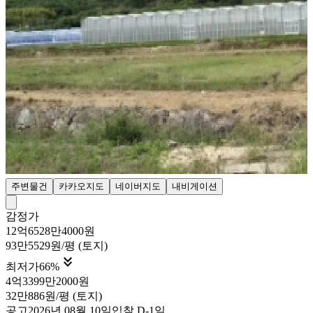
주변물건
카카오지도
네이버지도
내비게이션
감정가
12억6528만4000원
93만5529원/평 (토지)

최저가
66
%
4억3399만2000원
32만886원/평 (토지)
공고
2026년 08월 10일
입찰
D-1
일