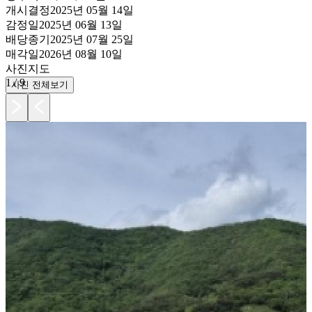
개시결정
2025년 05월 14일
감정일
2025년 06월 13일
배당종기
2025년 07월 25일
매각일
2026년 08월 10일
사진
지도
1
/
9
사진 전체보기