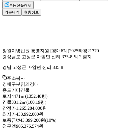
부동산플래닛
기본내역
현황정보
창원지방법원 통영지원
[경매6계]
2025타경21370
경상남도 고성군 마암면 신리 335-8 외 2 필지
경남 고성군 마암면 신리 335-8
주소복사
경매구분
임의경매
용도
기타건물
토지
4471㎡(1352.48평)
건물
331.2㎡(100.19평)
감정가
1,265,284,000원
최저가
433,992,000원
보증금
43,399,200원
(10%)
청구액
905,376,574원