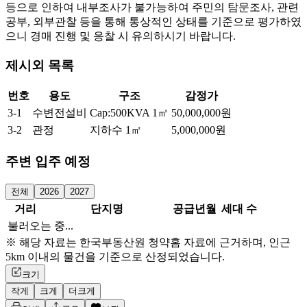
등으로 인하여 내부조사가 불가능하여 주민의 탐문조사, 관련
공부, 외부관찰 등을 통해 통상적인 상태를 기준으로 평가하였
으니 경매 진행 및 응찰 시 유의하시기 바랍니다.
제시외 목록
번호
용도
구조
감정가
3-1
수변전설비
Cap:500KVA
1㎡
50,000,000원
3-2
관정
지하수
1㎡
5,000,000원
주변 입주 예정
전체
2026
2027
거리
단지명
공급년월
세대 수
불러오는 중...
※ 해당 자료는 한국부동산원 청약홈 자료에 근거하며, 인근
5km 이내의 물건을 기준으로 산정되었습니다.
크기
작게
크게
더크게