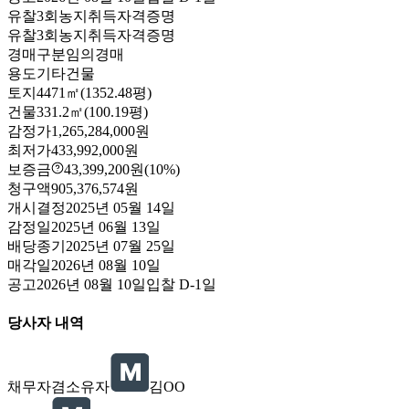
유찰3회
농지취득자격증명
유찰3회
농지취득자격증명
경매구분
임의경매
용도
기타건물
토지
4471㎡(1352.48평)
건물
331.2㎡(100.19평)
감정가
1,265,284,000원
최저가
433,992,000원
보증금
43,399,200원
(10%)
청구액
905,376,574원
개시결정
2025년 05월 14일
감정일
2025년 06월 13일
배당종기
2025년 07월 25일
매각일
2026년 08월 10일
공고
2026년 08월 10일
입찰
D-1
일
당사자 내역
채무자겸소유자
김OO