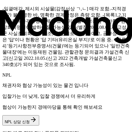
-일괄매각. 제시외 시설물[감정서상 ㄱ,ㄴ] 매각 포함.-지적경
계가 불분명한 바, 명확한 경계확정은 측량 요함. -[목록1,2,3]
농지취득자격증명원 제출 요함(미제출시 보증금 미반환). 원
상회복명령이 발하여질 가능성 있음(별첨 2025.08.01.자 고성
군 사실조회회신서 참조). 일단지로 이용 중이고, 공부상 지목
은 '답'이나 현황은 '답 기타(유리온실 부지)'로 이용 중. -[목록
4] '등기사항전부증명서(건물)'에는 등기되어 있으나 '일반건축
물대장'에는 미등재된 건물임. 관할관청 문의결과 가설건축 신
고[신고일 2022.10.05.(신고 2022 건축개발 가설건축물신고
340호)]가 되어 있는 것으로 조사됨.
NPL
채권자와 협상 가능성이 있는 물건 입니다
입찰가는 더 낮게, 입찰 경쟁에서 더 유리하게
협상이 가능한지 경매마당을 통해 확인 해보세요
NPL 상담 신청