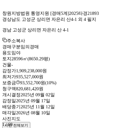
창원지방법원 통영지원
[경매5계]
2025타경21893
경상남도 고성군 상리면 자은리 산4-1 외 4 필지
경남 고성군 상리면 자은리 산 4-1
주소복사
경매구분
임의경매
용도
임야
토지
28596㎡(8650.29평)
건물
-
감정가
1,909,238,000원
최저가
935,527,000원
보증금
93,552,700원
(10%)
청구액
820,681,420원
개시결정
2025년 09월 02일
감정일
2025년 09월 17일
배당종기
2025년 11월 12일
매각일
2026년 08월 10일
사진
지도
1
/
69
사진 전체보기