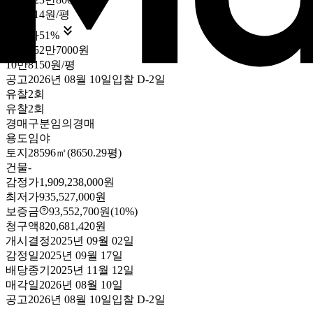
22만714원/평

최저가
51
%
9억3552만7000원
10만8150원/평
공고
2026년 08월 10일
입찰
D-2
일
유찰2회
유찰2회
경매구분
임의경매
용도
임야
토지
28596㎡(8650.29평)
건물
-
감정가
1,909,238,000원
최저가
935,527,000원
보증금
93,552,700원
(10%)
청구액
820,681,420원
개시결정
2025년 09월 02일
감정일
2025년 09월 17일
배당종기
2025년 11월 12일
매각일
2026년 08월 10일
공고
2026년 08월 10일
입찰
D-2
일