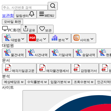
보관함
알림센터
MENU
모바일 화면
PC화면
공유
보관
대법원
문서
분석
사이트
대법원
물건내역
사건내역
기일내역
송달내역
현
문서
매각기일공고문
매각물건명세서
감정평가서
분석
예상배당표
수익률분석
입찰가분석
조회수분석
인근지역
M
M
M
M
사이트