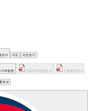
황조사
지도
사진보기
등기부등본
전입세대열람원
건축물대장
M
M
통계
M