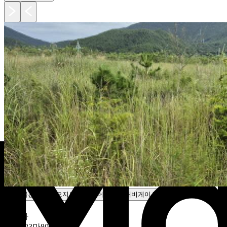
주변물건
카카오지도
네이버지도
내비게이션
감정가
19억923만8000원