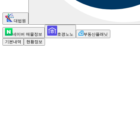
대법원
네이버 매물정보
호갱노노
부동산플래닛
기본내역
현황정보