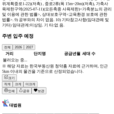
위계획중로1-22)(저촉) , 중로2류(폭 15m~20m)(저촉), 가축사
육제한구역(2025-07-11)(모든축종 사육제한)<가축분뇨의 관리
및 이용에 관한 법률>, 상대보호구역<교육환경 보호에 관한
법률>. 9) 공부와의 차이 없음. 10) 기타참고사항(임대관례 및
기타) 임대관계:미상임. 기 타:없 음.
주변 입주 예정
전체
2026
2027
거리
단지명
공급년월
세대 수
불러오는 중...
※ 해당 자료는 한국부동산원 청약홈 자료에 근거하며, 인근
5km 이내의 물건을 기준으로 산정되었습니다.
크기
작게
크게
더크게
인쇄
공유
보관
대법원