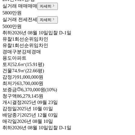
실거래 매매
매매
자세히
5800만원
실거래 전세
전세
자세히
5000만원
취하
2026년 08월 10일
입찰
D-1
일
유찰1회
선순위임차인
유찰1회
선순위임차인
경매구분
강제경매
용도
아파트
토지
52.6㎡(15.91평)
건물
74.9㎡(22.66평)
감정가
91,000,000원
최저가
63,700,000원
보증금
6,370,000원
(10%)
청구액
86,279,145원
개시결정
2025년 09월 23일
감정일
2025년 10월 01일
배당종기
2025년 12월 03일
매각일
2026년 08월 10일
취하
2026년 08월 10일
입찰
D-1
일