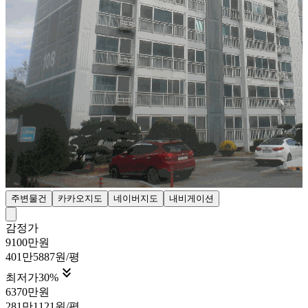
주변물건
카카오지도
네이버지도
내비게이션
감정가
9100만원
401만5887원/평

최저가
30
%
6370만원
281만1121원/평