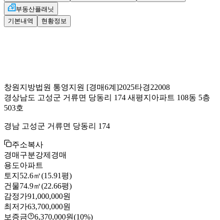
부동산플래닛
기본내역
현황정보
창원지방법원 통영지원
[경매6계]
2025타경22008
경상남도 고성군 거류면 당동리 174 새평지아파트 108동 5층
503호
경남 고성군 거류면 당동리 174
주소복사
경매구분
강제경매
용도
아파트
토지
52.6㎡(15.91평)
건물
74.9㎡(22.66평)
감정가
91,000,000원
최저가
63,700,000원
보증금
6,370,000원
(10%)