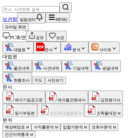
보관함
알림센터
MENU
모바일 화면
PC화면
공유
보관
대법원
문서
분석
사이트
대법원
물건내역
사건내역
기일내역
송달내역
현황조사
지도
사진보기
문서
매각기일공고문
매각물건명세서
감정평가서
등기부등본
전입세대열람원
건축물대장
M
M
분석
예상배당표
수익률분석
입찰가분석
조회수분석
M
M
M
M
인근지역통계
M