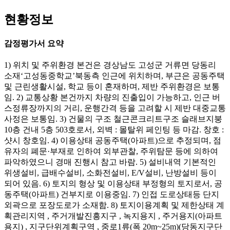
현황정보
감정평가서 요약
1) 위치 및 주위환경 본건은 경상남도 고성군 거류면 당동리
소재‘고성동중학교’북동측 인근에 위치하며, 부근은 공동주택
및 근린생활시설, 학교 등이 혼재하며, 제반 주위환경은 보통
임. 2) 교통상황 본건까지 차량의 진출입이 가능하고, 인근 버
스정류장까지의 거리, 운행간격 등을 고려할 시 제반 대중교통
사정은 보통임. 3) 건물의 구조 철근콘크리트구조 슬래브지붕
10층 건내 5층 503호로서, 외벽 : 몰탈위 페인팅 등 마감. 창호 :
샷시 창호임. 4) 이용상태 공동주택(아파트)으로 추정되며, 점
유자의 폐문·부재로 인하여 외부관찰, 주위탐문 등에 의하여
파악하였으니 경매 진행시 참고 바람. 5) 설비내역 기본적인
위생설비, 급배수설비, 소화전설비, E/V설비, 난방설비 등이
되어 있음. 6) 토지의 형상 및 이용상태 부정형의 토지로서, 공
동주택(아파트) 건부지로 이용중임. 7) 인접 도로상태등 단지
외곽으로 포장도로가 소재함. 8) 토지이용계획 및 제한상태 계
획관리지역 , 주거개발진흥지구 , 녹지용지 , 주거용지(아파트
용지) , 지구단위계획구역 , 중로1류(폭 20m~25m)(당동지구단