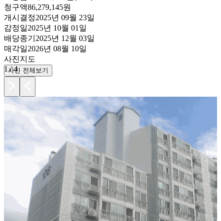
청구액
86,279,145원
개시결정
2025년 09월 23일
감정일
2025년 10월 01일
배당종기
2025년 12월 03일
매각일
2026년 08월 10일
사진
지도
1
/
4
사진 전체보기