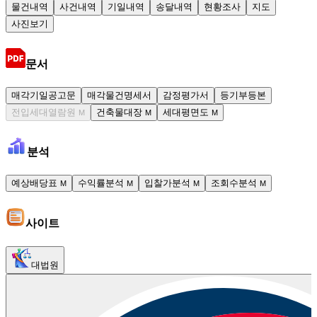
물건내역
사건내역
기일내역
송달내역
현황조사
지도
사진보기
문서
매각기일공고문
매각물건명세서
감정평가서
등기부등본
전입세대열람원
건축물대장
세대평면도
M
M
M
분석
예상배당표
수익률분석
입찰가분석
조회수분석
M
M
M
M
사이트
대법원