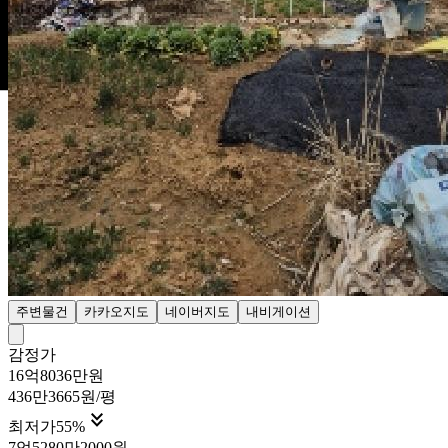
주변물건
카카오지도
네이버지도
내비게이션
감정가
16억8036만원
436만3665원/평

최저가
55
%
7억5280만2000원