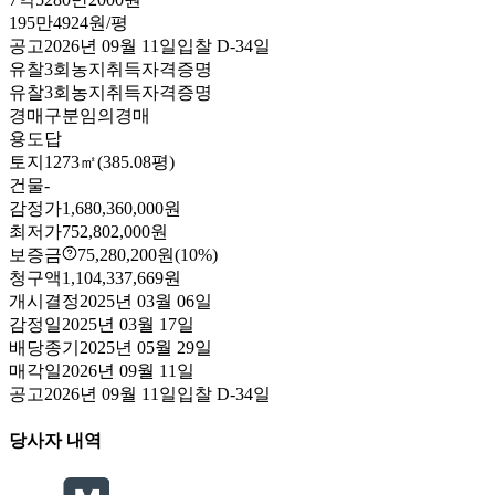
195만4924원/평
공고
2026년 09월 11일
입찰
D-34
일
유찰3회
농지취득자격증명
유찰3회
농지취득자격증명
경매구분
임의경매
용도
답
토지
1273㎡(385.08평)
건물
-
감정가
1,680,360,000원
최저가
752,802,000원
보증금
75,280,200원
(10%)
청구액
1,104,337,669원
개시결정
2025년 03월 06일
감정일
2025년 03월 17일
배당종기
2025년 05월 29일
매각일
2026년 09월 11일
공고
2026년 09월 11일
입찰
D-34
일
당사자 내역