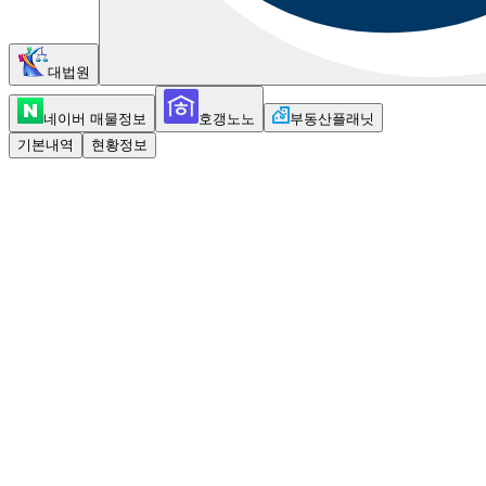
대법원
네이버 매물정보
호갱노노
부동산플래닛
기본내역
현황정보