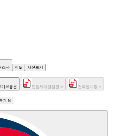
황조사
지도
사진보기
등기부등본
전입세대열람원
건축물대장
M
M
통계
M