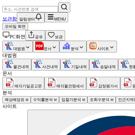
보관함
알림센터
MENU
모바일 화면
PC화면
공유
보관
대법원
문서
분석
사이트
대법원
물건내역
사건내역
기일내역
송달내역
현
문서
매각기일공고문
매각물건명세서
감정평가서
분석
예상배당표
수익률분석
입찰가분석
조회수분석
인근지역
M
M
M
M
사이트