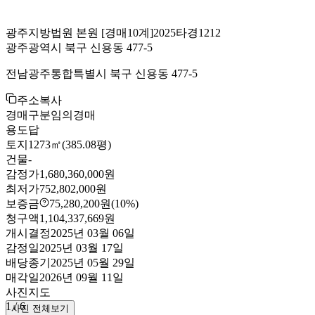
광주지방법원 본원
[경매10계]
2025타경1212
광주광역시 북구 신용동 477-5
전남광주통합특별시 북구 신용동 477-5
주소복사
경매구분
임의경매
용도
답
토지
1273㎡(385.08평)
건물
-
감정가
1,680,360,000원
최저가
752,802,000원
보증금
75,280,200원
(10%)
청구액
1,104,337,669원
개시결정
2025년 03월 06일
감정일
2025년 03월 17일
배당종기
2025년 05월 29일
매각일
2026년 09월 11일
사진
지도
1
/
6
사진 전체보기