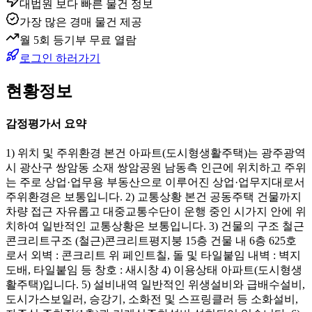
대법원 보다 빠른 물건 정보
가장 많은 경매 물건 제공
월 5회 등기부 무료 열람
로그인 하러가기
현황정보
감정평가서 요약
1) 위치 및 주위환경 본건 아파트(도시형생활주택)는 광주광역
시 광산구 쌍암동 소재 쌍암공원 남동측 인근에 위치하고 주위
는 주로 상업·업무용 부동산으로 이루어진 상업·업무지대로서
주위환경은 보통입니다. 2) 교통상황 본건 공동주택 건물까지
차량 접근 자유롭고 대중교통수단이 운행 중인 시가지 안에 위
치하여 일반적인 교통상황은 보통입니다. 3) 건물의 구조 철근
콘크리트구조 (철근)콘크리트평지붕 15층 건물 내 6층 625호
로서 외벽 : 콘크리트 위 페인트칠, 돌 및 타일붙임 내벽 : 벽지
도배, 타일붙임 등 창호 : 새시창 4) 이용상태 아파트(도시형생
활주택)입니다. 5) 설비내역 일반적인 위생설비와 급배수설비,
도시가스보일러, 승강기, 소화전 및 스프링클러 등 소화설비,