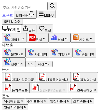
보관함
알림센터
MENU
모바일 화면
PC화면
공유
보관
대법원
문서
분석
사이트
대법원
물건내역
사건내역
기일내역
송달내역
현황조사
지도
사진보기
문서
매각기일공고문
매각물건명세서
감정평가서
등기부등본
전입세대열람원
건축물대장
M
M
분석
예상배당표
수익률분석
입찰가분석
조회수분석
M
M
M
M
인근지역통계
M