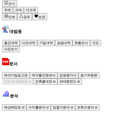
크기
작게
크게
더크게
인쇄
공유
보관
대법원
물건내역
사건내역
기일내역
송달내역
현황조사
지도
사진보기
문서
매각기일공고문
매각물건명세서
감정평가서
등기부등본
전입세대열람원
건축물대장
세대평면도
M
M
M
분석
예상배당표
수익률분석
입찰가분석
조회수분석
M
M
M
M