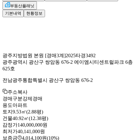
부동산플래닛
기본내역
현황정보
광주지방법원 본원
[경매3계]
2025타경3492
광주광역시 광산구 쌍암동 676-2 에이엠시티센트럴파크 6층
625호
전남광주통합특별시 광산구 쌍암동 676-2
주소복사
경매구분
강제경매
용도
아파트
토지
9.53㎡(2.88평)
건물
40.92㎡(12.38평)
감정가
140,000,000원
최저가
40,141,000원
보증금
4,014,100원
(10%)