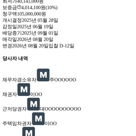
최저가
40,141,000원
보증금
4,014,100원
(10%)
청구액
105,000,000원
개시결정
2025년 05월 28일
감정일
2025년 06월 19일
배당종기
2025년 09월 01일
매각일
2026년 08월 20일
변경
2026년 08월 20일
입찰
D-12
일
당사자 내역
채무자겸소유자
주OOOOOO
채권자
이OO
근저당권자
대OOOOOOOOOO
주택임차권자
이OO