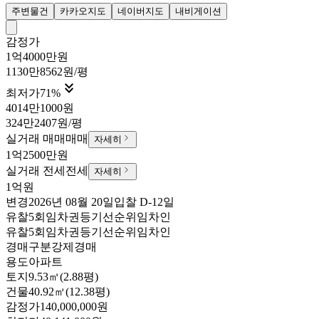
주변물건
카카오지도
네이버지도
내비게이션
감정가
1억4000만원
1130만8562원/평

최저가
71
%
4014만1000원
324만2407원/평
실거래 매매
매매
자세히
1억2500만원
실거래 전세
전세
자세히
1억원
변경
2026년 08월 20일
입찰
D-12
일
유찰5회
임차권등기
선순위임차인
유찰5회
임차권등기
선순위임차인
경매구분
강제경매
용도
아파트
토지
9.53㎡(2.88평)
건물
40.92㎡(12.38평)
감정가
140,000,000원