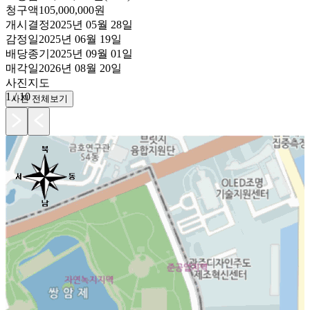
청구액
105,000,000원
개시결정
2025년 05월 28일
감정일
2025년 06월 19일
배당종기
2025년 09월 01일
매각일
2026년 08월 20일
사진
지도
1
/
10
사진 전체보기