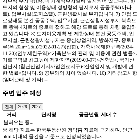
자주식 주차장(1층)과 기계식주차설비 설치되어 있습니다. 6)
토지의 형상 및 이용상태 정방형의 평지로서 공동주택(아파
트), 업무시설(오피스텔), 근린생활시설 부지입니다. 7) 인접 도
로상태등 본건 공동주택, 업무시설, 근린생활시설부지 북측으
로 왕복 4차로의 중로에 접하고 해당 도로를 통해 차량 출입하
고 있습니다. 8) 토지이용계획 및 제한상태 본건 공동주택, 업
무시설, 근린생활시설부지는 중심상업지역, 방화지구, 중로1
류(폭 20m~ 25m)(2022-01-27)(접합), 가축사육제한구역(2024-
11-20)(전부제한구역)<가축분뇨의 관리 및 이용에 관한 법률>,
가로구역별 최고높이 제한지역(2019-03-07)<건축법>, 국가산
업단지 (첨단산업기지사업완료지구)<산업입지 및 개발에 관
한 법률>입니다. 9) 공부와의 차이 없습니다. 10) 기타참고사항
(임대관례 및 기타) --
주변 입주 예정
전체
2026
2027
거리
단지명
공급년월
세대 수
불러오는 중...
※ 해당 자료는 한국부동산원 청약홈 자료에 근거하며, 인근
5km 이내의 물건을 기준으로 산정되었습니다.