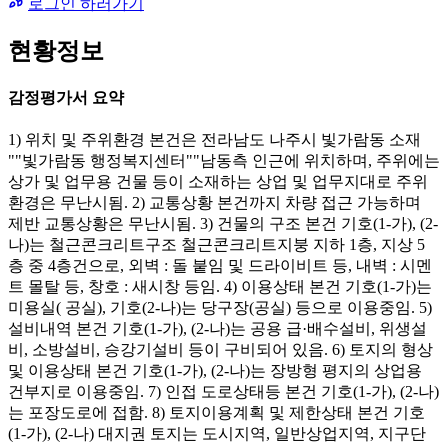
로그인 하러가기
현황정보
감정평가서 요약
1) 위치 및 주위환경 본건은 전라남도 나주시 빛가람동 소재
""빛가람동 행정복지센터""남동측 인근에 위치하며, 주위에는
상가 및 업무용 건물 등이 소재하는 상업 및 업무지대로 주위
환경은 무난시됨. 2) 교통상황 본건까지 차량 접근 가능하며
제반 교통상황은 무난시됨. 3) 건물의 구조 본건 기호(1-가), (2-
나)는 철근콘크리트구조 철근콘크리트지붕 지하 1층, 지상 5
층 중 4층건으로, 외벽 : 돌 붙임 및 드라이비트 등, 내벽 : 시멘
트 몰탈 등, 창호 : 새시창 등임. 4) 이용상태 본건 기호(1-가)는
미용실( 공실), 기호(2-나)는 당구장(공실) 등으로 이용중임. 5)
설비내역 본건 기호(1-가), (2-나)는 공용 급·배수설비, 위생설
비, 소방설비, 승강기설비 등이 구비되어 있음. 6) 토지의 형상
및 이용상태 본건 기호(1-가), (2-나)는 장방형 평지의 상업용
건부지로 이용중임. 7) 인접 도로상태등 본건 기호(1-가), (2-나)
는 포장도로에 접함. 8) 토지이용계획 및 제한상태 본건 기호
(1-가), (2-나) 대지권 토지는 도시지역, 일반상업지역, 지구단