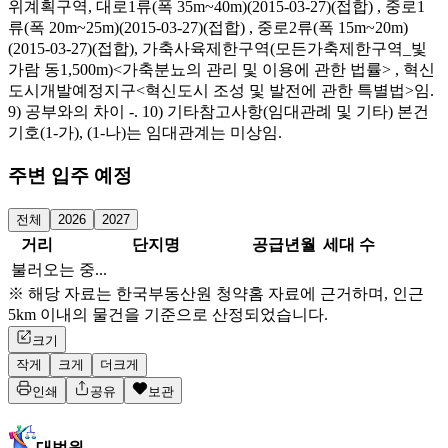
위계획구역, 대로1류(폭 35m~40m)(2015-03-27)(접합) , 중로1
류(폭 20m~25m)(2015-03-27)(접합) , 중로2류(폭 15m~20m)
(2015-03-27)(접합), 가축사육제한구역(모든가축제한구역_빛
가람 동1,500m)<가축분뇨의 관리 및 이용에 관한 법률> , 혁신
도시개발예정지구<혁신도시 조성 및 발전에 관한 특별법>임.
9) 공부와의 차이 -. 10) 기타참고사항(임대관례 및 기타) 본건
기호(1-가), (1-나)는 임대관계는 미상임.
주변 입주 예정
전체
2026
2027
거리
단지명
공급년월
세대 수
불러오는 중...
※ 해당 자료는 한국부동산원 청약홈 자료에 근거하며, 인근
5km 이내의 물건을 기준으로 산정되었습니다.
크기
작게
크게
더크게
인쇄
공유
보관
대법원