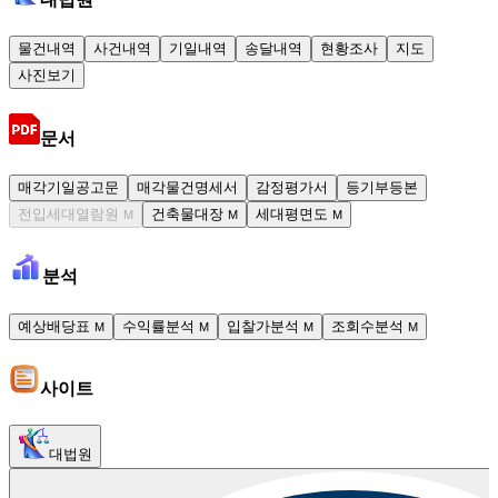
물건내역
사건내역
기일내역
송달내역
현황조사
지도
사진보기
문서
매각기일공고문
매각물건명세서
감정평가서
등기부등본
전입세대열람원
건축물대장
세대평면도
M
M
M
분석
예상배당표
수익률분석
입찰가분석
조회수분석
M
M
M
M
사이트
대법원