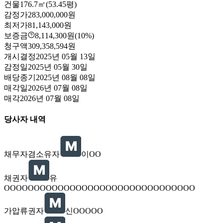
건물
176.7㎡(53.45평)
감정가
283,000,000원
최저가
81,143,000원
보증금
8,114,300원
(10%)
청구액
309,358,594원
개시결정
2025년 05월 13일
감정일
2025년 05월 30일
배당종기
2025년 08월 08일
매각일
2026년 07월 08일
매각
2026년 07월 08일
당사자 내역
채무자겸소유자
이OO
채권자
유
OOOOOOOOOOOOOOOOOOOOOOOOOOOOOOOO
가압류권자
신OOOOO