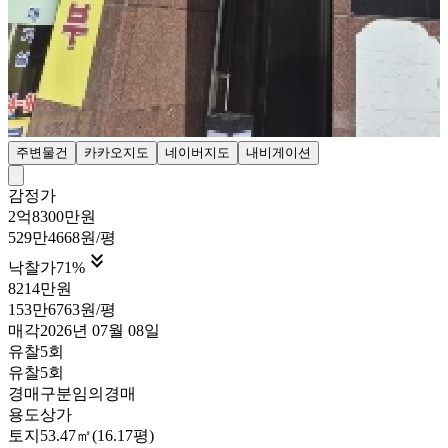
주변물건
카카오지도
네이버지도
내비게이션
감정가
2억8300만원
529만4668원/평

낙찰가
71
%
8214만원
153만6763원/평
매각
2026년 07월 08일
유찰5회
유찰5회
경매구분
임의경매
용도
상가
토지
53.47㎡(16.17평)