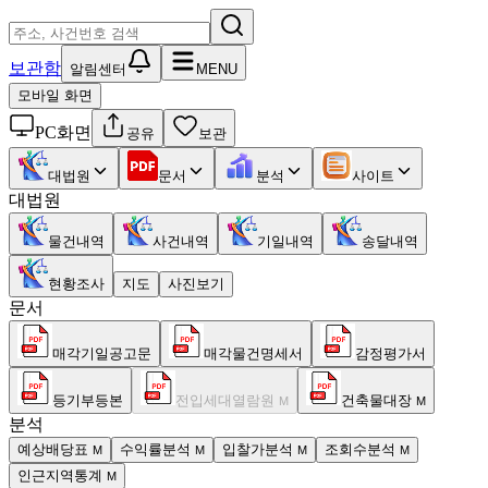
보관함
알림센터
MENU
모바일 화면
PC화면
공유
보관
대법원
문서
분석
사이트
대법원
물건내역
사건내역
기일내역
송달내역
현황조사
지도
사진보기
문서
매각기일공고문
매각물건명세서
감정평가서
등기부등본
전입세대열람원
건축물대장
M
M
분석
예상배당표
수익률분석
입찰가분석
조회수분석
M
M
M
M
인근지역통계
M