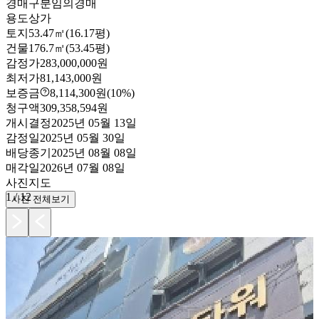
경매구분
임의경매
용도
상가
토지
53.47㎡(16.17평)
건물
176.7㎡(53.45평)
감정가
283,000,000원
최저가
81,143,000원
보증금
8,114,300원
(10%)
청구액
309,358,594원
개시결정
2025년 05월 13일
감정일
2025년 05월 30일
배당종기
2025년 08월 08일
매각일
2026년 07월 08일
사진
지도
1
/
12
사진 전체보기