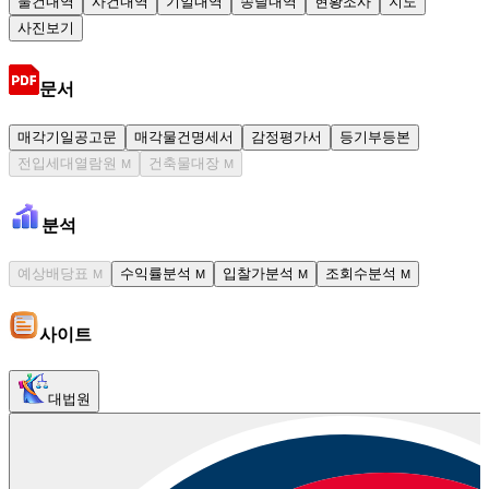
물건내역
사건내역
기일내역
송달내역
현황조사
지도
사진보기
문서
매각기일공고문
매각물건명세서
감정평가서
등기부등본
전입세대열람원
건축물대장
M
M
분석
예상배당표
수익률분석
입찰가분석
조회수분석
M
M
M
M
사이트
대법원