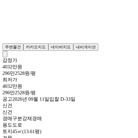
주변물건
카카오지도
네이버지도
내비게이션
감정가
4032만원
296만2528원/평
최저가
4032만원
296만2528원/평
공고
2026년 09월 11일
입찰
D-33
일
신건
신건
경매구분
강제경매
용도
도로
토지
45㎡(13.61평)
건물
-