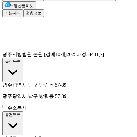
부동산플래닛
기본내역
현황정보
광주지방법원 본원
[경매10계]
2025타경34431[7]
물건목록
광주광역시 남구 방림동 57-89
광주광역시 남구 방림동 57-89
주소복사
물건목록