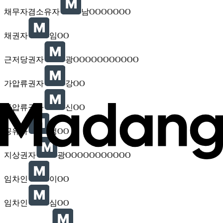
채무자겸소유자
남OOOOOOO
채권자
임OO
근저당권자
광OOOOOOOOOOO
가압류권자
강OO
가압류권자
신OO
공유자
정OO
지상권자
광OOOOOOOOOOO
임차인
이OO
임차인
심OO