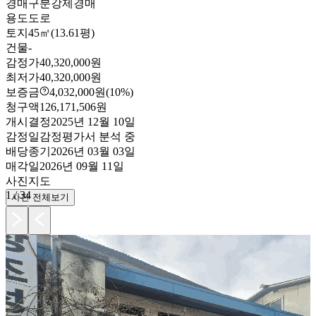
경매구분
강제경매
용도
도로
토지
45㎡(13.61평)
건물
-
감정가
40,320,000원
최저가
40,320,000원
보증금
4,032,000원
(10%)
청구액
126,171,506원
개시결정
2025년 12월 10일
감정일
감정평가서 분석 중
배당종기
2026년 03월 03일
매각일
2026년 09월 11일
사진
지도
1
/
34
사진 전체보기