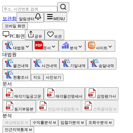
보관함
알림센터
MENU
모바일 화면
PC화면
공유
보관
대법원
문서
분석
사이트
대법원
물건내역
사건내역
기일내역
송달내역
현황조사
지도
사진보기
문서
매각기일공고문
매각물건명세서
감정평가서
등기부등본
전입세대열람원
건축물대장
M
M
분석
예상배당표
수익률분석
입찰가분석
조회수분석
M
M
M
M
인근지역통계
M