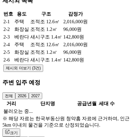
제시외 목록
번호
용도
구조
감정가
2-1
주택
조적조
12.6㎡
2,016,000원
2-2
화장실
조적조
1.2㎡
96,000원
2-3
베란다
새시구조
1.4㎡
142,800원
2-4
주택
조적조
12.6㎡
2,016,000원
2-5
화장실
조적조
1.2㎡
96,000원
2-6
베란다
새시구조
1.4㎡
142,800원
제시외 더보기 (3건)
주변 입주 예정
전체
2026
2027
거리
단지명
공급년월
세대 수
불러오는 중...
※ 해당 자료는 한국부동산원 청약홈 자료에 근거하며, 인근
5km 이내의 물건을 기준으로 산정되었습니다.
크기