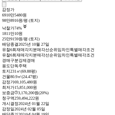
감정가
6910만5480원
98만8916원/평 (토지)

낙찰가
74
%
1811만10원
25만9159원/평 (토지)
배당종결
2025년 10월 27일
유찰6회
재매각
지분매각
선순위임차인
특별매각조건
유찰6회
재매각
지분매각
선순위임차인
특별매각조건
경매구분
강제경매
용도
단독주택
토지
231㎡(69.88평)
건물
80.9㎡(24.47평)
감정가
69,105,480원
최저가
15,851,000원
보증금
3,170,200원
(20%)
청구액
259,494,222원
개시결정
2024년 01월 22일
감정일
2024년 02월 05일
배당종기
2024년 04월 19일