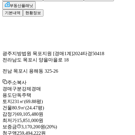
부동산플래닛
기본내역
현황정보
광주지방법원 목포지원
[경매1계]
2024타경50418
전라남도 목포시 양을마을로 18
전남 목포시 용해동 325-26
주소복사
경매구분
강제경매
용도
단독주택
토지
231㎡(69.88평)
건물
80.9㎡(24.47평)
감정가
69,105,480원
최저가
15,851,000원
보증금
3,170,200원
(20%)
청구액
259,494,222원