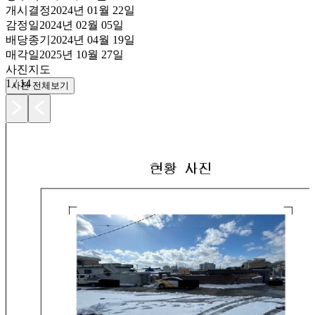
개시결정
2024년 01월 22일
감정일
2024년 02월 05일
배당종기
2024년 04월 19일
매각일
2025년 10월 27일
사진
지도
1
/
14
사진 전체보기