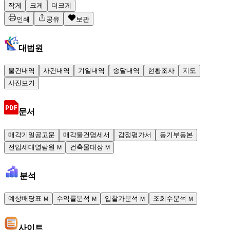
작게
크게
더크게
인쇄
공유
보관
대법원
물건내역
사건내역
기일내역
송달내역
현황조사
지도
사진보기
문서
매각기일공고문
매각물건명세서
감정평가서
등기부등본
전입세대열람원
건축물대장
M
M
분석
예상배당표
수익률분석
입찰가분석
조회수분석
M
M
M
M
사이트