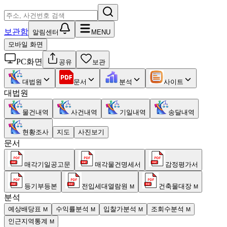
보관함
알림센터
MENU
모바일 화면
PC화면
공유
보관
대법원
문서
분석
사이트
대법원
물건내역
사건내역
기일내역
송달내역
현황조사
지도
사진보기
문서
매각기일공고문
매각물건명세서
감정평가서
등기부등본
전입세대열람원
건축물대장
M
M
분석
예상배당표
수익률분석
입찰가분석
조회수분석
M
M
M
M
인근지역통계
M