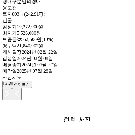
경매구분
임의경매
용도
전
토지
803㎡(242.91평)
건물
-
감정가
19,272,000원
최저가
5,526,000원
보증금
552,600원
(10%)
청구액
21,840,907원
개시결정
2024년 02월 22일
감정일
2024년 03월 08일
배당종기
2024년 05월 27일
매각일
2025년 07월 28일
사진
지도
1
/
28
사진 전체보기