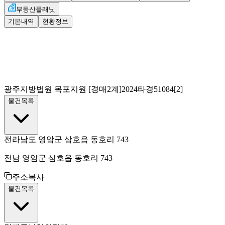
부동산플래닛
기본내역
현황정보
광주지방법원 목포지원
[경매2계]
2024타경51084[2]
물건목록
전라남도 영암군 삼호읍 동호리 743
전남 영암군 삼호읍 동호리 743
주소복사
물건목록