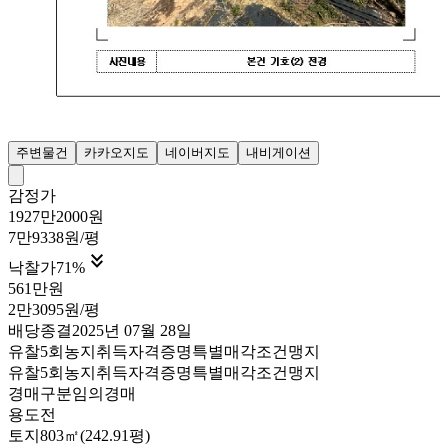
주변물건
카카오지도
네이버지도
내비게이션
감정가
1927만2000원
7만9338원/평

낙찰가
71
%
561만원
2만3095원/평
배당종결
2025년 07월 28일
유찰5회
농지취득자격증명
특별매각조건
맹지
유찰5회
농지취득자격증명
특별매각조건
맹지
경매구분
임의경매
용도
전
토지
803㎡(242.91평)