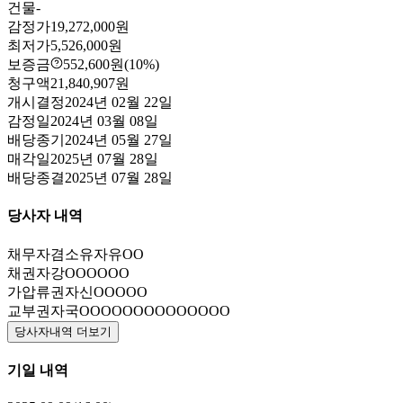
건물
-
감정가
19,272,000원
최저가
5,526,000원
보증금
552,600원
(10%)
청구액
21,840,907원
개시결정
2024년 02월 22일
감정일
2024년 03월 08일
배당종기
2024년 05월 27일
매각일
2025년 07월 28일
배당종결
2025년 07월 28일
당사자 내역
채무자겸소유자
유OO
채권자
강OOOOOO
가압류권자
신OOOOO
교부권자
국OOOOOOOOOOOOOO
당사자내역 더보기
기일 내역