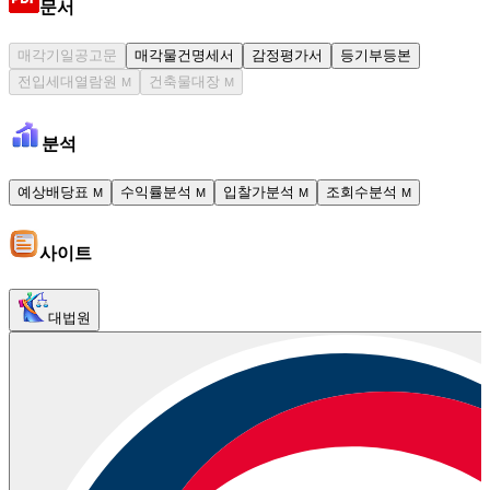
문서
매각기일공고문
매각물건명세서
감정평가서
등기부등본
전입세대열람원
건축물대장
M
M
분석
예상배당표
수익률분석
입찰가분석
조회수분석
M
M
M
M
사이트
대법원