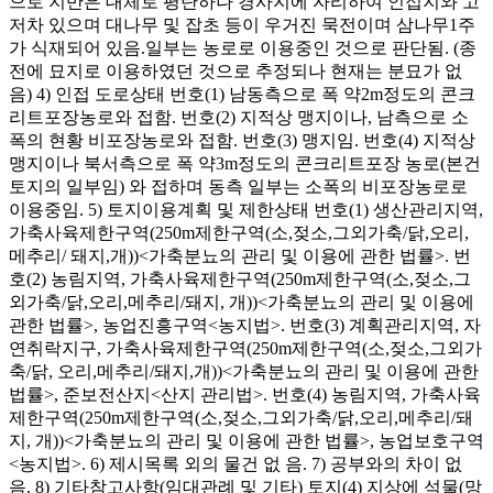
으로 지반은 대체로 평탄하나 경사지에 자리하여 인접지와 고
저차 있으며 대나무 및 잡초 등이 우거진 묵전이며 삼나무1주
가 식재되어 있음.일부는 농로로 이용중인 것으로 판단됨. (종
전에 묘지로 이용하였던 것으로 추정되나 현재는 분묘가 없
음) 4) 인접 도로상태 번호(1) 남동측으로 폭 약2m정도의 콘크
리트포장농로와 접함. 번호(2) 지적상 맹지이나, 남측으로 소
폭의 현황 비포장농로와 접함. 번호(3) 맹지임. 번호(4) 지적상
맹지이나 북서측으로 폭 약3m정도의 콘크리트포장 농로(본건
토지의 일부임) 와 접하며 동측 일부는 소폭의 비포장농로로
이용중임. 5) 토지이용계획 및 제한상태 번호(1) 생산관리지역,
가축사육제한구역(250m제한구역(소,젖소,그외가축/닭,오리,
메추리/ 돼지,개))<가축분뇨의 관리 및 이용에 관한 법률>. 번
호(2) 농림지역, 가축사육제한구역(250m제한구역(소,젖소,그
외가축/닭,오리,메추리/돼지, 개))<가축분뇨의 관리 및 이용에
관한 법률>, 농업진흥구역<농지법>. 번호(3) 계획관리지역, 자
연취락지구, 가축사육제한구역(250m제한구역(소,젖소,그외가
축/닭, 오리,메추리/돼지,개))<가축분뇨의 관리 및 이용에 관한
법률>, 준보전산지<산지 관리법>. 번호(4) 농림지역, 가축사육
제한구역(250m제한구역(소,젖소,그외가축/닭,오리,메추리/돼
지, 개))<가축분뇨의 관리 및 이용에 관한 법률>, 농업보호구역
<농지법>. 6) 제시목록 외의 물건 없 음. 7) 공부와의 차이 없
음. 8) 기타참고사항(임대관례 및 기타) 토지(4) 지상에 석물(망