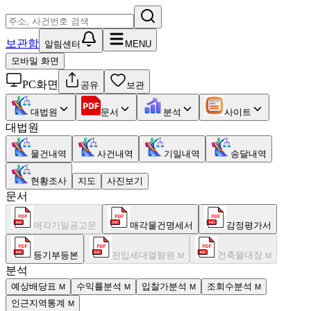
보관함
알림센터
MENU
모바일 화면
PC화면
공유
보관
대법원
문서
분석
사이트
대법원
물건내역
사건내역
기일내역
송달내역
현황조사
지도
사진보기
문서
매각기일공고문
매각물건명세서
감정평가서
등기부등본
전입세대열람원
건축물대장
M
M
분석
예상배당표
수익률분석
입찰가분석
조회수분석
M
M
M
M
인근지역통계
M