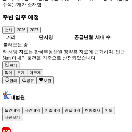
주석) 2개가 소재함.
주변 입주 예정
전체
2026
2027
거리
단지명
공급년월
세대 수
불러오는 중...
※ 해당 자료는 한국부동산원 청약홈 자료에 근거하며, 인근
5km 이내의 물건을 기준으로 산정되었습니다.
크기
작게
크게
더크게
인쇄
공유
보관
대법원
물건내역
사건내역
기일내역
송달내역
현황조사
지도
사진보기