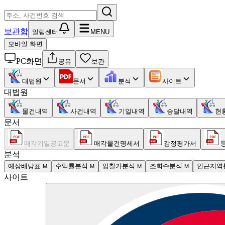
보관함
알림센터
MENU
모바일 화면
PC화면
공유
보관
대법원
문서
분석
사이트
대법원
물건내역
사건내역
기일내역
송달내역
현
문서
매각기일공고문
매각물건명세서
감정평가서
분석
예상배당표
수익률분석
입찰가분석
조회수분석
인근지역
M
M
M
M
사이트