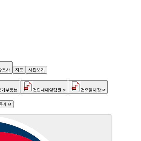
황조사
지도
사진보기
등기부등본
전입세대열람원
건축물대장
M
M
통계
M