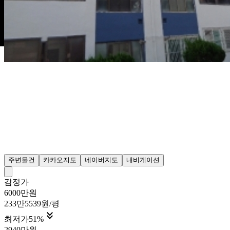
주변물건
카카오지도
네이버지도
내비게이션
감정가
6000만원
233만5539원/평

최저가
51
%
2940만원