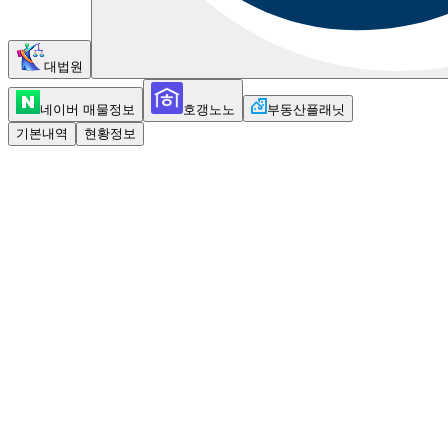
대법원
네이버 매물정보
호갱노노
부동산플래닛
기본내역
현황정보