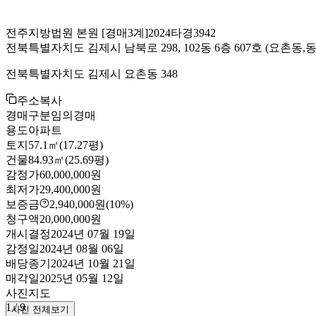
전주지방법원 본원
[경매3계]
2024타경3942
전북특별자치도 김제시 남북로 298, 102동 6층 607호
(요촌동,
전북특별자치도 김제시 요촌동 348
주소복사
경매구분
임의경매
용도
아파트
토지
57.1㎡(17.27평)
건물
84.93㎡(25.69평)
감정가
60,000,000원
최저가
29,400,000원
보증금
2,940,000원
(10%)
청구액
20,000,000원
개시결정
2024년 07월 19일
감정일
2024년 08월 06일
배당종기
2024년 10월 21일
매각일
2025년 05월 12일
사진
지도
1
/
9
사진 전체보기