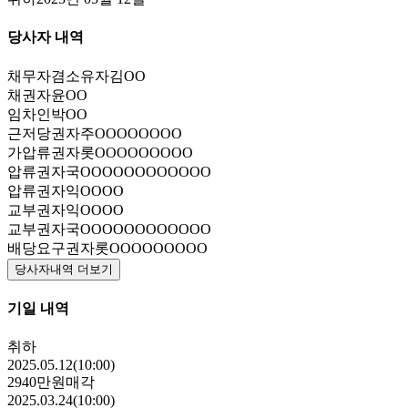
당사자 내역
채무자겸소유자
김OO
채권자
윤OO
임차인
박OO
근저당권자
주OOOOOOOO
가압류권자
롯OOOOOOOOO
압류권자
국OOOOOOOOOOOO
압류권자
익OOOO
교부권자
익OOOO
교부권자
국OOOOOOOOOOOO
배당요구권자
롯OOOOOOOOO
당사자내역 더보기
기일 내역
취하
2025.05.12(10:00)
2940만원
매각
2025.03.24(10:00)