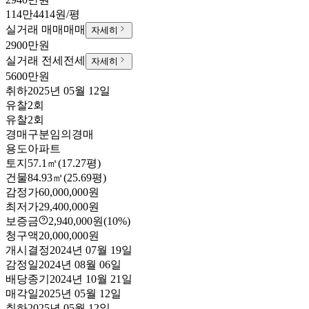
114만4414원/평
실거래 매매
매매
자세히
2900만원
실거래 전세
전세
자세히
5600만원
취하
2025년 05월 12일
유찰2회
유찰2회
경매구분
임의경매
용도
아파트
토지
57.1㎡(17.27평)
건물
84.93㎡(25.69평)
감정가
60,000,000원
최저가
29,400,000원
보증금
2,940,000원
(10%)
청구액
20,000,000원
개시결정
2024년 07월 19일
감정일
2024년 08월 06일
배당종기
2024년 10월 21일
매각일
2025년 05월 12일
취하
2025년 05월 12일