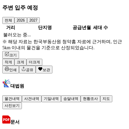
주변 입주 예정
전체
2026
2027
거리
단지명
공급년월
세대 수
불러오는 중...
※ 해당 자료는 한국부동산원 청약홈 자료에 근거하며, 인근
5km 이내의 물건을 기준으로 산정되었습니다.
크기
작게
크게
더크게
인쇄
공유
보관
대법원
물건내역
사건내역
기일내역
송달내역
현황조사
지도
사진보기
문서