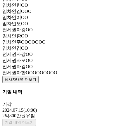
임차인
한OO
임차인
김OOO
임차인
이OO
임차인
오OO
전세권자
강OO
임차인
황OO
임차인
주OOOOOOO
임차인
김OO
전세권자
강OO
전세권자
오OO
전세권자
김OO
전세권자
한OOOOOOOOO
당사자내역 더보기
기일 내역
기각
2024.07.15(10:00)
2억800만원
유찰
기일 내역 더보기