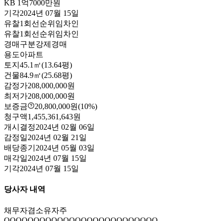
KB
1억7000만원
기각
2024년 07월 15일
유찰1회
선순위임차인
유찰1회
선순위임차인
경매구분
강제경매
용도
아파트
토지
45.1㎡(13.64평)
건물
84.9㎡(25.68평)
감정가
208,000,000원
최저가
208,000,000원
보증금
20,800,000원
(10%)
청구액
1,455,361,643원
개시결정
2024년 02월 06일
감정일
2024년 02월 21일
배당종기
2024년 05월 03일
매각일
2024년 07월 15일
기각
2024년 07월 15일
당사자 내역
채무자겸소유자
주
OOOOOOOOOOOOOOOOOOOOOOOOOO