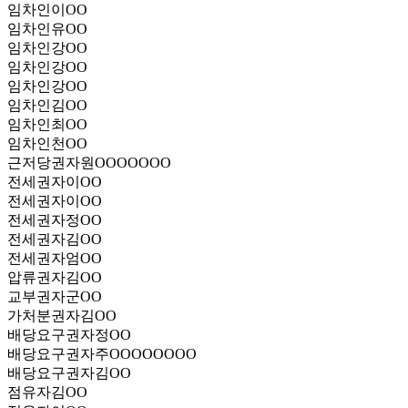
임차인
이OO
임차인
유OO
임차인
강OO
임차인
강OO
임차인
강OO
임차인
김OO
임차인
최OO
임차인
천OO
근저당권자
원OOOOOOO
전세권자
이OO
전세권자
이OO
전세권자
정OO
전세권자
김OO
전세권자
엄OO
압류권자
김OO
교부권자
군OO
가처분권자
김OO
배당요구권자
정OO
배당요구권자
주OOOOOOOO
배당요구권자
김OO
점유자
김OO