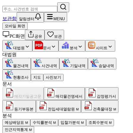
보관함
알림센터
MENU
모바일 화면
PC화면
공유
보관
대법원
문서
분석
사이트
대법원
물건내역
사건내역
기일내역
송달내역
현황조사
지도
사진보기
문서
매각기일공고문
매각물건명세서
감정평가서
등기부등본
전입세대열람원
건축물대장
M
M
분석
예상배당표
수익률분석
입찰가분석
조회수분석
M
M
M
M
인근지역통계
M