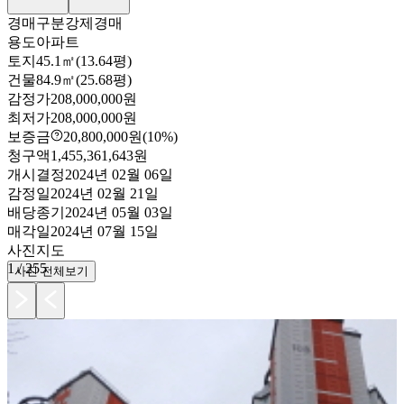
경매구분
강제경매
용도
아파트
토지
45.1㎡(13.64평)
건물
84.9㎡(25.68평)
감정가
208,000,000원
최저가
208,000,000원
보증금
20,800,000원
(10%)
청구액
1,455,361,643원
개시결정
2024년 02월 06일
감정일
2024년 02월 21일
배당종기
2024년 05월 03일
매각일
2024년 07월 15일
사진
지도
1
/
255
사진 전체보기