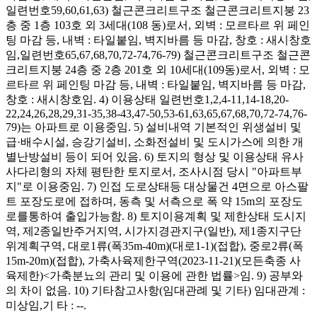
일련번호59,60,61,63) 철근콘크리트구조 철근콘크리트지붕 23
층 중 1층 103호 외 3세대(108 동)로서, 외벽 : 모르타르 위 페인
팅 마감 등, 내벽 : 타일붙임, 벽지바름 등 마감, 창호 : 새시창호
임,일련번호65,67,68,70,72-74,76-79) 철근콘크리트구조 철근콘
크리트지붕 24층 중 2층 201호 외 10세대(109동)로서, 외벽 : 모
르타르 위 페인팅 마감 등, 내벽 : 타일붙임, 벽지바름 등 마감,
창호 : 새시창호임. 4) 이용상태 일련번호1,2,4-11,14-18,20-
22,24,26,28,29,31-35,38-43,47-50,53-61,63,65,67,68,70,72-74,76-
79)는 아파트로 이용중임. 5) 설비내역 기본적인 위생설비 및
급·배수시설, 승강기설비, 소화전설비 및 도시가스에 의한 개
별난방설비 등이 되어 있음. 6) 토지의 형상 및 이용상태 유사
사다리형의 자체 평탄한 토지로서, 조사시점 당시 "아파트부
지"로 이용중임. 7) 인접 도로상태등 대상물건 4면으로 아스팔
트 포장도로에 접하며, 동측 및 서측으로 폭 약 15m의 포장도
로를통하여 출입가능함. 8) 토지이용계획 및 제한상태 도시지
역, 제2종일반주거지역, 시가지경관지구(일반), 제1종지구단
위계획구역, 대로1류(폭35m-40m)(대로1-1)(접합), 중로2류(폭
15m-20m)(접합), 가축사육제한구역(2023-11-21)(모든축종 사
육제한)<가축분뇨의 관리 및 이용에 관한 법률>임. 9) 공부와
의 차이 없음. 10) 기타참고사항(임대관례 및 기타) 임대관계 :
미상임,기 타 : --.