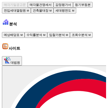
매각기일공고문
매각물건명세서
감정평가서
등기부등본
전입세대열람원
건축물대장
세대평면도
M
M
M
분석
예상배당표
수익률분석
입찰가분석
조회수분석
M
M
M
M
사이트
대법원