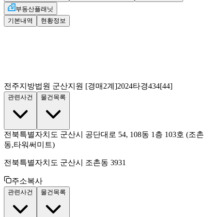
부동산플래닛
기본내역
현황정보
전주지방법원 군산지원
[경매2계]
2024타경434[44]
관련사건
물건목록
전북특별자치도 군산시 공단대로 54, 108동 1층 103호
(조촌
동,타워써미트)
전북특별자치도 군산시 조촌동 3931
주소복사
관련사건
물건목록