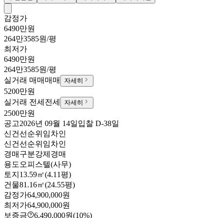
감정가
6490만원
264만3585원/평
최저가
6490만원
264만3585원/평
실거래 매매
매매
자세히
5200만원
실거래 전세
전세
자세히
2500만원
공고
2026년 09월 14일
입찰
D-38
일
신건
선순위임차인
신건
선순위임차인
경매구분
강제경매
용도
오피스텔(사무)
토지
13.59㎡(4.11평)
건물
81.16㎡(24.55평)
감정가
64,900,000원
최저가
64,900,000원
보증금
6,490,000원
(10%)