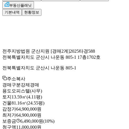
부동산플래닛
기본내역
현황정보
전주지방법원 군산지원
[경매2계]
2025타경588
전북특별자치도 군산시 나운동 805-1 17층1702호
전북특별자치도 군산시 나운동 805-1
주소복사
경매구분
강제경매
용도
오피스텔(사무)
토지
13.59㎡(4.11평)
건물
81.16㎡(24.55평)
감정가
64,900,000원
최저가
64,900,000원
보증금
6,490,000원
(10%)
청구액
11,000,000원