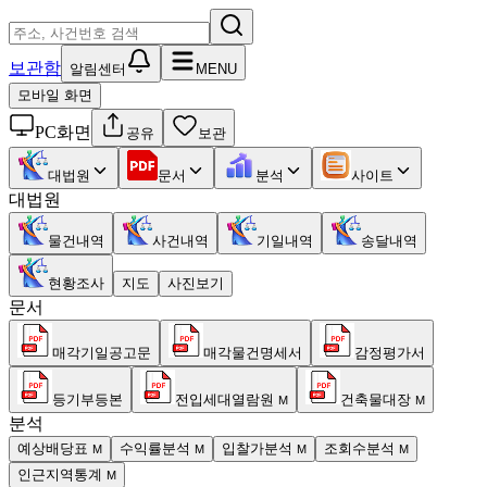
보관함
알림센터
MENU
모바일 화면
PC화면
공유
보관
대법원
문서
분석
사이트
대법원
물건내역
사건내역
기일내역
송달내역
현황조사
지도
사진보기
문서
매각기일공고문
매각물건명세서
감정평가서
등기부등본
전입세대열람원
건축물대장
M
M
분석
예상배당표
수익률분석
입찰가분석
조회수분석
M
M
M
M
인근지역통계
M