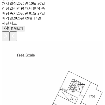
개시결정
2025년 10월 30일
감정일
감정평가서 분석 중
배당종기
2026년 01월 27일
매각일
2026년 09월 14일
사진
지도
1
/
8
사진 전체보기