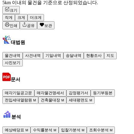
5km 이내의 물건을 기준으로 산정되었습니다.
크기
작게
크게
더크게
인쇄
공유
보관
대법원
물건내역
사건내역
기일내역
송달내역
현황조사
지도
사진보기
문서
매각기일공고문
매각물건명세서
감정평가서
등기부등본
전입세대열람원
건축물대장
세대평면도
M
M
M
분석
예상배당표
수익률분석
입찰가분석
조회수분석
M
M
M
M