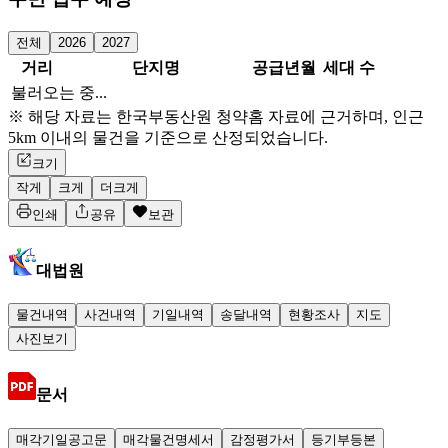
전체
2026
2027
거리
단지명
공급년월
세대 수
불러오는 중...
※ 해당 자료는 한국부동산원 청약홈 자료에 근거하며, 인근
5km 이내의 물건을 기준으로 산정되었습니다.
크기
작게
크게
더크게
인쇄
공유
보관
대법원
물건내역
사건내역
기일내역
송달내역
현황조사
지도
사진보기
문서
매각기일공고문
매각물건명세서
감정평가서
등기부등본