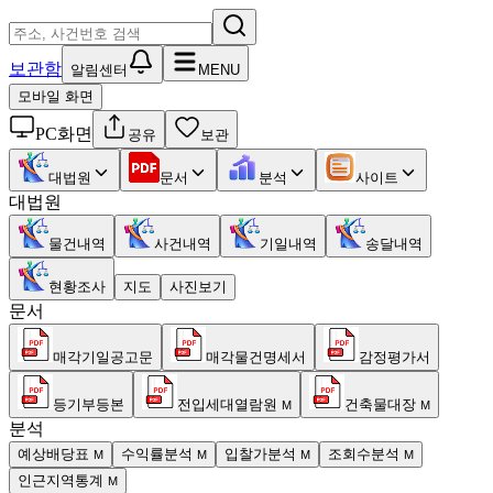
보관함
알림센터
MENU
모바일 화면
PC화면
공유
보관
대법원
문서
분석
사이트
대법원
물건내역
사건내역
기일내역
송달내역
현황조사
지도
사진보기
문서
매각기일공고문
매각물건명세서
감정평가서
등기부등본
전입세대열람원
건축물대장
M
M
분석
예상배당표
수익률분석
입찰가분석
조회수분석
M
M
M
M
인근지역통계
M