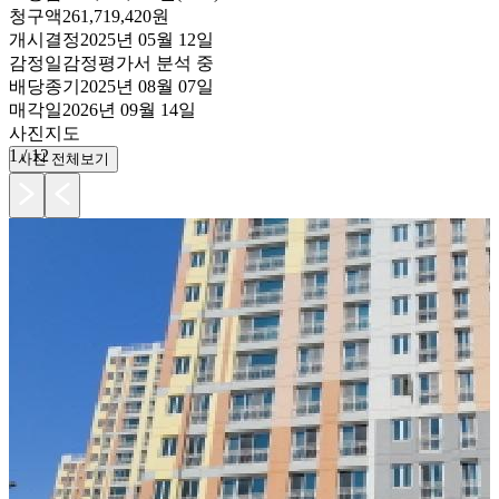
청구액
261,719,420원
개시결정
2025년 05월 12일
감정일
감정평가서 분석 중
배당종기
2025년 08월 07일
매각일
2026년 09월 14일
사진
지도
1
/
12
사진 전체보기