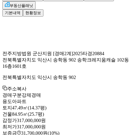
부동산플래닛
기본내역
현황정보
전주지방법원 군산지원
[경매2계]
2025타경20884
전북특별자치도 익산시 송학동 902 송학크레지움캐슬 102동
16층1601호
전북특별자치도 익산시 송학동 902
주소복사
경매구분
강제경매
용도
아파트
토지
47.49㎡(14.37평)
건물
84.95㎡(25.7평)
감정가
317,000,000원
최저가
317,000,000원
보증금
31,700,000원
(10%)