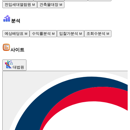
전입세대열람원
건축물대장
M
M
분석
예상배당표
수익률분석
입찰가분석
조회수분석
M
M
M
M
사이트
대법원