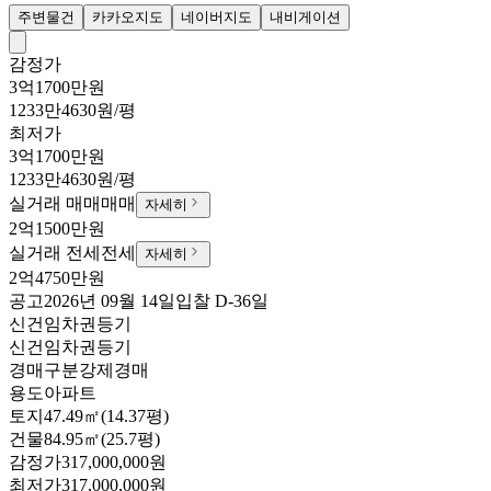
주변물건
카카오지도
네이버지도
내비게이션
감정가
3억1700만원
1233만4630원/평
최저가
3억1700만원
1233만4630원/평
실거래 매매
매매
자세히
2억1500만원
실거래 전세
전세
자세히
2억4750만원
공고
2026년 09월 14일
입찰
D-36
일
신건
임차권등기
신건
임차권등기
경매구분
강제경매
용도
아파트
토지
47.49㎡(14.37평)
건물
84.95㎡(25.7평)
감정가
317,000,000원
최저가
317,000,000원