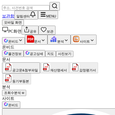
보관함
알림센터
MENU
모바일 화면
PC화면
공유
보관
온비드
문서
분석
사이트
온비드
물건정보
공고상세
지도
사진보기
문서
공고문&첨부파일
재산명세서
감정평가서
등기부등본
분석
조회수분석
M
사이트
온비드