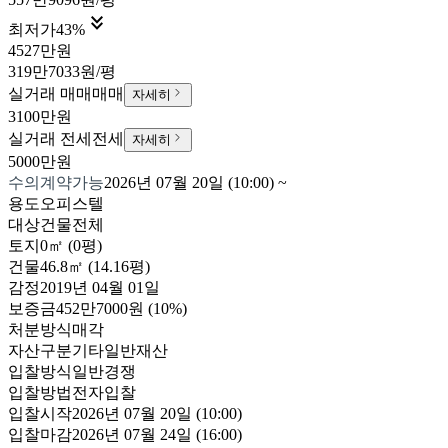

최저가
43
%
4527만원
319만7033원/평
실거래 매매
매매
자세히
3100만원
실거래 전세
전세
자세히
5000만원
수의계약가능
2026년 07월 20일 (10:00)
~
용도
오피스텔
대상
건물전체
토지
0㎡ (0평)
건물
46.8㎡ (14.16평)
감정
2019년 04월 01일
보증금
452만7000원
(10%)
처분방식
매각
자산구분
기타일반재산
입찰방식
일반경쟁
입찰방법
전자입찰
입찰시작
2026년 07월 20일 (10:00)
입찰마감
2026년 07월 24일 (16:00)