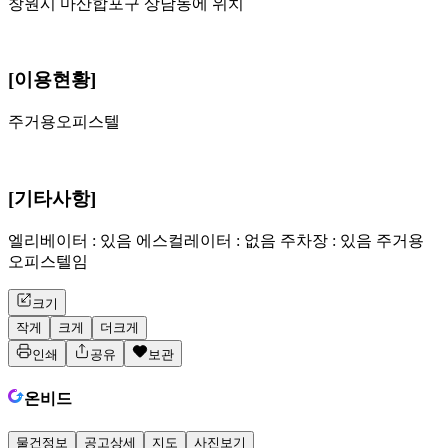
창원시 마산합포구 상남동에 위치
[이용현황]
주거용오피스텔
[기타사항]
엘리베이터 : 있음 에스컬레이터 : 없음 주차장 : 있음 주거용
오피스텔임
크기
작게
크게
더크게
인쇄
공유
보관
온비드
물건정보
공고상세
지도
사진보기