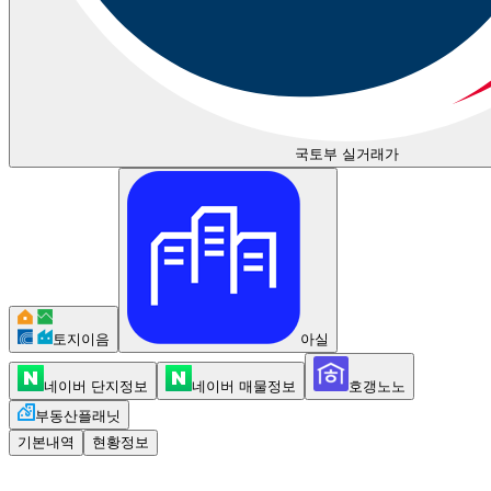
국토부 실거래가
토지이음
아실
네이버 단지정보
네이버 매물정보
호갱노노
부동산플래닛
기본내역
현황정보