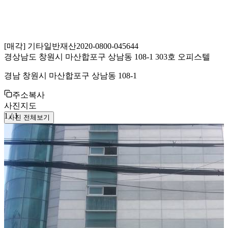
[
매각
]
기타일반재산
2020-0800-045644
경상남도 창원시 마산합포구 상남동 108-1 303호 오피스텔
경남 창원시 마산합포구 상남동 108-1
주소복사
사진
지도
1
/
1
사진 전체보기