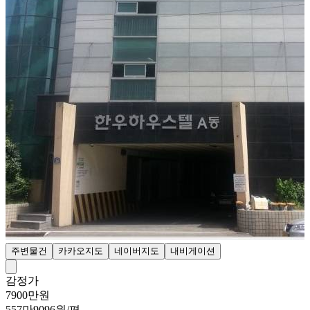
주변물건
카카오지도
네이버지도
내비게이션
감정가
7900만원
557만9096원/평