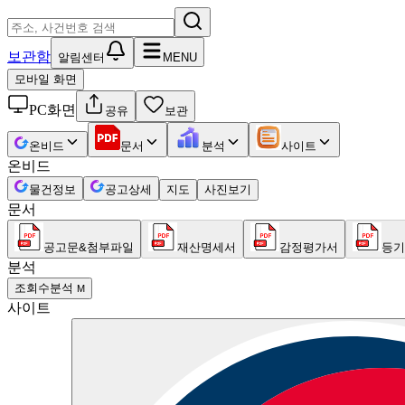
보관함
알림센터
MENU
모바일 화면
PC화면
공유
보관
온비드
문서
분석
사이트
온비드
물건정보
공고상세
지도
사진보기
문서
공고문&첨부파일
재산명세서
감정평가서
등기
분석
조회수분석
M
사이트