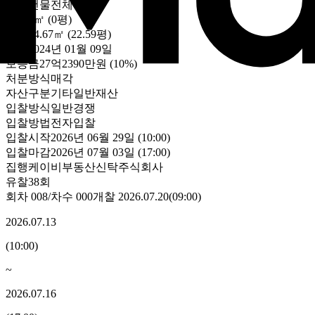
대상
건물전체
토지
0㎡ (0평)
건물
74.67㎡ (22.59평)
감정
2024년 01월 09일
보증금
27억2390만원
(10%)
처분방식
매각
자산구분
기타일반재산
입찰방식
일반경쟁
입찰방법
전자입찰
입찰시작
2026년 06월 29일 (10:00)
입찰마감
2026년 07월 03일 (17:00)
집행
케이비부동산신탁주식회사
유찰38회
회차
008
/차수
000
개찰
2026.07.20
(
09:00
)
2026.07.13
(
10:00
)
~
2026.07.16