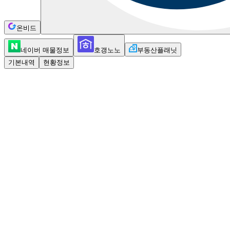
온비드
네이버 매물정보
호갱노노
부동산플래닛
기본내역
현황정보