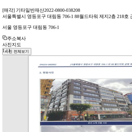
[
매각
]
기타일반재산
2022-0800-038208
서울특별시 영등포구 대림동 706-1 88월드타워 제지2층 218
서울 영등포구 대림동 706-1
주소복사
사진
지도
1
/
1
사진 전체보기