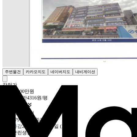
주변물건
카카오지도
네이버지도
내비게이션
감정가
461억9100만원
20억4475만4316원/평

최저가
41
%
272억3900만원
12억579만9026원/평
입찰마감
2026년 06월 29일 (10:00)
~
용도
근린생활시설